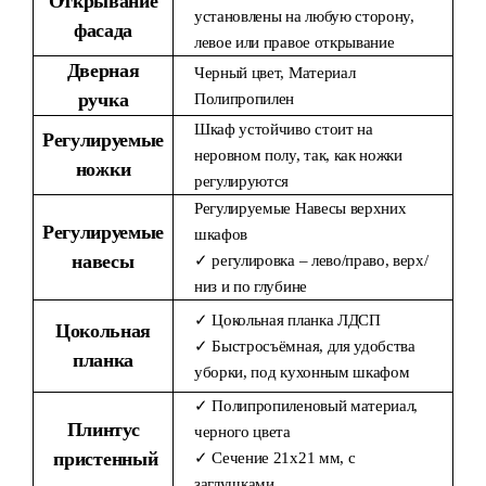
Открывание
установлены на любую сторону,
фасада
левое или правое открывание
Дверная
Черный цвет, Материал
ручка
Полипропилен
Шкаф устойчиво стоит на
Регулируемые
неровном полу, так, как ножки
ножки
регулируются
Регулируемые Навесы верхних
Регулируемые
шкафов
навесы
✓ регулировка – лево/право, верх/
низ и по глубине
✓ Цокольная планка ЛДСП
Цокольная
✓ Быстросъёмная, для удобства
планка
уборки, под кухонным шкафом
✓ Полипропиленовый материал,
Плинтус
черного цвета
пристенный
✓ Сечение 21х21 мм, с
заглушками