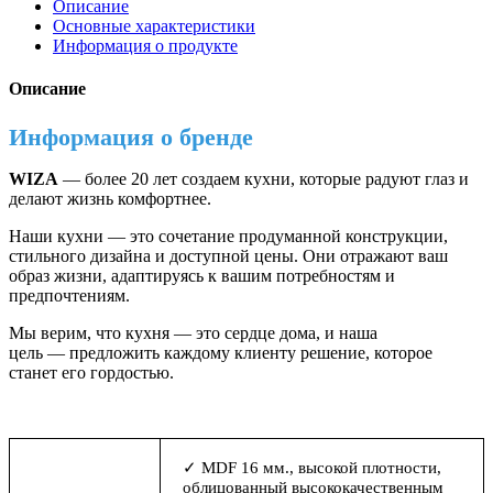
гарнитур:
Описание
Sandra
Основные характеристики
Modern,
Информация о продукте
Золотой
Дуб,
Описание
340
см
Информация о бренде
WIZA
— более 20 лет создаем кухни, которые радуют глаз и
делают жизнь комфортнее.
Наши кухни — это сочетание продуманной конструкции,
стильного дизайна и доступной цены. Они отражают ваш
образ жизни, адаптируясь к вашим потребностям и
предпочтениям.
Мы верим, что кухня — это сердце дома, и наша
цель — предложить каждому клиенту решение, которое
станет его гордостью.
✓ MDF 16 мм., высокой плотности,
облицованный высококачественным