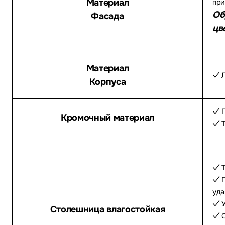
Материал
при
Об
Фасада
цв
Материал
✓ Л
Корпуса
✓ П
Кромочный материал
✓ Т
✓ Т
✓ П
уда
✓ У
Столешница влагостойкая
✓ С