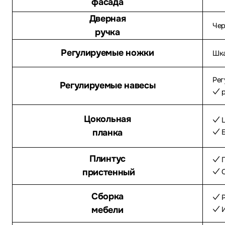
фасада
Дверная
Чер
ручка
Регулируемые ножки
Шка
Рег
Регулируемые навесы
✓ р
Цокольная
✓ Ц
планка
✓ Б
Плинтус
✓ П
пристенный
✓ С
Сборка
✓ Р
мебели
✓ И