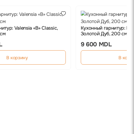
тур: Valensia «B» Classic,
Кухонный гарнитур: Reg
 см
Золотой Дуб, 200 см
L
9 600 MDL
В корзину
В корз