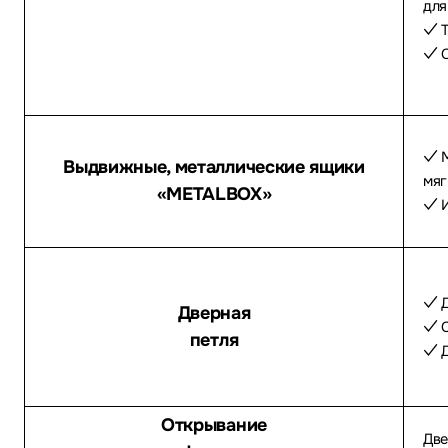
для
✓ Т
✓ С
✓ M
Выдвижные, металлические ящики
мяг
«METALBOX»
✓ И
✓ Д
Дверная
✓ С
петля
✓ Д
Открывание
Две