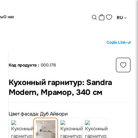
ты
О нас
RU
Copie Link-ul
Код продукта :
000.178
Кухонный гарнитур: Sandra
Modern, Мрамор, 340 см
Цвет фасада: Дуб Айвори