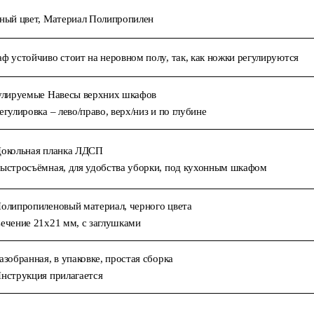
ный цвет, Материал Полипропилен
ф устойчиво стоит на неровном полу, так, как ножки регулируются
улируемые Навесы верхних шкафов
егулировка – лево/право, верх/низ и по глубине
окольная планка ЛДСП
ыстросъёмная, для удобства уборки, под кухонным шкафом
олипропиленовый материал, черного цвета
ечение 21х21 мм, с заглушками
азобранная, в упаковке, простая сборка
нструкция прилагается