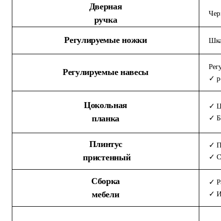
Дверная
Чер
ручка
Регулируемые ножки
Шка
Рег
Регулируемые навесы
✓ р
Цокольная
✓ Ц
планка
✓ Б
Плинтус
✓ П
пристенный
✓ С
Сборка
✓ Р
мебели
✓ И