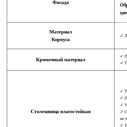
Фасада
Об
цв
Материал
✓ Л
Корпуса
✓ П
Кромочный материал
✓ Т
✓ Т
✓ П
✓ У
Столешница влагостойкая
✓ С
не 
✓ Т