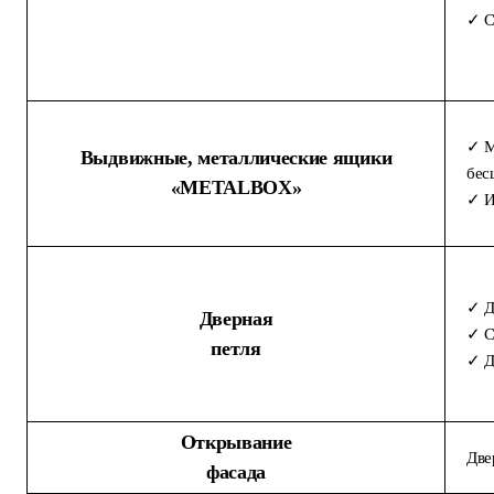
✓ С
✓ M
Выдвижные, металлические ящики
бес
«METALBOX»
✓ И
✓ Д
Дверная
✓ С
петля
✓ Д
Открывание
Две
фасада