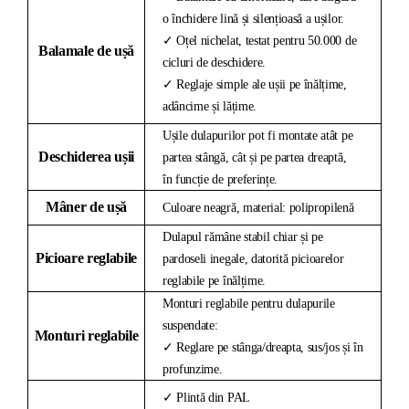
o închidere lină și silențioasă a ușilor.
✓ Oțel nichelat, testat pentru 50.000 de
Balamale de ușă
cicluri de deschidere.
✓ Reglaje simple ale ușii pe înălțime,
adâncime și lățime.
Ușile dulapurilor pot fi montate atât pe
Deschiderea ușii
partea stângă, cât și pe partea dreaptă,
în funcție de preferințe.
Mâner de ușă
Culoare neagră, material: polipropilenă
Dulapul rămâne stabil chiar și pe
Picioare reglabile
pardoseli inegale, datorită picioarelor
reglabile pe înălțime.
Monturi reglabile pentru dulapurile
suspendate:
Monturi reglabile
✓ Reglare pe stânga/dreapta, sus/jos și în
profunzime.
✓ Plintă din PAL