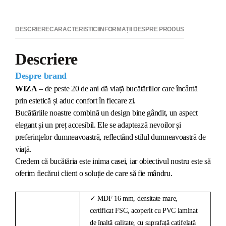
DESCRIERE
CARACTERISTICI
INFORMAȚII DESPRE PRODUS
Descriere
Despre brand
WIZA
– de peste 20 de ani dă viață bucătăriilor care încântă
prin estetică și aduc confort în fiecare zi.
Bucătăriile noastre combină un design bine gândit, un aspect
elegant și un preț accesibil. Ele se adaptează nevoilor și
preferințelor dumneavoastră, reflectând stilul dumneavoastră de
viață.
Credem că bucătăria este inima casei, iar obiectivul nostru este să
oferim fiecărui client o soluție de care să fie mândru.
✓ MDF 16 mm, densitate mare,
certificat FSC, acoperit cu PVC laminat
de înaltă calitate, cu suprafață catifelată