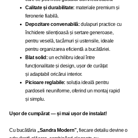
Calitate și durabilitate:
materiale premium și
feronerie fiabilă.
Depozitare convenabilă:
dulapuri practice cu
închidere silențioasă și sertare generoase,
pentru veselă, tacâmuri și ustensile, ideale
pentru organizarea eficientă a bucătăriei.
Blat solid:
un echilibru ideal între
funcționalitate și design, ușor de curățat
și adaptabil oricărui interior.
Picioare reglabile:
soluția ideală pentru
pardoseli neuniforme, oferind un montaj rapid
și simplu.
Ușor de cumpărat — și mai ușor de instalat!
Cu bucăt
ăria
„Sandra Modern”,
fiecare detaliu devi
ne o