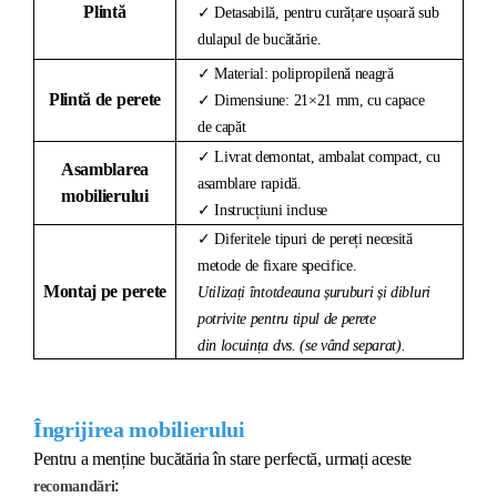
Plintă
✓ Detasabilă, pentru curățare ușoară sub
dulapul de bucătărie.
✓ Material: polipropilenă neagră
Plintă de perete
✓ Dimensiune: 21×21 mm, cu capace
de capăt
✓ Livrat demontat, ambalat compact, cu
Asamblarea
asamblare rapidă.
mobilierului
✓ Instrucțiuni incluse
✓ Diferitele tipuri de pereți necesită
metode de fixare specifice.
Montaj pe perete
Utilizați întotdeauna șuruburi și dibluri
potrivite pentru tipul de perete
din locuința dvs. (se vând separat).
Îngrijirea mobilierului
Pentru a menține bucătăria în stare perfectă, urmați aceste
:
recomandări