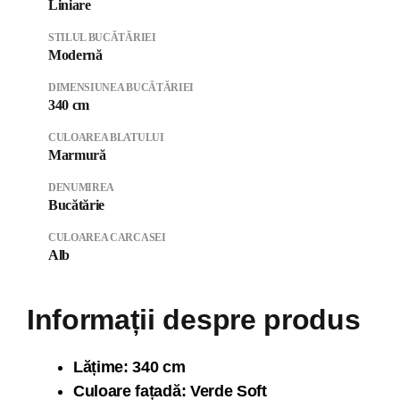
Liniare
STILUL BUCĂTĂRIEI
Modernă
DIMENSIUNEA BUCĂTĂRIEI
340 cm
CULOAREA BLATULUI
Marmură
DENUMIREA
Bucătărie
CULOAREA CARCASEI
Alb
Informații despre produs
Lăți
me: 340 cm
Culoare fațadă: Verde Soft