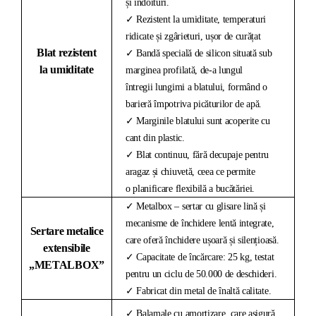
și îndoituri.
✓ Rezistent la umiditate, temperaturi
ridicate și zgârieturi, ușor de curățat
Blat rezistent
✓ Bandă specială de silicon situată sub
la umiditate
marginea profilată, de-a lungul
întregii lungimi a blatului, formând o
barieră împotriva picăturilor de apă.
✓ Marginile blatului sunt acoperite cu
cant din plastic.
✓ Blat continuu, fără decupaje pentru
aragaz și chiuvetă, ceea ce permite
o planificare flexibilă a bucătăriei.
✓ Metalbox – sertar cu glisare lină și
mecanisme de închidere lentă integrate,
Sertare metalice
care oferă închidere ușoară și silențioasă.
extensibile
✓ Capacitate de încărcare: 25 kg, testat
„METALBOX”
pentru un ciclu de 50.000 de deschideri.
✓ Fabricat din metal de înaltă calitate.
✓ Balamale cu amortizare, care asigură