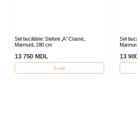
Set bucătărie: Stefani „A” Classic,
Set bucătă
Marmură, 280 cm
Marmură,
13 750 MDL
13 900
În coș