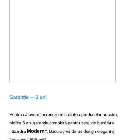
Garanție — 3 ani
Pentru că avem încredere în calitatea produselor noastre,
oferim 3 ani garanție completă pentru setul de bucăt
ărie
Modern
„Sandra
”.
Bucurați-vă de un design elegant și
funcțional, fără griji!