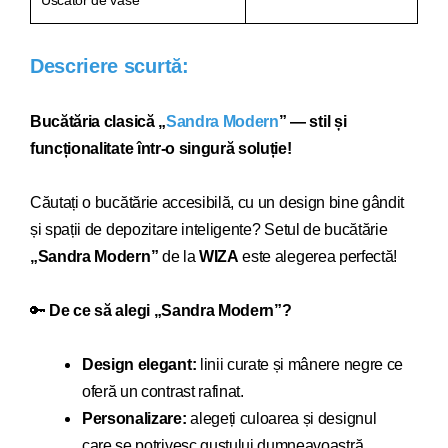
Uscător de vase
Descriere scurtă:
Bucătăria clasică „
Sandra Modern
” — stil și
funcționalitate într-o singură soluție!
Căutați o bucătărie acce
sibilă, cu un design bine gândit
și spații de depozitare inteligente? Setul de bucătărie
„Sandra
Modern
”
de la
WIZA
este alegerea perfectă!
🔑
De ce să alegi „Sandra
Modern
”?
Design elegant:
linii curate și mânere negre ce
oferă un contrast rafinat.
Personalizare:
alegeți culoarea și designul
care se potrivesc gustului dumneavoastră.