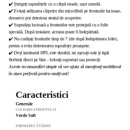
✔️
Ștergeți suprafețele cu o cârpă moale, ușor umedă.
✔️
Evitați utilizarea cârpelor din microfibră pe fronturile lucioase,
deoarece pot deteriora stratul de acoperire.
✔️
Suprafața lucioasă a fronturilor este protejată cu o folie
specială. După instalare, aceasta poate fi îndepărtată.
✔️
Nu curățați fronturile timp de 7 zile după îndepărtarea foliei,
pentru a evita deteriorarea suprafeței proaspete.
✔️
Deși laminatul HPL este durabil, nu așezați oale și tigăi
fierbinți direct pe blat – folosiți suporturi sau protecții.
Aceste recomandări simple vă vor ajuta să mențineți mobilierul
în stare perfectă pentru mulți ani!
Caracteristici
Generale
CULOAREA FRONTULUI
Verde Soft
FORMA BUCĂTĂRIEI