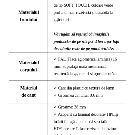
de tip SOFT TOUCH, culoare verde
Materialul
profund mat, rezistentă și durabilă la
frontului
zgârieturi
Vă rugăm să rețineți că imaginile
produselor de pe site pot diferi ușor față
de culorile reale de pe monitorul dvs.
✓ PAL (Placă aglomerată laminată) 16
Materialul
mm. Suprafață mată melaminată,
corpului
rezistentă la zgârieturi și ușor de curățat.
Material
✓ Cant din plastic cu textură de lemn
de cant
✓ Grosimea cantului: 0,6 mm
✓ Grosime: 38 mm
✓ Acoperit cu laminat decorativ HPL și
întărit în față cu o bandă specială
HDF, ceea ce îl face rezistent la lovituri