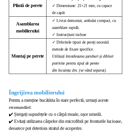
Plintă de perete
✓ Dimensiune: 21×21 mm, cu capace
de capăt
✓ Livrat demontat, ambalat compact, cu
Asamblarea
asamblare rapidă.
mobilierului
✓ Instrucțiuni incluse
✓ Diferitele tipuri de pereți necesită
metode de fixare specifice.
Montaj pe perete
Utilizați întotdeauna șuruburi și dibluri
potrivite pentru tipul de perete
din locuința dvs. (se vând separat).
Îngrijirea mobilierului
Pentru a menține bucătăria în stare perfectă, urmați aceste
:
recomandări
✔️
Ștergeți suprafețele cu o cârpă moale, ușor umedă.
✔️
Evitați utilizarea cârpelor din microfibră pe fronturile lucioase,
deoarece pot deteriora stratul de acoperire.