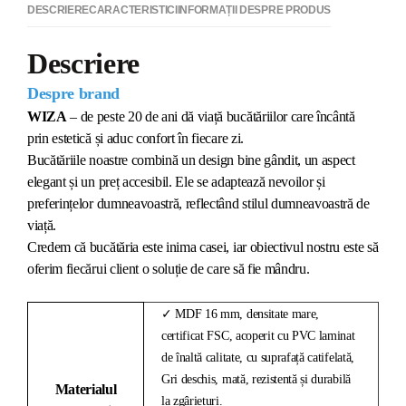
DESCRIERE
CARACTERISTICI
INFORMAȚII DESPRE PRODUS
Descriere
Despre brand
WIZA
– de peste 20 de ani dă viață bucătăriilor care încântă
prin estetică și aduc confort în fiecare zi.
Bucătăriile noastre combină un design bine gândit, un aspect
elegant și un preț accesibil. Ele se adaptează nevoilor și
preferințelor dumneavoastră, reflectând stilul dumneavoastră de
viață.
Credem că bucătăria este inima casei, iar obiectivul nostru este să
oferim fiecărui client o soluție de care să fie mândru.
✓ MDF 16 mm, densitate mare,
certificat FSC, acoperit cu PVC laminat
de înaltă calitate, cu suprafață catifelată,
Gri deschis, mată, rezistentă și durabilă
Materialul
la zgârieturi.