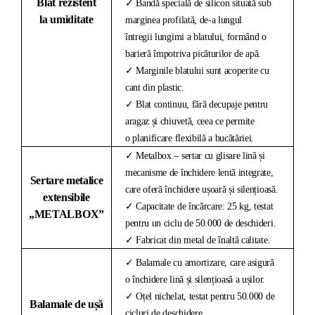
Blat rezistent
✓ Bandă specială de silicon situată sub
la umiditate
marginea profilată, de-a lungul
întregii lungimi a blatului, formând o
barieră împotriva picăturilor de apă.
✓ Marginile blatului sunt acoperite cu
cant din plastic.
✓ Blat continuu, fără decupaje pentru
aragaz și chiuvetă, ceea ce permite
o planificare flexibilă a bucătăriei.
✓ Metalbox – sertar cu glisare lină și
mecanisme de închidere lentă integrate,
Sertare metalice
care oferă închidere ușoară și silențioasă.
extensibile
✓ Capacitate de încărcare: 25 kg, testat
„METALBOX”
pentru un ciclu de 50.000 de deschideri.
✓ Fabricat din metal de înaltă calitate.
✓ Balamale cu amortizare, care asigură
o închidere lină și silențioasă a ușilor.
✓ Oțel nichelat, testat pentru 50.000 de
Balamale de ușă
cicluri de deschidere.