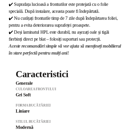
✔️
Suprafața lucioasă a fronturilor este protejată cu o folie
specială. După instalare, aceasta poate fi îndepărtată.
✔️
Nu curățați fronturile timp de 7 zile după îndepărtarea foliei,
pentru a evita deteriorarea suprafeței proaspete.
✔️
Deși laminatul HPL este durabil, nu așezați oale și tigăi
fierbinți direct pe blat – folosiți suporturi sau protecții.
Aceste recomandări simple vă vor ajuta să mențineți mobilierul
în stare perfectă pentru mulți ani!
Caracteristici
Generale
CULOAREA FRONTULUI
Gri Soft
FORMA BUCĂTĂRIEI
Liniare
STILUL BUCĂTĂRIEI
Modernă