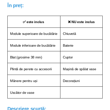
În preț:
✅ este inclus
❌ NU este inclus
Module superioare de bucătărie
Chiuvetă
Module inferioare de bucătărie
Baterie
Blat (grosime 38 mm)
Cuptor
Plintă de perete cu accesorii
Mașină de spălat vase
Mânere pentru uși
Decorațiuni
Uscător de vase
Descriere scurtă: