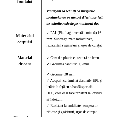
frontului
Vă rugăm să rețineți că imaginile
produselor de pe site pot diferi ușor față
de culorile reale de pe monitorul dvs.
✓ PAL (Placă aglomerată laminată) 16
Materialul
mm. Suprafață mată melaminată,
corpului
rezistentă la zgârieturi și ușor de curățat.
Material
✓ Cant din plastic cu textură de lemn
de cant
✓ Grosimea cantului: 0,6 mm
✓ Grosime: 38 mm
✓ Acoperit cu laminat decorativ HPL și
întărit în față cu o bandă specială
HDF, ceea ce îl face rezistent la lovituri
și îndoituri.
✓ Rezistent la umiditate, temperaturi
ridicate și zgârieturi, ușor de curățat