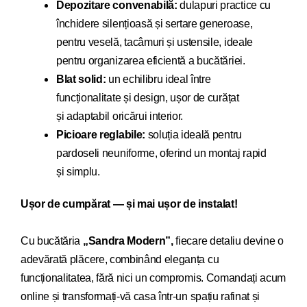
Depozitare convenabilă:
dulapuri practice cu
închidere silențioasă și sertare generoase,
pentru veselă, tacâmuri și ustensile, ideale
pentru organizarea eficientă a bucătăriei.
Blat solid:
un echilibru ideal între
funcționalitate și design, ușor de curățat
și adaptabil oricărui interior.
Picioare reglabile:
soluția ideală pentru
pardoseli neuniforme, oferind un montaj rapid
și simplu.
Ușor de cumpărat — și mai ușor de instalat!
Cu bucăt
ăria
„Sandra Modern”,
fiecare detaliu devi
ne o
adevărată plăcere, combinând eleganța cu
funcționalitatea, fără nici un compromis. Comandați acum
online și transformați-vă casa într-un spațiu rafinat și