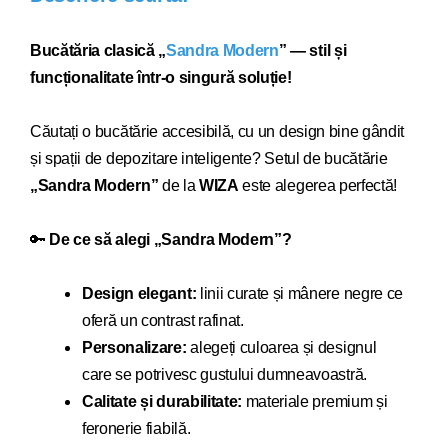
Bucătăria clasică „
Sandra Modern
” — stil și
funcționalitate într-o singură soluție!
Căutați o bucătărie acce
sibilă, cu un design bine gândit
și spații de depozitare inteligente? Setul de bucătărie
„Sandra
Modern
”
de la
WIZA
este alegerea perfectă!
🔑
De ce să alegi „Sandra
Modern
”?
Design elegant:
linii curate și mânere negre ce
oferă un contrast rafinat.
Personalizare:
alegeți culoarea și designul
care se potrivesc gustului dumneavoastră.
Calitate și durabilitate:
materiale premium și
feronerie fiabilă.