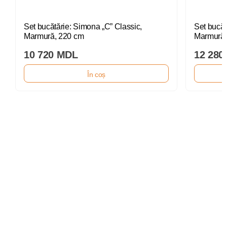
Set bucătărie: Simona „C” Classic,
Set bucăt
Marmură, 220 cm
Marmură,
10 720 MDL
12 280
În coș