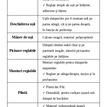
✓ Reglaje simple ale ușii pe înălțime,
adâncime și lățime.
Ușile dulapurilor pot fi montate atât pe
Deschiderea ușii
partea stângă, cât și pe partea dreaptă,
în funcție de preferințe.
Mâner de ușă
Culoare neagră, material: polipropilenă
Dulapul rămâne stabil chiar și pe
Picioare reglabile
pardoseli inegale, datorită picioarelor
reglabile pe înălțime.
Monturi reglabile pentru dulapurile
suspendate:
Monturi reglabile
✓ Reglare pe stânga/dreapta, sus/jos și în
profunzime.
✓ Plintă din PAL
Plintă
✓ Detasabilă, pentru curățare ușoară sub
dulapul de bucătărie.
✓ Material: polipropilenă neagră