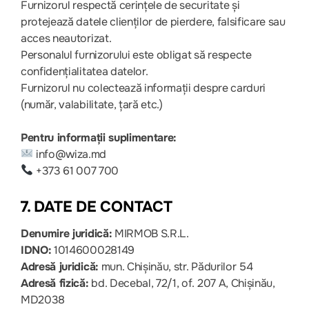
Furnizorul respectă cerințele de securitate și
protejează datele clienților de pierdere, falsificare sau
acces neautorizat.
Personalul furnizorului este obligat să respecte
confidențialitatea datelor.
Furnizorul nu colectează informații despre carduri
(număr, valabilitate, țară etc.)
Pentru informații suplimentare:
info@wiza.md
+373 61 007 700
7. DATE DE CONTACT
Denumire juridică:
MIRMOB S.R.L.
IDNO:
1014600028149
Adresă juridică:
mun. Chișinău, str. Pădurilor 54
Adresă fizică:
bd. Decebal, 72/1, of. 207 A, Chișinău,
MD2038