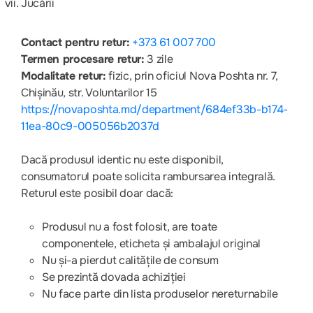
Jucării
Contact pentru retur:
+373 61 007 700
Termen procesare retur:
3 zile
Modalitate retur:
fizic, prin oficiul Nova Poshta nr. 7,
Chișinău, str. Voluntarilor 15
https://novaposhta.md/department/684ef33b-b174-
11ea-80c9-005056b2037d
Dacă produsul identic nu este disponibil,
consumatorul poate solicita rambursarea integrală.
Returul este posibil doar dacă:
Produsul nu a fost folosit, are toate
componentele, eticheta și ambalajul original
Nu și-a pierdut calitățile de consum
Se prezintă dovada achiziției
Nu face parte din lista produselor nereturnabile