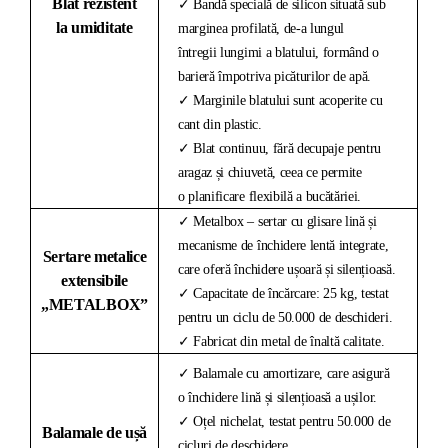
Blat rezistent
✓ Bandă specială de silicon situată sub
la umiditate
marginea profilată, de-a lungul
întregii lungimi a blatului, formând o
barieră împotriva picăturilor de apă.
✓ Marginile blatului sunt acoperite cu
cant din plastic.
✓ Blat continuu, fără decupaje pentru
aragaz și chiuvetă, ceea ce permite
o planificare flexibilă a bucătăriei.
✓ Metalbox – sertar cu glisare lină și
mecanisme de închidere lentă integrate,
Sertare metalice
care oferă închidere ușoară și silențioasă.
extensibile
✓ Capacitate de încărcare: 25 kg, testat
„METALBOX”
pentru un ciclu de 50.000 de deschideri.
✓ Fabricat din metal de înaltă calitate.
✓ Balamale cu amortizare, care asigură
o închidere lină și silențioasă a ușilor.
✓ Oțel nichelat, testat pentru 50.000 de
Balamale de ușă
cicluri de deschidere.