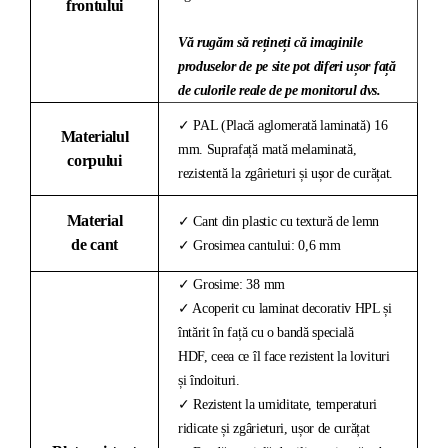
frontului
Vă rugăm să rețineți că imaginile
produselor de pe site pot diferi ușor față
de culorile reale de pe monitorul dvs.
✓ PAL (Placă aglomerată laminată) 16
Materialul
mm. Suprafață mată melaminată,
corpului
rezistentă la zgârieturi și ușor de curățat.
Material
✓ Cant din plastic cu textură de lemn
de cant
✓ Grosimea cantului: 0,6 mm
✓ Grosime: 38 mm
✓ Acoperit cu laminat decorativ HPL și
întărit în față cu o bandă specială
HDF, ceea ce îl face rezistent la lovituri
și îndoituri.
✓ Rezistent la umiditate, temperaturi
ridicate și zgârieturi, ușor de curățat