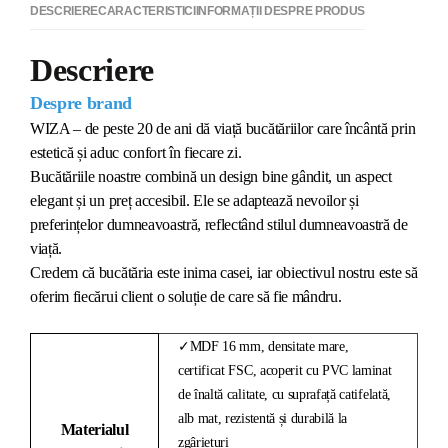
DESCRIERE
CARACTERISTICI
INFORMAȚII DESPRE PRODUS
Descriere
Despre brand
WIZA – de peste 20 de ani dă viață bucătăriilor care încântă prin
estetică și aduc confort în fiecare zi.
Bucătăriile noastre combină un design bine gândit, un aspect
elegant și un preț accesibil. Ele se adaptează nevoilor și
preferințelor dumneavoastră, reflectând stilul dumneavoastră de
viață.
Credem că bucătăria este inima casei, iar obiectivul nostru este să
oferim fiecărui client o soluție de care să fie mândru.
✓MDF 16 mm, densitate mare,
certificat FSC, acoperit cu PVC laminat
de înaltă calitate, cu suprafață catifelată,
alb mat, rezistentă și durabilă la
Materialul
zgârieturi