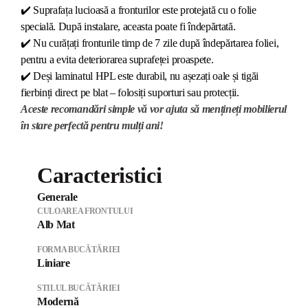
✔️
Suprafața lucioasă a fronturilor este protejată cu o folie
specială. După instalare, aceasta poate fi îndepărtată.
✔️
Nu curățați fronturile timp de 7 zile după îndepărtarea foliei,
pentru a evita deteriorarea suprafeței proaspete.
✔️
Deși laminatul HPL este durabil, nu așezați oale și tigăi
fierbinți direct pe blat – folosiți suporturi sau protecții.
Aceste recomandări simple vă vor ajuta să mențineți mobilierul
în stare perfectă pentru mulți ani!
Caracteristici
Generale
CULOAREA FRONTULUI
Alb Mat
FORMA BUCĂTĂRIEI
Liniare
STILUL BUCĂTĂRIEI
Modernă