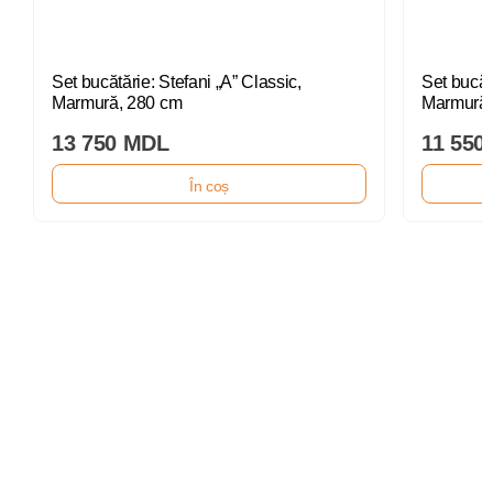
Set bucătărie: Stefani „A” Classic,
Set bucăt
Marmură, 280 cm
Marmură,
13 750 MDL
11 550
În coș