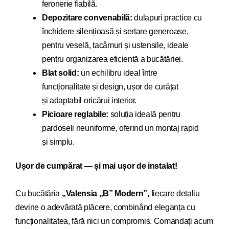
feronerie fiabilă.
Depozitare convenabilă:
dulapuri practice cu
închidere silențioasă și sertare generoase,
pentru veselă, tacâmuri și ustensile, ideale
pentru organizarea eficientă a bucătăriei.
Blat solid:
un echilibru ideal între
funcționalitate și design, ușor de curățat
și adaptabil oricărui interior.
Picioare reglabile:
soluția ideală pentru
pardoseli neuniforme, oferind un montaj rapid
și simplu.
Ușor de cumpărat — și mai ușor de instalat!
Cu bucăt
ăria
„Valensia „B” Modern”,
fiecare detaliu
devi
ne o adevărată plăcere, combinând eleganța cu
funcționalitatea, fără nici un compromis. Comandați acum