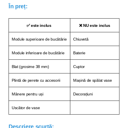
În preț:
✅ este inclus
❌ NU este inclus
Module superioare de bucătărie
Chiuvetă
Module inferioare de bucătărie
Baterie
Blat (grosime 38 mm)
Cuptor
Plintă de perete cu accesorii
Mașină de spălat vase
Mânere pentru uși
Decorațiuni
Uscător de vase
Descriere scurtă: