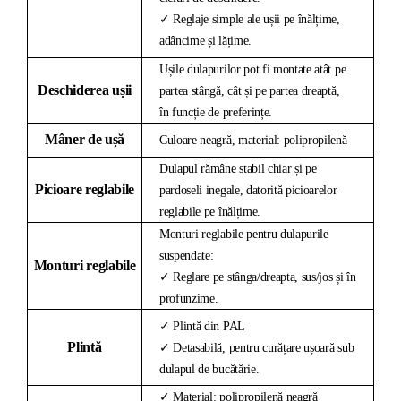
✓ Reglaje simple ale ușii pe înălțime,
adâncime și lățime.
Ușile dulapurilor pot fi montate atât pe
Deschiderea ușii
partea stângă, cât și pe partea dreaptă,
în funcție de preferințe.
Mâner de ușă
Culoare neagră, material: polipropilenă
Dulapul rămâne stabil chiar și pe
Picioare reglabile
pardoseli inegale, datorită picioarelor
reglabile pe înălțime.
Monturi reglabile pentru dulapurile
suspendate:
Monturi reglabile
✓ Reglare pe stânga/dreapta, sus/jos și în
profunzime.
✓ Plintă din PAL
Plintă
✓ Detasabilă, pentru curățare ușoară sub
dulapul de bucătărie.
✓ Material: polipropilenă neagră