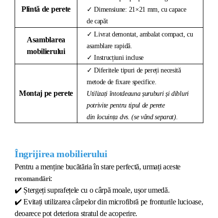
Plintă de perete
✓ Dimensiune: 21×21 mm, cu capace
de capăt
✓ Livrat demontat, ambalat compact, cu
Asamblarea
asamblare rapidă.
mobilierului
✓ Instrucțiuni incluse
✓ Diferitele tipuri de pereți necesită
metode de fixare specifice.
Montaj pe perete
Utilizați întotdeauna șuruburi și dibluri
potrivite pentru tipul de perete
din locuința dvs. (se vând separat).
Îngrijirea mobilierului
Pentru a menține bucătăria în stare perfectă, urmați aceste
:
recomandări
✔️
Ștergeți suprafețele cu o cârpă moale, ușor umedă.
✔️
Evitați utilizarea cârpelor din microfibră pe fronturile lucioase,
deoarece pot deteriora stratul de acoperire.