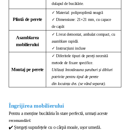
dulapul de bucătărie.
✓ Material: polipropilenă neagră
Plintă de perete
✓ Dimensiune: 21×21 mm, cu capace
de capăt
✓ Livrat demontat, ambalat compact, cu
Asamblarea
asamblare rapidă.
mobilierului
✓ Instrucțiuni incluse
✓ Diferitele tipuri de pereți necesită
metode de fixare specifice.
Montaj pe perete
Utilizați întotdeauna șuruburi și dibluri
potrivite pentru tipul de perete
din locuința dvs. (se vând separat).
Îngrijirea mobilierului
Pentru a menține bucătăria în stare perfectă, urmați aceste
:
recomandări
✔️
Ștergeți suprafețele cu o cârpă moale, ușor umedă.