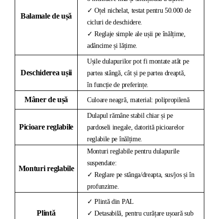
✓ Oțel nichelat, testat pentru 50.000 de
Balamale de ușă
cicluri de deschidere.
✓ Reglaje simple ale ușii pe înălțime,
adâncime și lățime.
Ușile dulapurilor pot fi montate atât pe
Deschiderea ușii
partea stângă, cât și pe partea dreaptă,
în funcție de preferințe.
Mâner de ușă
Culoare neagră, material: polipropilenă
Dulapul rămâne stabil chiar și pe
Picioare reglabile
pardoseli inegale, datorită picioarelor
reglabile pe înălțime.
Monturi reglabile pentru dulapurile
suspendate:
Monturi reglabile
✓ Reglare pe stânga/dreapta, sus/jos și în
profunzime.
✓ Plintă din PAL
Plintă
✓ Detasabilă, pentru curățare ușoară sub