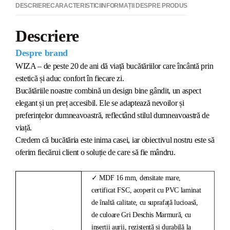
DESCRIERE
CARACTERISTICI
INFORMAȚII DESPRE PRODUS
Descriere
Despre brand
WIZA – de peste 20 de ani dă viață bucătăriilor care încântă prin
estetică și aduc confort în fiecare zi.
Bucătăriile noastre combină un design bine gândit, un aspect
elegant și un preț accesibil. Ele se adaptează nevoilor și
preferințelor dumneavoastră, reflectând stilul dumneavoastră de
viață.
Credem că bucătăria este inima casei, iar obiectivul nostru este să
oferim fiecărui client o soluție de care să fie mândru.
✓ MDF 16 mm, densitate mare,
certificat FSC, acoperit cu PVC laminat
de înaltă calitate, cu suprafață lucioasă,
de culoare Gri Deschis Marmură, cu
inserții aurii, rezistentă și durabilă la