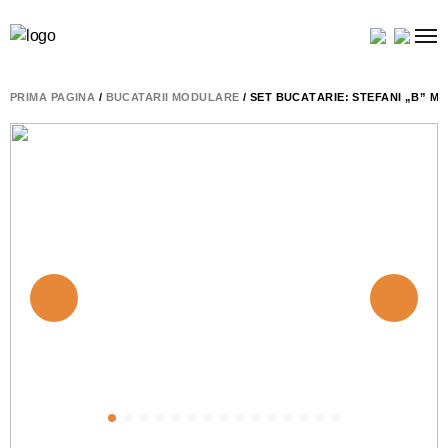
PRIMA PAGINĂ
/
BUCATARII MODULARE
/ SET BUCĂTĂRIE: STEFANI „B” M