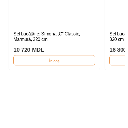
Set bucătărie: Simona „C” Classic,
Set bucătărie: Lana
Marmură, 220 cm
320 cm
10 720 MDL
16 800
În coș