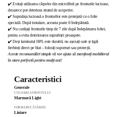
✔️
Evitați utilizarea cârpelor din microfibră pe fronturile lucioase,
deoarece pot deteriora stratul de acoperire.
✔️
Suprafața lucioasă a fronturilor este protejată cu o folie
specială. După instalare, aceasta poate fi îndepărtată.
✔️
Nu curățați fronturile timp de 7 zile după îndepărtarea foliei,
pentru a evita deteriorarea suprafeței proaspete.
✔️
Deși laminatul HPL este durabil, nu așezați oale și tigăi
fierbinți direct pe blat – folosiți suporturi sau protecții.
Aceste recomandări simple vă vor ajuta să mențineți mobilierul
în stare perfectă pentru mulți ani!
Caracteristici
Generale
CULOAREA FRONTULUI
Marmură Light
FORMA BUCĂTĂRIEI
Liniare