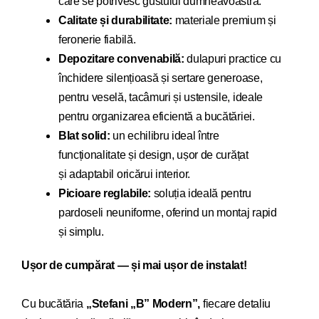
care se potrivesc gustului dumneavoastră.
Calitate și durabilitate:
materiale premium și
feronerie fiabilă.
Depozitare convenabilă:
dulapuri practice cu
închidere silențioasă și sertare generoase,
pentru veselă, tacâmuri și ustensile, ideale
pentru organizarea eficientă a bucătăriei.
Blat solid:
un echilibru ideal între
funcționalitate și design, ușor de curățat
și adaptabil oricărui interior.
Picioare reglabile:
soluția ideală pentru
pardoseli neuniforme, oferind un montaj rapid
și simplu.
Ușor de cumpărat — și mai ușor de instalat!
Cu bucăt
ăria
„Stefani „B” Modern”,
fiecare detaliu