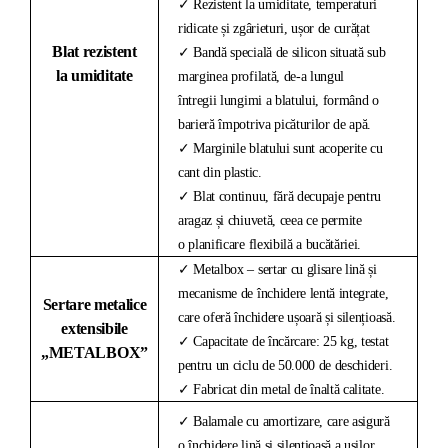
✓ Rezistent la umiditate, temperaturi
ridicate și zgârieturi, ușor de curățat
Blat rezistent
✓ Bandă specială de silicon situată sub
la umiditate
marginea profilată, de-a lungul
întregii lungimi a blatului, formând o
barieră împotriva picăturilor de apă.
✓ Marginile blatului sunt acoperite cu
cant din plastic.
✓ Blat continuu, fără decupaje pentru
aragaz și chiuvetă, ceea ce permite
o planificare flexibilă a bucătăriei.
✓ Metalbox – sertar cu glisare lină și
mecanisme de închidere lentă integrate,
Sertare metalice
care oferă închidere ușoară și silențioasă.
extensibile
✓ Capacitate de încărcare: 25 kg, testat
„METALBOX”
pentru un ciclu de 50.000 de deschideri.
✓ Fabricat din metal de înaltă calitate.
✓ Balamale cu amortizare, care asigură
o închidere lină și silențioasă a ușilor.