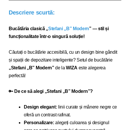
Descriere scurtă:
Bucătăria clasică „
Stefani „B” Modern
” — stil și
funcționalitate într-o singură soluție!
Căutați o bucătărie acce
sibilă, cu un design bine gândit
și spații de depozitare inteligente? Setul de bucătărie
„
Stefani „B” Modern
”
de la
WIZA
este alegerea
perfectă!
🔑
De ce să alegi „
Stefani „B” Modern
”?
Design elegant:
linii curate și mânere negre ce
oferă un contrast rafinat.
Personalizare:
alegeți culoarea și designul