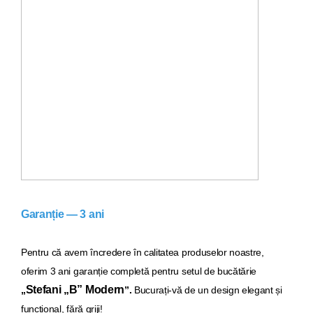
Garanție — 3 ani
Pentru că avem încredere în calitatea produselor noastre,
oferim 3 ani garanție completă pentru setul de bucăt
ărie
Stefani „B” Modern
„
”.
Bucurați-vă de un design elegant și
funcțional, fără griji!