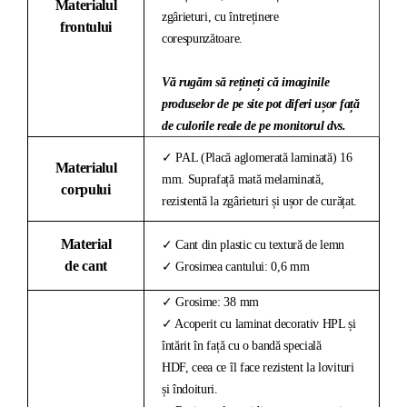
Materialul
zgârieturi, cu întreținere
frontului
corespunzătoare.
Vă rugăm să rețineți că imaginile
produselor de pe site pot diferi ușor față
de culorile reale de pe monitorul dvs.
✓ PAL (Placă aglomerată laminată) 16
Materialul
mm. Suprafață mată melaminată,
corpului
rezistentă la zgârieturi și ușor de curățat.
Material
✓ Cant din plastic cu textură de lemn
de cant
✓ Grosimea cantului: 0,6 mm
✓ Grosime: 38 mm
✓ Acoperit cu laminat decorativ HPL și
întărit în față cu o bandă specială
HDF, ceea ce îl face rezistent la lovituri
și îndoituri.