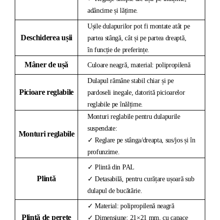
adâncime și lățime.
Ușile dulapurilor pot fi montate atât pe
Deschiderea ușii
partea stângă, cât și pe partea dreaptă,
în funcție de preferințe.
Mâner de ușă
Culoare neagră, material: polipropilenă
Dulapul rămâne stabil chiar și pe
Picioare reglabile
pardoseli inegale, datorită picioarelor
reglabile pe înălțime.
Monturi reglabile pentru dulapurile
suspendate:
Monturi reglabile
✓ Reglare pe stânga/dreapta, sus/jos și în
profunzime.
✓ Plintă din PAL
Plintă
✓ Detasabilă, pentru curățare ușoară sub
dulapul de bucătărie.
✓ Material: polipropilenă neagră
Plintă de perete
✓ Dimensiune: 21×21 mm, cu capace