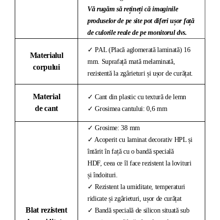
Vă rugăm să rețineți că imaginile
produselor de pe site pot diferi ușor față
de culorile reale de pe monitorul dvs.
✓ PAL (Placă aglomerată laminată) 16
Materialul
mm. Suprafață mată melaminată,
corpului
rezistentă la zgârieturi și ușor de curățat.
Material
✓ Cant din plastic cu textură de lemn
de cant
✓ Grosimea cantului: 0,6 mm
✓ Grosime: 38 mm
✓ Acoperit cu laminat decorativ HPL și
întărit în față cu o bandă specială
HDF, ceea ce îl face rezistent la lovituri
și îndoituri.
✓ Rezistent la umiditate, temperaturi
ridicate și zgârieturi, ușor de curățat
Blat rezistent
✓ Bandă specială de silicon situată sub