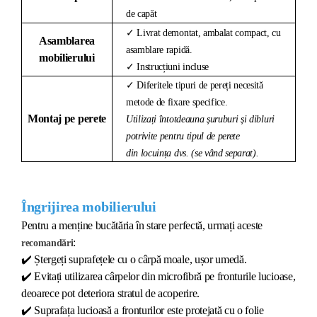
de capăt
✓ Livrat demontat, ambalat compact, cu
Asamblarea
asamblare rapidă.
mobilierului
✓ Instrucțiuni incluse
✓ Diferitele tipuri de pereți necesită
metode de fixare specifice.
Montaj pe perete
Utilizați întotdeauna șuruburi și dibluri
potrivite pentru tipul de perete
din locuința dvs. (se vând separat).
Îngrijirea mobilierului
Pentru a menține bucătăria în stare perfectă, urmați aceste
:
recomandări
✔️
Ștergeți suprafețele cu o cârpă moale, ușor umedă.
✔️
Evitați utilizarea cârpelor din microfibră pe fronturile lucioase,
deoarece pot deteriora stratul de acoperire.
✔️
Suprafața lucioasă a fronturilor este protejată cu o folie