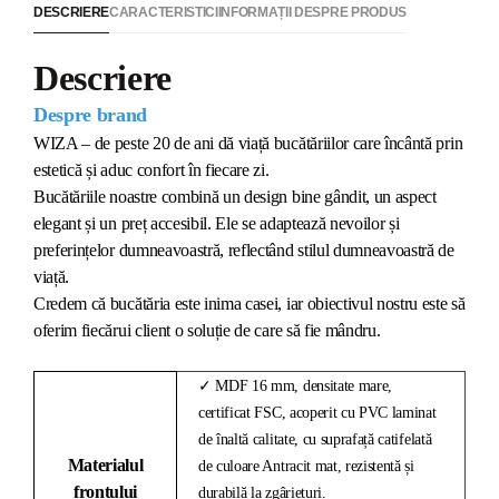
DESCRIERE
CARACTERISTICI
INFORMAȚII DESPRE PRODUS
Descriere
Despre brand
WIZA – de peste 20 de ani dă viață bucătăriilor care încântă prin
estetică și aduc confort în fiecare zi.
Bucătăriile noastre combină un design bine gândit, un aspect
elegant și un preț accesibil. Ele se adaptează nevoilor și
preferințelor dumneavoastră, reflectând stilul dumneavoastră de
viață.
Credem că bucătăria este inima casei, iar obiectivul nostru este să
oferim fiecărui client o soluție de care să fie mândru.
✓ MDF 16 mm, densitate mare,
certificat FSC, acoperit cu PVC laminat
de înaltă calitate, cu suprafață catifelată
Materialul
de culoare Antracit mat, rezistentă și
frontului
durabilă la zgârieturi.