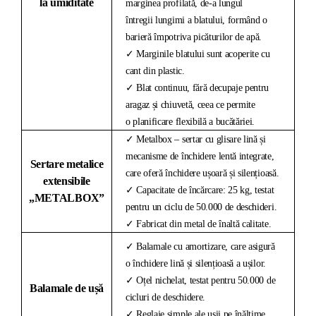
la umiditate
marginea profilată, de-a lungul
întregii lungimi a blatului, formând o
barieră împotriva picăturilor de apă.
✓ Marginile blatului sunt acoperite cu
cant din plastic.
✓ Blat continuu, fără decupaje pentru
aragaz și chiuvetă, ceea ce permite
o planificare flexibilă a bucătăriei.
✓ Metalbox – sertar cu glisare lină și
mecanisme de închidere lentă integrate,
Sertare metalice
care oferă închidere ușoară și silențioasă.
extensibile
✓ Capacitate de încărcare: 25 kg, testat
„METALBOX”
pentru un ciclu de 50.000 de deschideri.
✓ Fabricat din metal de înaltă calitate.
✓ Balamale cu amortizare, care asigură
o închidere lină și silențioasă a ușilor.
✓ Oțel nichelat, testat pentru 50.000 de
Balamale de ușă
cicluri de deschidere.
✓ Reglaje simple ale ușii pe înălțime,