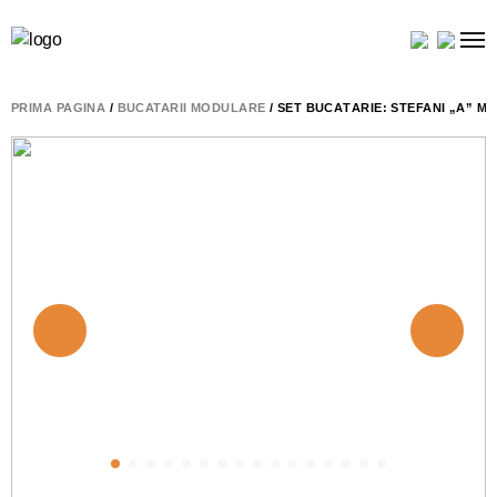
PRIMA PAGINĂ
/
BUCATARII MODULARE
/ SET BUCĂTĂRIE: STEFANI „A” M