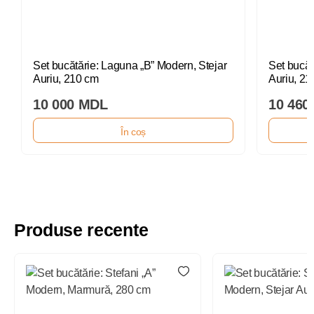
Set bucătărie: Laguna „B” Modern, Stejar
Set bucăt
Auriu, 210 cm
Auriu, 21
10 000 MDL
10 460
În coș
Produse recente