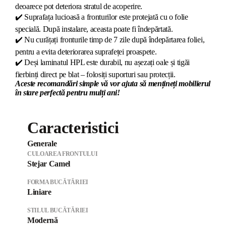
deoarece pot deteriora stratul de acoperire.
✔️
Suprafața lucioasă a fronturilor este protejată cu o folie
specială. După instalare, aceasta poate fi îndepărtată.
✔️
Nu curățați fronturile timp de 7 zile după îndepărtarea foliei,
pentru a evita deteriorarea suprafeței proaspete.
✔️
Deși laminatul HPL este durabil, nu așezați oale și tigăi
fierbinți direct pe blat – folosiți suporturi sau protecții.
Aceste recomandări simple vă vor ajuta să mențineți mobilierul
în stare perfectă pentru mulți ani!
Caracteristici
Generale
CULOAREA FRONTULUI
Stejar Camel
FORMA BUCĂTĂRIEI
Liniare
STILUL BUCĂTĂRIEI
Modernă