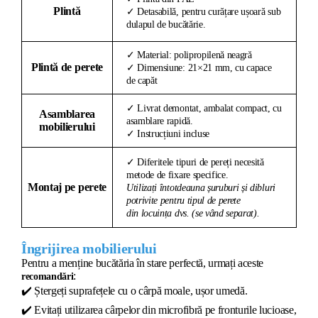
Plintă
✓ Detasabilă, pentru curățare ușoară sub
dulapul de bucătărie.
✓ Material: polipropilenă neagră
Plintă de perete
✓ Dimensiune: 21×21 mm, cu capace
de capăt
✓ Livrat demontat, ambalat compact, cu
Asamblarea
asamblare rapidă.
mobilierului
✓ Instrucțiuni incluse
✓ Diferitele tipuri de pereți necesită
metode de fixare specifice.
Montaj pe perete
Utilizați întotdeauna șuruburi și dibluri
potrivite pentru tipul de perete
din locuința dvs. (se vând separat).
Îngrijirea mobilierului
Pentru a menține bucătăria în stare perfectă, urmați aceste
:
recomandări
✔️
Ștergeți suprafețele cu o cârpă moale, ușor umedă.
✔️
Evitați utilizarea cârpelor din microfibră pe fronturile lucioase,