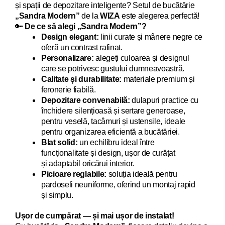
și spații de depozitare inteligente? Setul de bucătărie
„Sandra
Modern
”
de la
WIZA
este alegerea perfectă!
🔑
De ce să alegi „Sandra
Modern
”?
Design elegant:
linii curate și mânere negre ce
oferă un contrast rafinat.
Personalizare:
alegeți culoarea și designul
care se potrivesc gustului dumneavoastră.
Calitate și durabilitate:
materiale premium și
feronerie fiabilă.
Depozitare convenabilă:
dulapuri practice cu
închidere silențioasă și sertare generoase,
pentru veselă, tacâmuri și ustensile, ideale
pentru organizarea eficientă a bucătăriei.
Blat solid:
un echilibru ideal între
funcționalitate și design, ușor de curățat
și adaptabil oricărui interior.
Picioare reglabile:
soluția ideală pentru
pardoseli neuniforme, oferind un montaj rapid
și simplu.
Ușor de cumpărat — și mai ușor de instalat!