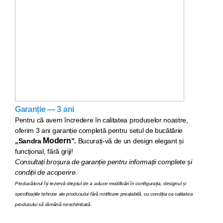
Garanție — 3 ani
Pentru că avem încredere în calitatea produselor noastre,
oferim 3 ani garanție completă pentru setul de bucăt
ărie
Modern
„Sandra
”.
Bucurați-vă de un design elegant și
funcțional, fără griji!
Consultați broșura de garanție pentru informații complete și
condiții de acoperire.
Producătorul își rezervă dreptul de a aduce modificări în configurația, designul și
specificațiile tehnice ale produsului fără notificare prealabilă, cu condiția ca calitatea
produsului să rămână neschimbată.