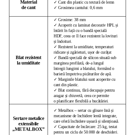
Material
✓ Cant din plastic cu textură de lemn
de cant
✓ Grosimea cantului: 0,6 mm
✓ Grosime: 38 mm
✓ Acoperit cu laminat decorativ HPL și
întărit în față cu o bandă specială
HDF, ceea ce îl face rezistent la lovituri
și îndoituri.
✓ Rezistent la umiditate, temperaturi
ridicate și zgârieturi, ușor de curățat
Blat rezistent
✓ Bandă specială de silicon situată sub
la umiditate
marginea profilată, de-a lungul
întregii lungimi a blatului, formând o
barieră împotriva picăturilor de apă.
✓ Marginile blatului sunt acoperite cu
cant din plastic.
✓ Blat continuu, fără decupaje pentru
aragaz și chiuvetă, ceea ce permite
o planificare flexibilă a bucătăriei.
✓ Metalbox – sertar cu glisare lină și
mecanisme de închidere lentă integrate,
Sertare metalice
care oferă închidere ușoară și silențioasă.
extensibile
✓ Capacitate de încărcare: 25 kg, testat
„METALBOX”
pentru un ciclu de 50.000 de deschideri.