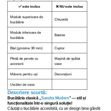
✅ este inclus
❌ NU este inclus
Module superioare de
Chiuvetă
bucătărie
Module inferioare de
Baterie
bucătărie
Blat (grosime 38 mm)
Cuptor
Plintă de perete cu
Mașină de spălat
accesorii
vase
Mânere pentru uși
Decorațiuni
Uscător de vase
Descriere scurtă:
Bucătăria clasică „
Sandra Modern
” — stil și
funcționalitate într-o singură soluție!
Căutați o bucătărie acce
sibilă, cu un design bine gândit