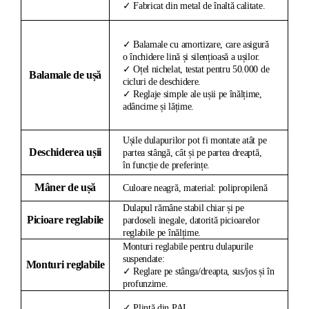
✓ Fabricat din metal de înaltă calitate.
✓ Balamale cu amortizare, care asigură
o închidere lină și silențioasă a ușilor.
✓ Oțel nichelat, testat pentru 50.000 de
Balamale de ușă
cicluri de deschidere.
✓ Reglaje simple ale ușii pe înălțime,
adâncime și lățime.
Ușile dulapurilor pot fi montate atât pe
Deschiderea ușii
partea stângă, cât și pe partea dreaptă,
în funcție de preferințe.
Mâner de ușă
Culoare neagră, material: polipropilenă
Dulapul rămâne stabil chiar și pe
Picioare reglabile
pardoseli inegale, datorită picioarelor
reglabile pe înălțime.
Monturi reglabile pentru dulapurile
suspendate:
Monturi reglabile
✓ Reglare pe stânga/dreapta, sus/jos și în
profunzime.
✓ Plintă din PAL