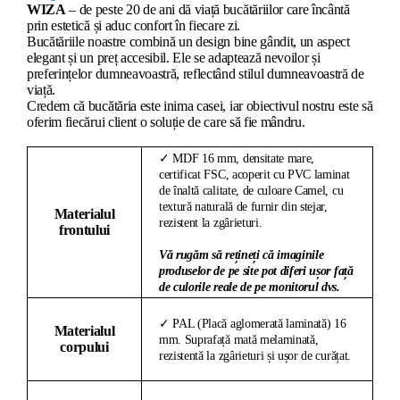
WIZA
– de peste 20 de ani dă viață bucătăriilor care încântă
prin estetică și aduc confort în fiecare zi.
Bucătăriile noastre combină un design bine gândit, un aspect
elegant și un preț accesibil. Ele se adaptează nevoilor și
preferințelor dumneavoastră, reflectând stilul dumneavoastră de
viață.
Credem că bucătăria este inima casei, iar obiectivul nostru este să
oferim fiecărui client o soluție de care să fie mândru.
✓ MDF 16 mm, densitate mare,
certificat FSC, acoperit cu PVC laminat
de înaltă calitate, de culoare Camel, cu
textură naturală de furnir din stejar,
Materialul
rezistent la zgârieturi.
frontului
Vă rugăm să rețineți că imaginile
produselor de pe site pot diferi ușor față
de culorile reale de pe monitorul dvs.
✓ PAL (Placă aglomerată laminată) 16
Materialul
mm. Suprafață mată melaminată,
corpului
rezistentă la zgârieturi și ușor de curățat.