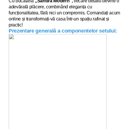
Cu bucăt
ăria
„Sandra Modern”,
fiecare detaliu devi
ne o
adevărată plăcere, combinând eleganța cu
funcționalitatea, fără nici un compromis. Comandați acum
online și transformați-vă casa într-un spațiu rafinat și
practic!
Prezentare generală a componentelor setului: