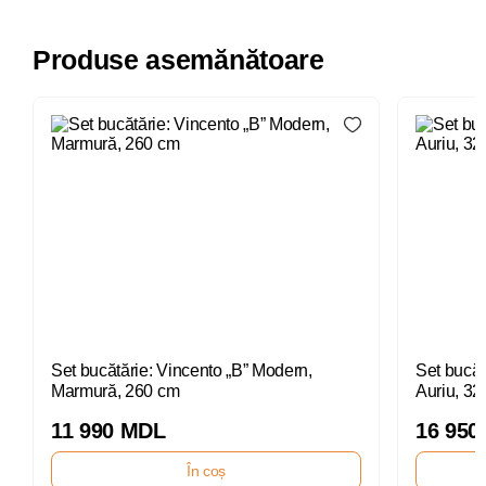
Produse asemănătoare
Set bucătărie: Vincento „B” Modern,
Set bucăt
Marmură, 260 cm
Auriu, 32
11 990 MDL
16 950
În coș