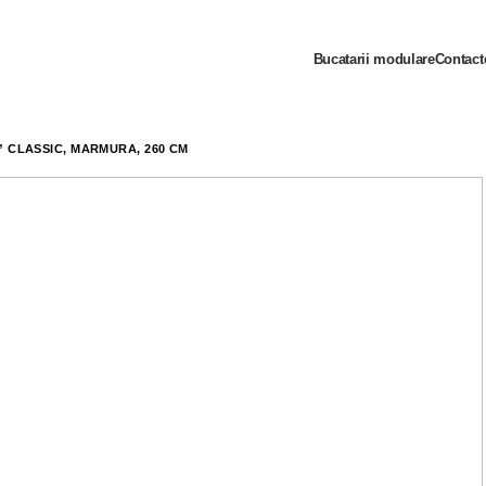
Bucatarii modulare
Contact
” CLASSIC, MARMURĂ, 260 CM