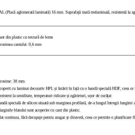
L (Placă aglomerată laminată) 16 mm. Suprafață mată melaminată, rezistentă la zgâr
nt din plastic cu textură de lemn
osimea cantului: 0,6 mm
rosime: 38 mm
operit cu laminat decorativ HPL și întărit în față cu o bandă specială HDF, ceea ce îl 
zistent la umiditate, temperaturi ridicate și zgârieturi, ușor de curățat
ndă specială de silicon situată sub marginea profilată, de-a lungul întregii lungimi 
rginile blatului sunt acoperite cu cant din plastic.
at continuu, fără decupaje pentru aragaz și chiuvetă, ceea ce permite o planificare fl