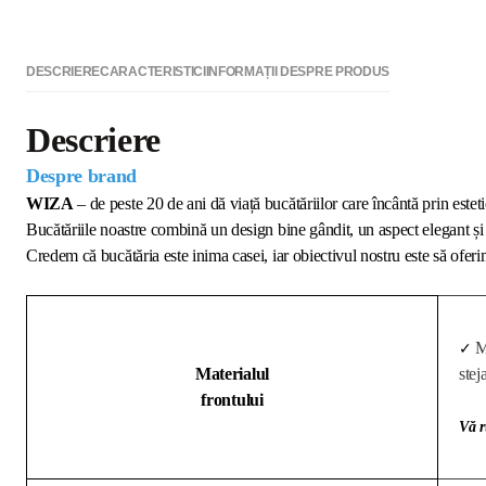
DESCRIERE
CARACTERISTICI
INFORMAȚII DESPRE PRODUS
Descriere
Despre brand
WIZA
– de peste 20 de ani dă viață bucătăriilor care încântă prin esteti
Bucătăriile noastre combină un design bine gândit, un aspect elegant și 
Credem că bucătăria este inima casei, iar obiectivul nostru este să oferim
M
✓
Materialul
stej
frontului
Vă r