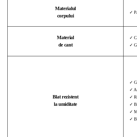
Materialul
✓ PA
corpului
Material
✓ Ca
de cant
✓ Gr
✓ G
✓ Ac
Blat rezistent
✓ Re
la umiditate
✓ Ba
✓ Ma
✓ Bl