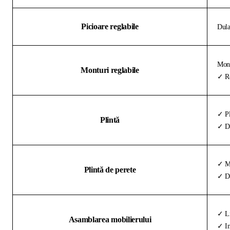
Picioare reglabile
Dula
Mont
Monturi reglabile
✓ Re
✓ Pl
Plintă
✓ De
✓ Ma
Plintă de perete
✓ Di
✓ Li
Asamblarea mobilierului
✓ In