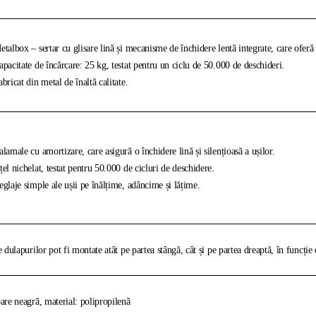
talbox – sertar cu glisare lină și mecanisme de închidere lentă integrate, care oferă î
pacitate de încărcare: 25 kg, testat pentru un ciclu de 50.000 de deschideri.
bricat din metal de înaltă calitate.
lamale cu amortizare, care asigură o închidere lină și silențioasă a ușilor.
el nichelat, testat pentru 50.000 de cicluri de deschidere.
glaje simple ale ușii pe înălțime, adâncime și lățime.
e dulapurilor pot fi montate atât pe partea stângă, cât și pe partea dreaptă, în funcție 
are neagră, material: polipropilenă