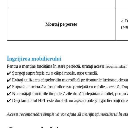
✓ Di
Montaj pe perete
Util
Îngrijirea mobilierului
Pentru a menține bucătăria în stare perfectă, urmați aceste
:
recomandări
✔️
Ștergeți suprafețele cu o cârpă moale, ușor umedă.
✔️
Evitați utilizarea cârpelor din microfibră pe fronturile lucioase, deoar
✔️
Suprafața lucioasă a fronturilor este protejată cu o folie specială. Dup
✔️
Nu curățați fronturile timp de 7 zile după îndepărtarea foliei, pentru 
✔️
Deși laminatul HPL este durabil, nu așezați oale și tigăi fierbinți direc
Aceste recomandări simple vă vor ajuta să mențineți mobilierul în sta