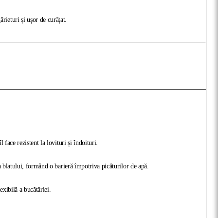
ieturi și ușor de curățat.
face rezistent la lovituri și îndoituri.
a blatului, formând o barieră împotriva picăturilor de apă.
exibilă a bucătăriei.