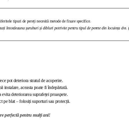
feritele tipuri de pereți necesită metode de fixare specifice.
izați întotdeauna șuruburi și dibluri potrivite pentru tipul de perete din locuința dvs.
ece pot deteriora stratul de acoperire.
ă instalare, aceasta poate fi îndepărtată.
a evita deteriorarea suprafeței proaspete.
t pe blat – folosiți suporturi sau protecții.
re perfectă pentru mulți ani!