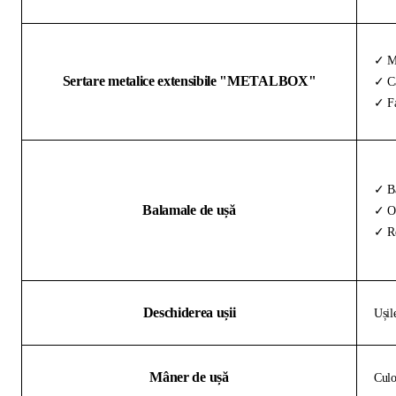
✓ Me
Sertare metalice extensibile "METALBOX"
✓ Ca
✓ Fa
✓ Ba
Balamale de ușă
✓ Oț
✓ Re
Deschiderea ușii
Ușil
Mâner de ușă
Culo