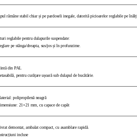
pul rămâne stabil chiar și pe pardoseli inegale, datorită picioarelor reglabile pe înăl
uri reglabile pentru dulapurile suspendate:
glare pe stânga/dreapta, sus/jos și în profunzime.
intă din PAL
tasabilă, pentru curățare ușoară sub dulapul de bucătărie.
terial: polipropilenă neagră
mensiune: 21×21 mm, cu capace de capăt
vrat demontat, ambalat compact, cu asamblare rapidă.
strucțiuni incluse