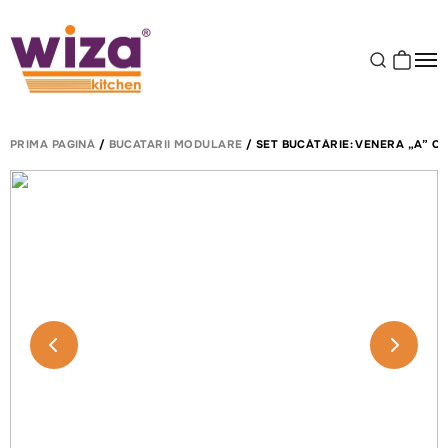
PRIMA PAGINĂ
/
BUCATARII MODULARE
/ SET BUCĂTĂRIE: VENERA „A” C