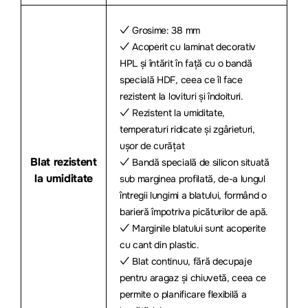
✓ Grosime: 38 mm
✓ Acoperit cu laminat decorativ
HPL și întărit în față cu o bandă
specială HDF, ceea ce îl face
rezistent la lovituri și îndoituri.
✓ Rezistent la umiditate,
temperaturi ridicate și zgârieturi,
ușor de curățat
Blat rezistent
✓ Bandă specială de silicon situată
la umiditate
sub marginea profilată, de-a lungul
întregii lungimi a blatului, formând o
barieră împotriva picăturilor de apă.
✓ Marginile blatului sunt acoperite
cu cant din plastic.
✓ Blat continuu, fără decupaje
pentru aragaz și chiuvetă, ceea ce
permite o planificare flexibilă a