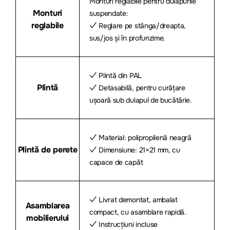
Monturi reglabile pentru dulapurile
Monturi
suspendate:
reglabile
✓ Reglare pe stânga/dreapta,
sus/jos și în profunzime.
✓ Plintă din PAL
Plintă
✓ Detasabilă, pentru curățare
ușoară sub dulapul de bucătărie.
✓ Material: polipropilenă neagră
Plintă de perete
✓ Dimensiune: 21×21 mm, cu
capace de capăt
✓ Livrat demontat, ambalat
Asamblarea
compact, cu asamblare rapidă.
mobilierului
✓ Instrucțiuni incluse