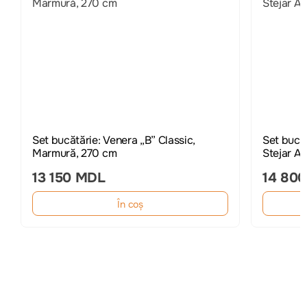
Set bucătărie: Venera „B” Classic,
Set bucă
Marmură, 270 cm
Stejar A
13 150 MDL
14 80
În coș