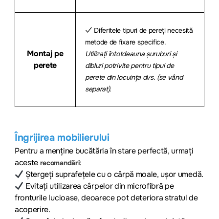
✓ Diferitele tipuri de pereți necesită
metode de fixare specifice.
Montaj pe
Utilizați întotdeauna șuruburi și
perete
dibluri potrivite pentru tipul de
perete din locuința dvs. (se vând
separat).
Îngrijirea mobilierului
Pentru a menține bucătăria în stare perfectă, urmați
aceste
:
recomandări
Ștergeți suprafețele cu o cârpă moale, ușor umedă.
Evitați utilizarea cârpelor din microfibră pe
fronturile lucioase, deoarece pot deteriora stratul de
acoperire.