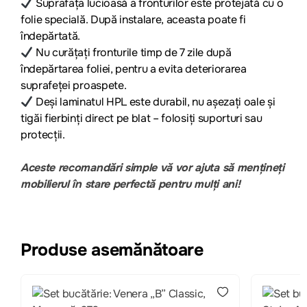
Suprafața lucioasă a fronturilor este protejată cu o
folie specială. După instalare, aceasta poate fi
îndepărtată.
Nu curățați fronturile timp de 7 zile după
îndepărtarea foliei, pentru a evita deteriorarea
suprafeței proaspete.
Deși laminatul HPL este durabil, nu așezați oale și
tigăi fierbinți direct pe blat – folosiți suporturi sau
protecții.
Aceste recomandări simple vă vor ajuta să mențineți
mobilierul în stare perfectă pentru mulți ani!
Produse asemănătoare