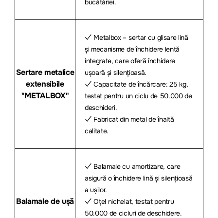
bucătăriei.
✓ Metalbox – sertar cu glisare lină
și mecanisme de închidere lentă
integrate, care oferă închidere
Sertare metalice
ușoară și silențioasă.
extensibile
✓ Capacitate de încărcare: 25 kg,
"METALBOX"
testat pentru un ciclu de 50.000 de
deschideri.
✓ Fabricat din metal de înaltă
calitate.
✓ Balamale cu amortizare, care
asigură o închidere lină și silențioasă
a ușilor.
Balamale de ușă
✓ Oțel nichelat, testat pentru
50.000 de cicluri de deschidere.