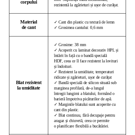
corpului
rezistentă la zgârieturi și ușor de curățat.
Material
✓ Cant din plastic cu textură de lemn
de cant
✓ Grosimea cantului: 0,6 mm
✓ Grosime: 38 mm
✓ Acoperit cu laminat decorativ HPL și
întărit în față cu o bandă specială
HDF, ceea ce îl face rezistent la lovituri
și îndoituri.
✓ Rezistent la umiditate, temperaturi
ridicate și zgârieturi, ușor de curățat
Blat rezistent
✓ Bandă specială de silicon situată sub
la umiditate
marginea profilată, de-a lungul
întregii lungimi a blatului, formând o
barieră împotriva picăturilor de apă.
✓ Marginile blatului sunt acoperite cu
cant din plastic.
✓ Blat continuu, fără decupaje pentru
aragaz și chiuvetă, ceea ce permite
o planificare flexibilă a bucătăriei.