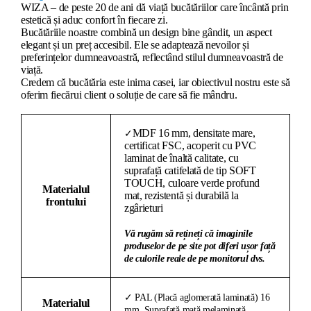
WIZA – de peste 20 de ani dă viață bucătăriilor care încântă prin
estetică și aduc confort în fiecare zi.
Bucătăriile noastre combină un design bine gândit, un aspect
elegant și un preț accesibil. Ele se adaptează nevoilor și
preferințelor dumneavoastră, reflectând stilul dumneavoastră de
viață.
Credem că bucătăria este inima casei, iar obiectivul nostru este să
oferim fiecărui client o soluție de care să fie mândru.
MDF 16 mm, densitate mare,
✓
certificat FSC, acoperit cu PVC
laminat de înaltă calitate, cu
suprafață catifelată de tip SOFT
TOUCH, culoare verde profund
Materialul
mat, rezistentă și durabilă la
frontului
zgârieturi
Vă rugăm să rețineți că imaginile
produselor de pe site pot diferi ușor față
de culorile reale de pe monitorul dvs.
✓ PAL (Placă aglomerată laminată) 16
Materialul
mm. Suprafață mată melaminată,