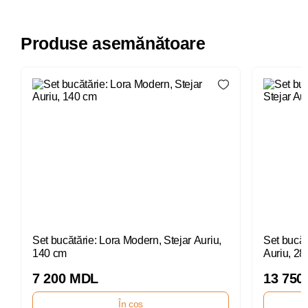
Produse asemănătoare
Set bucătărie: Lora Modern, Stejar Auriu,
Set bucătă
140 cm
Auriu, 28
7 200 MDL
13 750
În coș