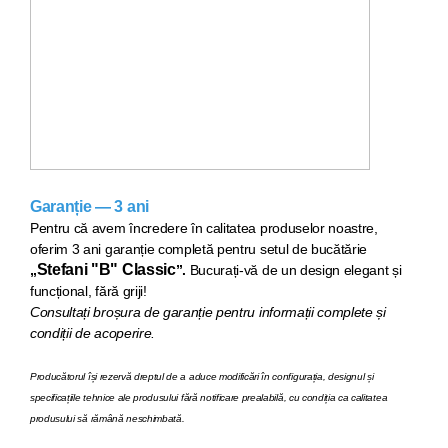
Garanție — 3 ani
Pentru că avem încredere în calitatea produselor noastre,
oferim 3 ani garanție completă pentru setul de bucăt
ărie
Stefani "B" Classic
„
”.
Bucurați-vă de un design elegant și
funcțional, fără griji!
Consultați broșura de garanție pentru informații complete și
condiții de acoperire.
Producătorul își rezervă dreptul de a aduce modificări în configurația, designul și
specificațiile tehnice ale produsului fără notificare prealabilă, cu condiția ca calitatea
produsului să rămână neschimbată.