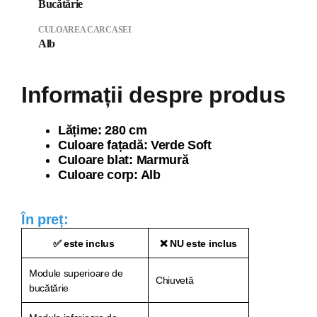
Bucătărie
CULOAREA CARCASEI
Alb
Informații despre produs
Lăți
me: 280 cm
Culoare fațadă: Verde Soft
Culoare blat: Marmură
Culoare corp: Alb
În preț:
✅ este inclus
❌ NU este inclus
Module superioare de
Chiuvetă
bucătărie