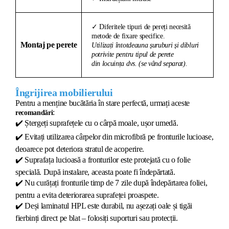
✓ Diferitele tipuri de pereți necesită
metode de fixare specifice.
Montaj pe perete
Utilizați întotdeauna șuruburi și dibluri
potrivite pentru tipul de perete
din locuința dvs. (se vând separat).
Îngrijirea mobilierului
Pentru a menține bucătăria în stare perfectă, urmați aceste
:
recomandări
✔️
Ștergeți suprafețele cu o cârpă moale, ușor umedă.
✔️
Evitați utilizarea cârpelor din microfibră pe fronturile lucioase,
deoarece pot deteriora stratul de acoperire.
✔️
Suprafața lucioasă a fronturilor este protejată cu o folie
specială. După instalare, aceasta poate fi îndepărtată.
✔️
Nu curățați fronturile timp de 7 zile după îndepărtarea foliei,
pentru a evita deteriorarea suprafeței proaspete.
✔️
Deși laminatul HPL este durabil, nu așezați oale și tigăi
fierbinți direct pe blat – folosiți suporturi sau protecții.