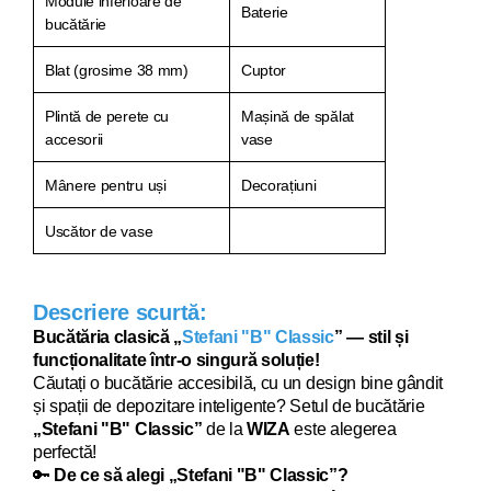
Module inferioare de
Baterie
bucătărie
Blat (grosime 38 mm)
Cuptor
Plintă de perete cu
Mașină de spălat
accesorii
vase
Mânere pentru uși
Decorațiuni
Uscător de vase
Descriere scurtă:
Bucătăria clasică „
Stefani "B" Classic
” — stil și
funcționalitate într-o singură soluție!
Căutați o bucătărie acce
sibilă, cu un design bine gândit
și spații de depozitare inteligente? Setul de bucătărie
„
Stefani "B" Classic
”
de la
WIZA
este alegerea
perfectă!
🔑
De ce să alegi „
Stefani "B" Classic
”?