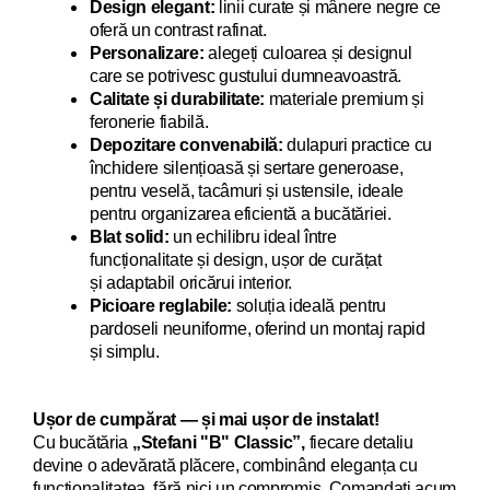
Design elegant:
linii curate și mânere negre ce
oferă un contrast rafinat.
Personalizare:
alegeți culoarea și designul
care se potrivesc gustului dumneavoastră.
Calitate și durabilitate:
materiale premium și
feronerie fiabilă.
Depozitare convenabilă:
dulapuri practice cu
închidere silențioasă și sertare generoase,
pentru veselă, tacâmuri și ustensile, ideale
pentru organizarea eficientă a bucătăriei.
Blat solid:
un echilibru ideal între
funcționalitate și design, ușor de curățat
și adaptabil oricărui interior.
Picioare reglabile:
soluția ideală pentru
pardoseli neuniforme, oferind un montaj rapid
și simplu.
Ușor de cumpărat — și mai ușor de instalat!
Cu bucăt
ăria
„Stefani "B" Classic”,
fiecare detaliu
devi
ne o adevărată plăcere, combinând eleganța cu
funcționalitatea, fără nici un compromis. Comandați acum