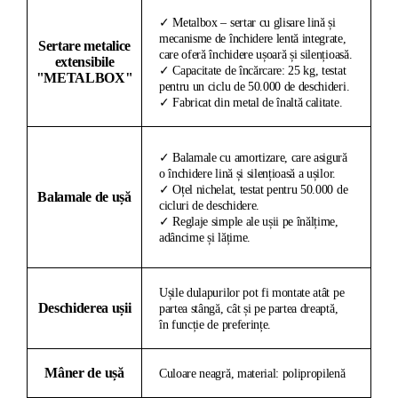
✓ Metalbox – sertar cu glisare lină și
mecanisme de închidere lentă integrate,
Sertare metalice
care oferă închidere ușoară și silențioasă.
extensibile
✓ Capacitate de încărcare: 25 kg, testat
"METALBOX"
pentru un ciclu de 50.000 de deschideri.
✓ Fabricat din metal de înaltă calitate.
✓ Balamale cu amortizare, care asigură
o închidere lină și silențioasă a ușilor.
✓ Oțel nichelat, testat pentru 50.000 de
Balamale de ușă
cicluri de deschidere.
✓ Reglaje simple ale ușii pe înălțime,
adâncime și lățime.
Ușile dulapurilor pot fi montate atât pe
Deschiderea ușii
partea stângă, cât și pe partea dreaptă,
în funcție de preferințe.
Mâner de ușă
Culoare neagră, material: polipropilenă