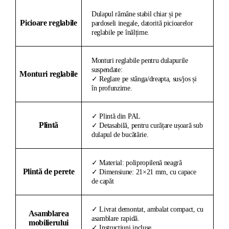
Dulapul rămâne stabil chiar și pe
Picioare reglabile
pardoseli inegale, datorită picioarelor
reglabile pe înălțime.
Monturi reglabile pentru dulapurile
suspendate:
Monturi reglabile
✓ Reglare pe stânga/dreapta, sus/jos și
în profunzime.
✓ Plintă din PAL
Plintă
✓ Detasabilă, pentru curățare ușoară sub
dulapul de bucătărie.
✓ Material: polipropilenă neagră
Plintă de perete
✓ Dimensiune: 21×21 mm, cu capace
de capăt
✓ Livrat demontat, ambalat compact, cu
Asamblarea
asamblare rapidă.
mobilierului
✓ Instrucțiuni incluse