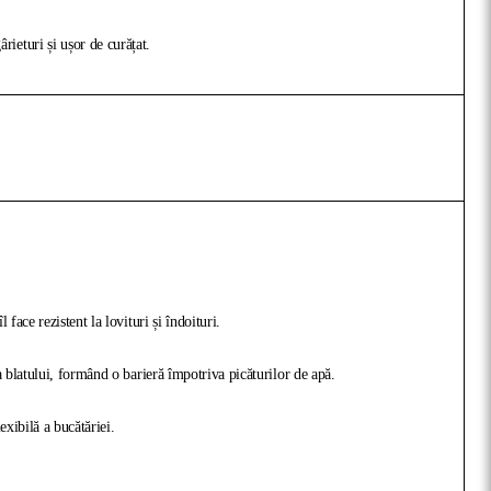
ieturi și ușor de curățat.
face rezistent la lovituri și îndoituri.
a blatului, formând o barieră împotriva picăturilor de apă.
exibilă a bucătăriei.