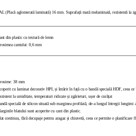
L (Placă aglomerată laminată) 16 mm. Suprafață mată melaminată, rezistentă la zgâr
nt din plastic cu textură de lemn
osimea cantului: 0,6 mm
rosime: 38 mm
operit cu laminat decorativ HPL și întărit în față cu o bandă specială HDF, ceea ce îl 
zistent la umiditate, temperaturi ridicate și zgârieturi, ușor de curățat
ndă specială de silicon situată sub marginea profilată, de-a lungul întregii lungimi 
rginile blatului sunt acoperite cu cant din plastic.
at continuu, fără decupaje pentru aragaz și chiuvetă, ceea ce permite o planificare fl