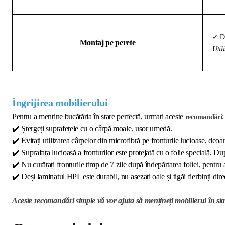
✓ Di
Montaj pe perete
Util
Îngrijirea mobilierului
Pentru a menține bucătăria în stare perfectă, urmați aceste
:
recomandări
✔️
Ștergeți suprafețele cu o cârpă moale, ușor umedă.
✔️
Evitați utilizarea cârpelor din microfibră pe fronturile lucioase, deoar
✔️
Suprafața lucioasă a fronturilor este protejată cu o folie specială. Dup
✔️
Nu curățați fronturile timp de 7 zile după îndepărtarea foliei, pentru 
✔️
Deși laminatul HPL este durabil, nu așezați oale și tigăi fierbinți direc
Aceste recomandări simple vă vor ajuta să mențineți mobilierul în sta