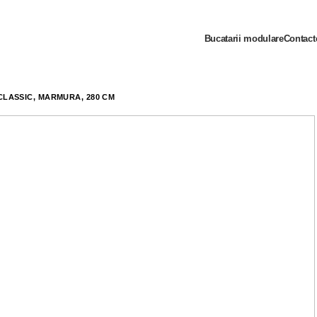
Bucatarii modulare
Contact
 CLASSIC, MARMURĂ, 280 CM