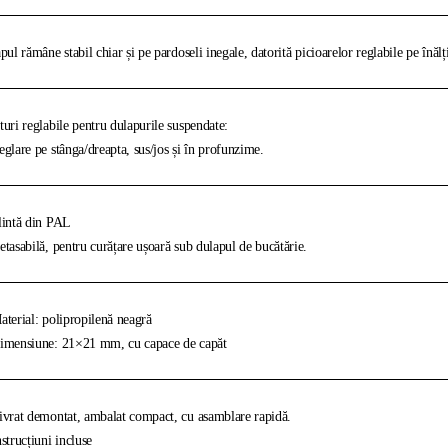
pul rămâne stabil chiar și pe pardoseli inegale, datorită picioarelor reglabile pe înăl
uri reglabile pentru dulapurile suspendate:
glare pe stânga/dreapta, sus/jos și în profunzime.
intă din PAL
tasabilă, pentru curățare ușoară sub dulapul de bucătărie.
terial: polipropilenă neagră
mensiune: 21×21 mm, cu capace de capăt
vrat demontat, ambalat compact, cu asamblare rapidă.
strucțiuni incluse