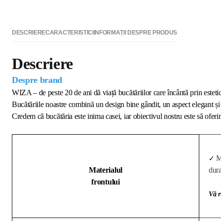
DESCRIERE
CARACTERISTICI
INFORMAȚII DESPRE PRODUS
Descriere
Despre brand
WIZA – de peste 20 de ani dă viață bucătăriilor care încântă prin estetică
Bucătăriile noastre combină un design bine gândit, un aspect elegant și 
Credem că bucătăria este inima casei, iar obiectivul nostru este să oferim
M
✓
Materialul
dura
frontului
Vă r