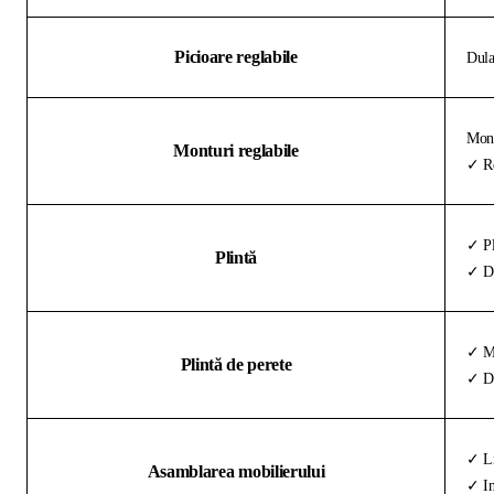
Picioare reglabile
Dula
Mont
Monturi reglabile
✓ Re
✓ Pl
Plintă
✓ De
✓ Ma
Plintă de perete
✓ Di
✓ Li
Asamblarea mobilierului
✓ In