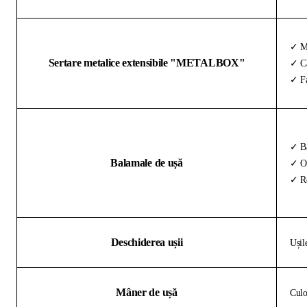
✓ Me
Sertare metalice extensibile "METALBOX"
✓ Ca
✓ Fa
✓ Ba
Balamale de ușă
✓ Oț
✓ Re
Deschiderea ușii
Ușil
Mâner de ușă
Culo