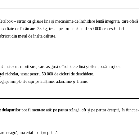
talbox – sertar cu glisare lină și mecanisme de închidere lentă integrate, care oferă î
pacitate de încărcare: 25 kg, testat pentru un ciclu de 50.000 de deschideri.
bricat din metal de înaltă calitate.
lamale cu amortizare, care asigură o închidere lină și silențioasă a ușilor.
el nichelat, testat pentru 50.000 de cicluri de deschidere.
glaje simple ale ușii pe înălțime, adâncime și lățime.
e dulapurilor pot fi montate atât pe partea stângă, cât și pe partea dreaptă, în funcție 
are neagră, material: polipropilenă