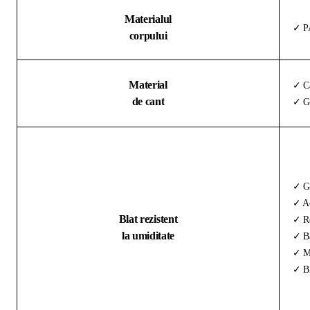
Materialul
✓ PA
corpului
Material
✓ Ca
de cant
✓ Gr
✓ G
✓ Ac
Blat rezistent
✓ Re
la umiditate
✓ Ba
✓ Ma
✓ Bl