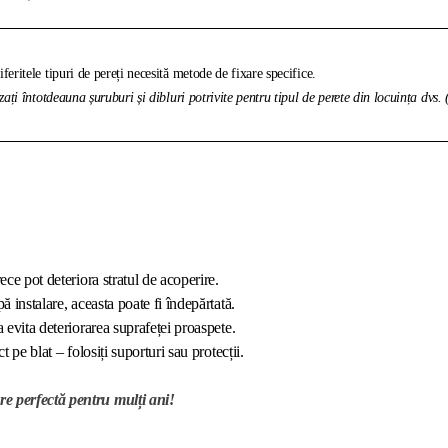
feritele tipuri de pereți necesită metode de fixare specifice.
izați întotdeauna șuruburi și dibluri potrivite pentru tipul de perete din locuința dvs.
ece pot deteriora stratul de acoperire.
ă instalare, aceasta poate fi îndepărtată.
a evita deteriorarea suprafeței proaspete.
t pe blat – folosiți suporturi sau protecții.
re perfectă pentru mulți ani!