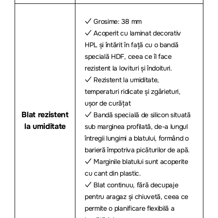
✓ Grosime: 38 mm
✓ Acoperit cu laminat decorativ
HPL și întărit în față cu o bandă
specială HDF, ceea ce îl face
rezistent la lovituri și îndoituri.
✓ Rezistent la umiditate,
temperaturi ridicate și zgârieturi,
ușor de curățat
Blat rezistent
✓ Bandă specială de silicon situată
la umiditate
sub marginea profilată, de-a lungul
întregii lungimi a blatului, formând o
barieră împotriva picăturilor de apă.
✓ Marginile blatului sunt acoperite
cu cant din plastic.
✓ Blat continuu, fără decupaje
pentru aragaz și chiuvetă, ceea ce
permite o planificare flexibilă a