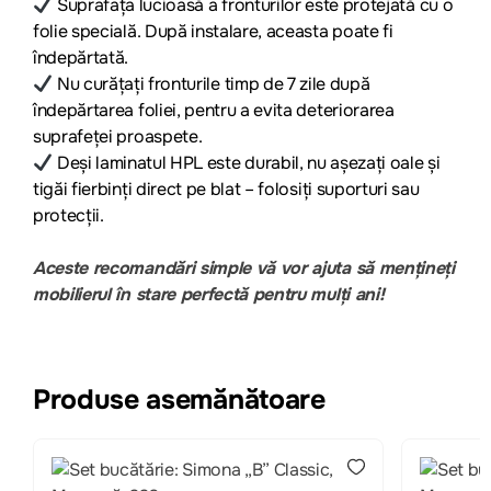
Suprafața lucioasă a fronturilor este protejată cu o
folie specială. După instalare, aceasta poate fi
îndepărtată.
Nu curățați fronturile timp de 7 zile după
îndepărtarea foliei, pentru a evita deteriorarea
suprafeței proaspete.
Deși laminatul HPL este durabil, nu așezați oale și
tigăi fierbinți direct pe blat – folosiți suporturi sau
protecții.
Aceste recomandări simple vă vor ajuta să mențineți
mobilierul în stare perfectă pentru mulți ani!
Produse asemănătoare