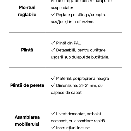
Monturi reglabile pentru dulapurile
Monturi
suspendate:
reglabile
✓ Reglare pe stânga/dreapta,
sus/jos și în profunzime.
✓ Plintă din PAL
Plintă
✓ Detasabilă, pentru curățare
ușoară sub dulapul de bucătărie.
✓ Material: polipropilenă neagră
Plintă de perete
✓ Dimensiune: 21×21 mm, cu
capace de capăt
✓ Livrat demontat, ambalat
Asamblarea
compact, cu asamblare rapidă.
mobilierului
✓ Instrucțiuni incluse