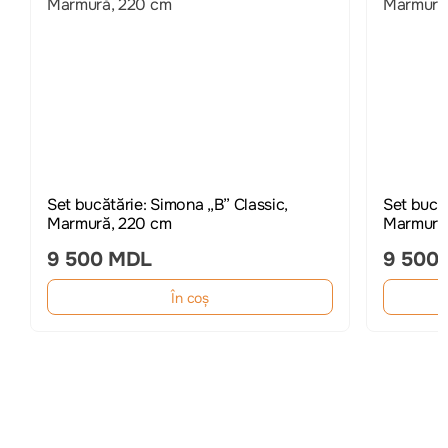
Set bucătărie: Simona „B” Classic,
Set bucăt
Marmură, 220 cm
Marmură
9 500 MDL
9 500
În coș