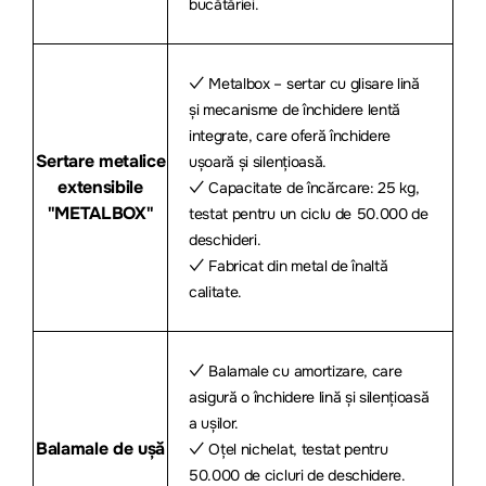
bucătăriei.
✓ Metalbox – sertar cu glisare lină
și mecanisme de închidere lentă
integrate, care oferă închidere
Sertare metalice
ușoară și silențioasă.
extensibile
✓ Capacitate de încărcare: 25 kg,
"METALBOX"
testat pentru un ciclu de 50.000 de
deschideri.
✓ Fabricat din metal de înaltă
calitate.
✓ Balamale cu amortizare, care
asigură o închidere lină și silențioasă
a ușilor.
Balamale de ușă
✓ Oțel nichelat, testat pentru
50.000 de cicluri de deschidere.