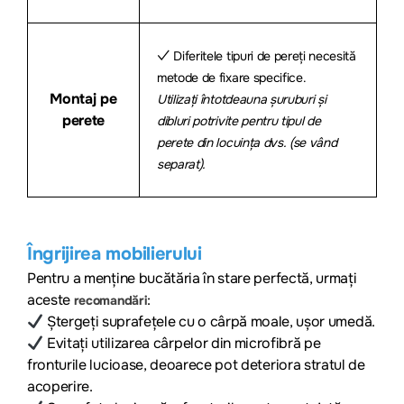
✓ Diferitele tipuri de pereți necesită
metode de fixare specifice.
Montaj pe
Utilizați întotdeauna șuruburi și
perete
dibluri potrivite pentru tipul de
perete din locuința dvs. (se vând
separat).
Îngrijirea mobilierului
Pentru a menține bucătăria în stare perfectă, urmați
aceste
:
recomandări
Ștergeți suprafețele cu o cârpă moale, ușor umedă.
Evitați utilizarea cârpelor din microfibră pe
fronturile lucioase, deoarece pot deteriora stratul de
acoperire.