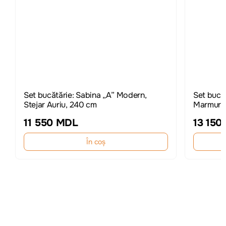
Set bucătărie: Sabina „A” Modern,
Set bucăt
Stejar Auriu, 240 cm
Marmură
11 550 MDL
13 150
În coș