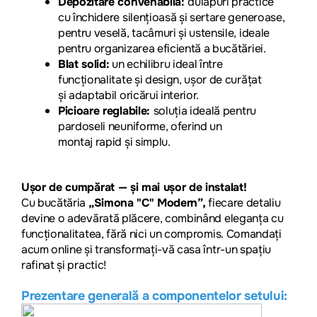
Depozitare convenabilă:
dulapuri practice
cu închidere silențioasă și sertare generoase,
pentru veselă, tacâmuri și ustensile, ideale
pentru organizarea eficientă a bucătăriei.
Blat solid:
un echilibru ideal între
funcționalitate și design, ușor de curățat
și adaptabil oricărui interior.
Picioare reglabile:
soluția ideală pentru
pardoseli neuniforme, oferind un
montaj rapid și simplu.
Ușor de cumpărat — și mai ușor de instalat!
Cu bucăt
ăria
„Simona "C" Modern”,
fiecare detaliu
devi
ne o adevărată plăcere, combinând eleganța cu
funcționalitatea, fără nici un compromis. Comandați
acum online și transformați-vă casa într-un spațiu
rafinat și practic!
Prezentare generală a componentelor setului: