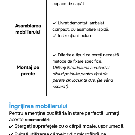
capace de capăt
✓ Livrat demontat, ambalat
Asamblarea
compact, cu asamblare rapidă.
mobilierului
✓ Instrucțiuni incluse
✓ Diferitele tipuri de pereți necesită
metode de fixare specifice.
Montaj pe
Utilizați întotdeauna șuruburi și
perete
dibluri potrivite pentru tipul de
perete din locuința dvs. (se vând
separat).
Îngrijirea mobilierului
Pentru a menține bucătăria în stare perfectă, urmați
aceste
:
recomandări
✔️
Ștergeți suprafețele cu o cârpă moale, ușor umedă.
✔️
Evitați utilizarea cârpelor din microfibră pe