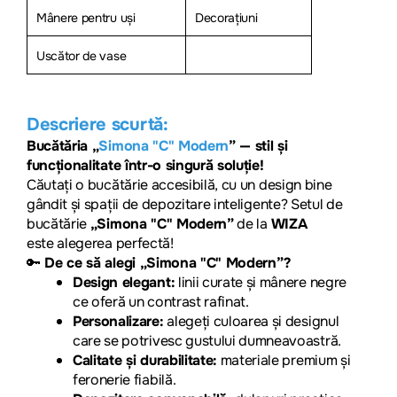
Mânere pentru uși
Decorațiuni
Uscător de vase
Descriere scurtă:
Bucătăria „
Simona "C" Modern
” — stil și
funcționalitate într-o singură soluție!
Căutați o bucătărie acce
sibilă, cu un design bine
gândit și spații de depozitare inteligente? Setul de
bucătărie
„Simona "C"
Modern
”
de la
WIZA
este alegerea perfectă!
🔑
De ce să alegi „Simona "C"
Modern
”?
Design elegant:
linii curate și mânere negre
ce oferă un contrast rafinat.
Personalizare:
alegeți culoarea și designul
care se potrivesc gustului dumneavoastră.
Calitate și durabilitate:
materiale premium și
feronerie fiabilă.