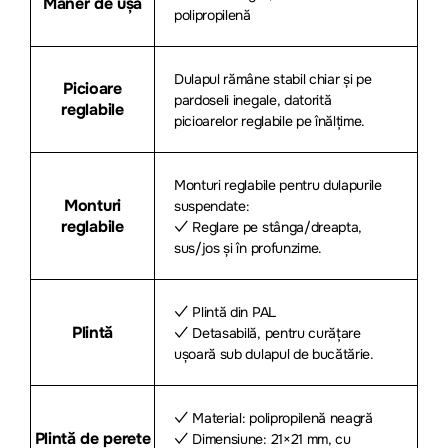
Mâner de ușă
polipropilenă
Dulapul rămâne stabil chiar și pe
Picioare
pardoseli inegale, datorită
reglabile
picioarelor reglabile pe înălțime.
Monturi reglabile pentru dulapurile
Monturi
suspendate:
reglabile
✓ Reglare pe stânga/dreapta,
sus/jos și în profunzime.
✓ Plintă din PAL
Plintă
✓ Detasabilă, pentru curățare
ușoară sub dulapul de bucătărie.
✓ Material: polipropilenă neagră
Plintă de perete
✓ Dimensiune: 21×21 mm, cu