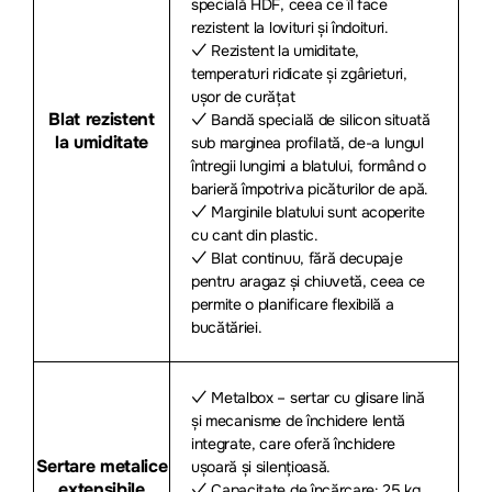
specială HDF, ceea ce îl face
rezistent la lovituri și îndoituri.
✓ Rezistent la umiditate,
temperaturi ridicate și zgârieturi,
ușor de curățat
Blat rezistent
✓ Bandă specială de silicon situată
la umiditate
sub marginea profilată, de-a lungul
întregii lungimi a blatului, formând o
barieră împotriva picăturilor de apă.
✓ Marginile blatului sunt acoperite
cu cant din plastic.
✓ Blat continuu, fără decupaje
pentru aragaz și chiuvetă, ceea ce
permite o planificare flexibilă a
bucătăriei.
✓ Metalbox – sertar cu glisare lină
și mecanisme de închidere lentă
integrate, care oferă închidere
Sertare metalice
ușoară și silențioasă.
extensibile
✓ Capacitate de încărcare: 25 kg,