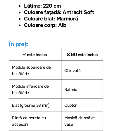
Lăți
me: 220 cm
Culoare fațadă: Antracit Soft
Culoare blat: Marmură
Culoare corp: Alb
În preț:
✅ este inclus
❌ NU este inclus
Module superioare de
Chiuvetă
bucătărie
Module inferioare de
Baterie
bucătărie
Blat (grosime 38 mm)
Cuptor
Plintă de perete cu
Mașină de spălat
accesorii
vase