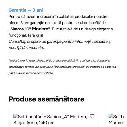
Garanție — 3 ani
Pentru că avem încredere în calitatea produselor noastre,
oferim 3 ani garanție completă pentru setul de bucăt
ărie
Modern
„Simona "C"
”.
Bucurați-vă de un design elegant și
funcțional, fără griji!
Consultați broșura de garanție pentru informații complete și
condiții de acoperire.
Producătorul își rezervă dreptul de a aduce modificări în configurația, designul și
specificațiile tehnice ale produsului fără notificare prealabilă, cu condiția ca calitatea
produsului să rămână neschimbată.
Produse asemănătoare