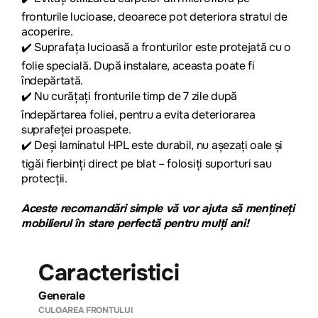
fronturile lucioase, deoarece pot deteriora stratul de
acoperire.
✔️
Suprafața lucioasă a fronturilor este protejată cu o
folie specială. După instalare, aceasta poate fi
îndepărtată.
✔️
Nu curățați fronturile timp de 7 zile după
îndepărtarea foliei, pentru a evita deteriorarea
suprafeței proaspete.
✔️
Deși laminatul HPL este durabil, nu așezați oale și
tigăi fierbinți direct pe blat – folosiți suporturi sau
protecții.
Aceste recomandări simple vă vor ajuta să mențineți
mobilierul în stare perfectă pentru mulți ani!
Caracteristici
Generale
CULOAREA FRONTULUI