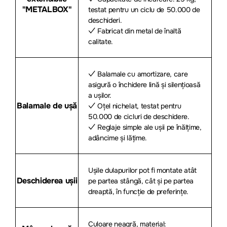
"METALBOX"
testat pentru un ciclu de 50.000 de
deschideri.
✓ Fabricat din metal de înaltă
calitate.
✓ Balamale cu amortizare, care
asigură o închidere lină și silențioasă
a ușilor.
Balamale de ușă
✓ Oțel nichelat, testat pentru
50.000 de cicluri de deschidere.
✓ Reglaje simple ale ușii pe înălțime,
adâncime și lățime.
Ușile dulapurilor pot fi montate atât
Deschiderea ușii
pe partea stângă, cât și pe partea
dreaptă, în funcție de preferințe.
Culoare neagră, material: