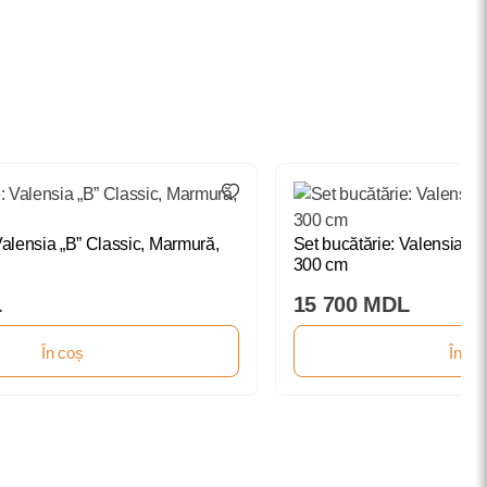
Valensia „B” Classic, Marmură,
Set bucătărie: Valensia „
300 cm
L
15 700 MDL
În coș
În co