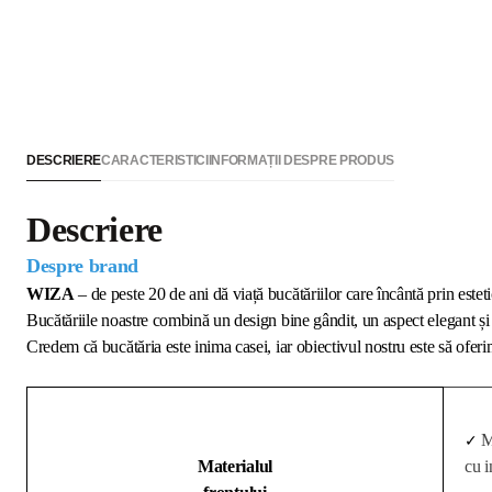
DESCRIERE
CARACTERISTICI
INFORMAȚII DESPRE PRODUS
Descriere
Despre brand
WIZA
– de peste 20 de ani dă viață bucătăriilor care încântă prin esteti
Bucătăriile noastre combină un design bine gândit, un aspect elegant și 
Credem că bucătăria este inima casei, iar obiectivul nostru este să oferim
M
✓
Materialul
cu i