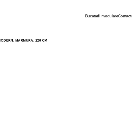
Bucatarii modulare
Contact
 MODERN, MARMURĂ, 220 CM