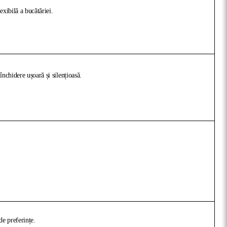
exibilă a bucătăriei.
nchidere ușoară și silențioasă.
de preferințe.