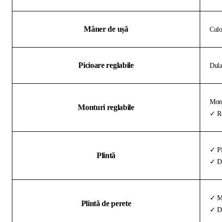
Mâner de ușă
Culo
Picioare reglabile
Dula
Mont
Monturi reglabile
✓ Re
✓ Pl
Plintă
✓ De
✓ Ma
Plintă de perete
✓ Di