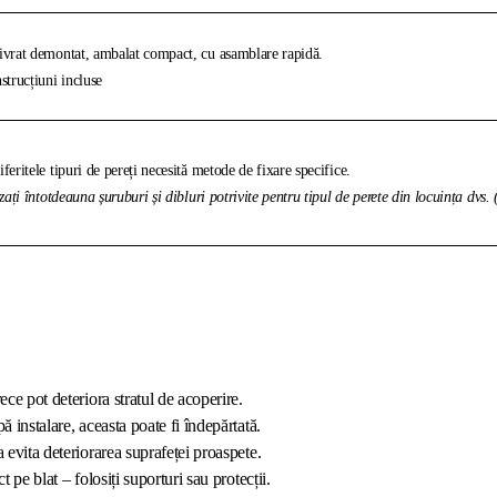
vrat demontat, ambalat compact, cu asamblare rapidă.
strucțiuni incluse
feritele tipuri de pereți necesită metode de fixare specifice.
izați întotdeauna șuruburi și dibluri potrivite pentru tipul de perete din locuința dvs.
ece pot deteriora stratul de acoperire.
ă instalare, aceasta poate fi îndepărtată.
a evita deteriorarea suprafeței proaspete.
t pe blat – folosiți suporturi sau protecții.