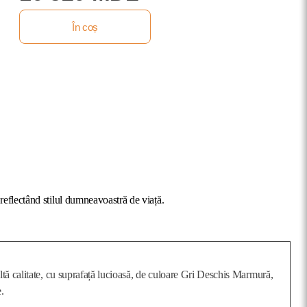
În coș
reflectând stilul dumneavoastră de viață.
ă calitate, cu suprafață lucioasă, de culoare Gri Deschis Marmură,
e.