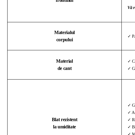
frontului
Vă r
Materialul
✓ PA
corpului
Material
✓ Ca
de cant
✓ Gr
✓ G
✓ Ac
Blat rezistent
✓ Re
la umiditate
✓ Ba
✓ Ma