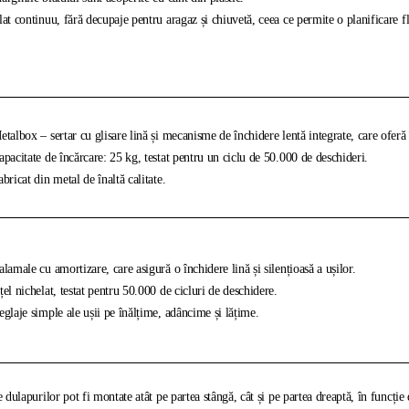
at continuu, fără decupaje pentru aragaz și chiuvetă, ceea ce permite o planificare fl
talbox – sertar cu glisare lină și mecanisme de închidere lentă integrate, care oferă î
pacitate de încărcare: 25 kg, testat pentru un ciclu de 50.000 de deschideri.
bricat din metal de înaltă calitate.
lamale cu amortizare, care asigură o închidere lină și silențioasă a ușilor.
el nichelat, testat pentru 50.000 de cicluri de deschidere.
glaje simple ale ușii pe înălțime, adâncime și lățime.
e dulapurilor pot fi montate atât pe partea stângă, cât și pe partea dreaptă, în funcție 