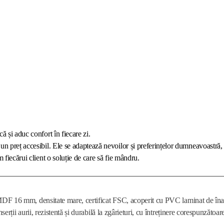
că și aduc confort în fiecare zi.
un preț accesibil. Ele se adaptează nevoilor și preferințelor dumneavoastră, 
 fiecărui client o soluție de care să fie mândru.
DF 16 mm, densitate mare, certificat FSC, acoperit cu PVC laminat de înalt
nserții aurii, rezistentă și durabilă la zgârieturi, cu întreținere corespunzătoar