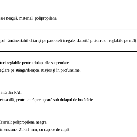
are neagră, material: polipropilenă
pul rămâne stabil chiar și pe pardoseli inegale, datorită picioarelor reglabile pe înăl
uri reglabile pentru dulapurile suspendate:
glare pe stânga/dreapta, sus/jos și în profunzime.
intă din PAL
tasabilă, pentru curățare ușoară sub dulapul de bucătărie.
terial: polipropilenă neagră
mensiune: 21×21 mm, cu capace de capăt