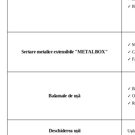
✓ Bl
✓ Me
Sertare metalice extensibile "METALBOX"
✓ Ca
✓ Fa
✓ Ba
Balamale de ușă
✓ Oț
✓ Re
Deschiderea ușii
Ușil