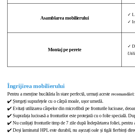
✓ Li
Asamblarea mobilierului
✓ In
✓ Di
Montaj pe perete
Util
Îngrijirea mobilierului
Pentru a menține bucătăria în stare perfectă, urmați aceste
:
recomandări
✔️
Ștergeți suprafețele cu o cârpă moale, ușor umedă.
✔️
Evitați utilizarea cârpelor din microfibră pe fronturile lucioase, deoar
✔️
Suprafața lucioasă a fronturilor este protejată cu o folie specială. Dup
✔️
Nu curățați fronturile timp de 7 zile după îndepărtarea foliei, pentru 
✔️
Deși laminatul HPL este durabil, nu așezați oale și tigăi fierbinți direc