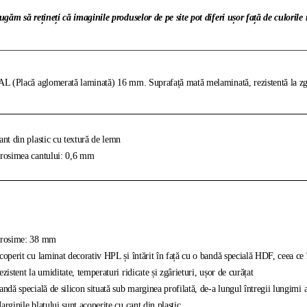
ugăm să rețineți că imaginile produselor de pe site pot diferi ușor față de culorile
L (Placă aglomerată laminată) 16 mm. Suprafață mată melaminată, rezistentă la zgâr
nt din plastic cu textură de lemn
osimea cantului: 0,6 mm
rosime: 38 mm
operit cu laminat decorativ HPL și întărit în față cu o bandă specială HDF, ceea ce îl 
zistent la umiditate, temperaturi ridicate și zgârieturi, ușor de curățat
ndă specială de silicon situată sub marginea profilată, de-a lungul întregii lungimi 
rginile blatului sunt acoperite cu cant din plastic.