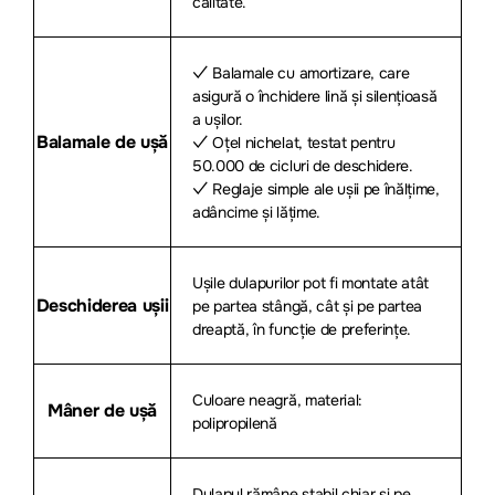
calitate.
✓ Balamale cu amortizare, care
asigură o închidere lină și silențioasă
a ușilor.
Balamale de ușă
✓ Oțel nichelat, testat pentru
50.000 de cicluri de deschidere.
✓ Reglaje simple ale ușii pe înălțime,
adâncime și lățime.
Ușile dulapurilor pot fi montate atât
Deschiderea ușii
pe partea stângă, cât și pe partea
dreaptă, în funcție de preferințe.
Culoare neagră, material:
Mâner de ușă
polipropilenă
Dulapul rămâne stabil chiar și pe