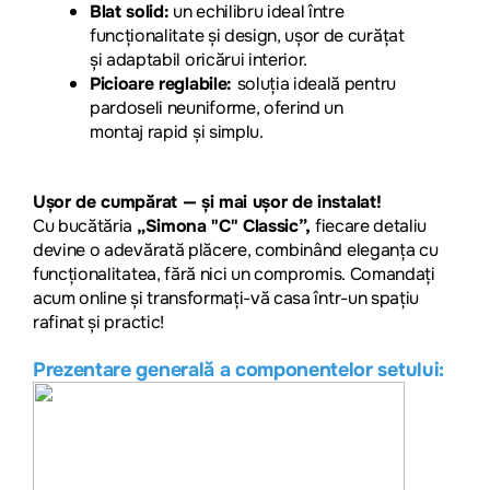
Blat solid:
un echilibru ideal între
funcționalitate și design, ușor de curățat
și adaptabil oricărui interior.
Picioare reglabile:
soluția ideală pentru
pardoseli neuniforme, oferind un
montaj rapid și simplu.
Ușor de cumpărat — și mai ușor de instalat!
Cu bucăt
ăria
„Simona "C" Classic”,
fiecare detaliu
devi
ne o adevărată plăcere, combinând eleganța cu
funcționalitatea, fără nici un compromis. Comandați
acum online și transformați-vă casa într-un spațiu
rafinat și practic!
Prezentare generală a componentelor setului: