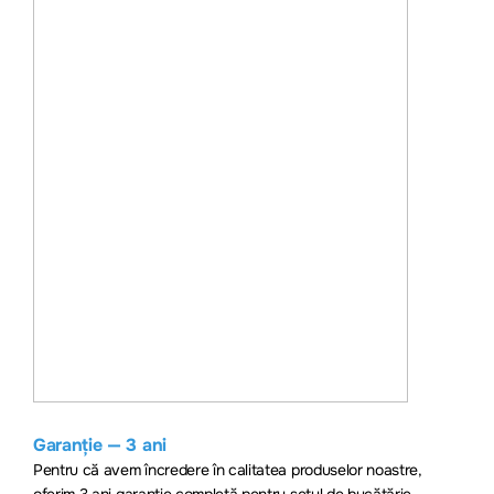
Garanție — 3 ani
Pentru că avem încredere în calitatea produselor noastre,
oferim 3 ani garanție completă pentru setul de bucăt
ărie