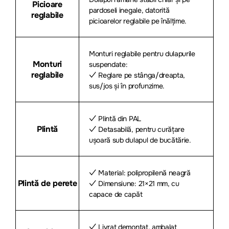
Picioare
pardoseli inegale, datorită
reglabile
picioarelor reglabile pe înălțime.
Monturi reglabile pentru dulapurile
Monturi
suspendate:
reglabile
✓ Reglare pe stânga/dreapta,
sus/jos și în profunzime.
✓ Plintă din PAL
Plintă
✓ Detasabilă, pentru curățare
ușoară sub dulapul de bucătărie.
✓ Material: polipropilenă neagră
Plintă de perete
✓ Dimensiune: 21×21 mm, cu
capace de capăt
✓ Livrat demontat, ambalat