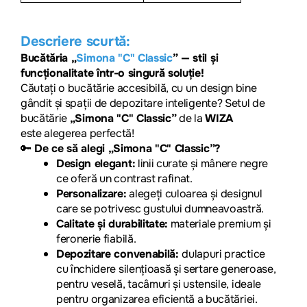
Descriere scurtă:
Bucătăria „
Simona "C" Classic
” — stil și
funcționalitate într-o singură soluție!
Căutați o bucătărie acce
sibilă, cu un design bine
gândit și spații de depozitare inteligente? Setul de
bucătărie
„Simona "C"
Classic
”
de la
WIZA
este alegerea perfectă!
🔑
De ce să alegi „Simona "C"
Classic
”?
Design elegant:
linii curate și mânere negre
ce oferă un contrast rafinat.
Personalizare:
alegeți culoarea și designul
care se potrivesc gustului dumneavoastră.
Calitate și durabilitate:
materiale premium și
feronerie fiabilă.
Depozitare convenabilă:
dulapuri practice
cu închidere silențioasă și sertare generoase,
pentru veselă, tacâmuri și ustensile, ideale
pentru organizarea eficientă a bucătăriei.