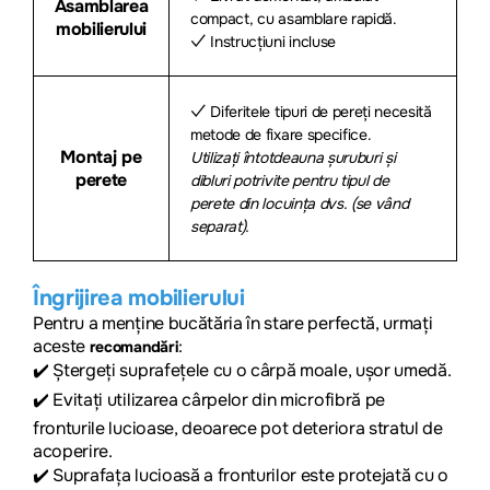
Asamblarea
compact, cu asamblare rapidă.
mobilierului
✓ Instrucțiuni incluse
✓ Diferitele tipuri de pereți necesită
metode de fixare specifice.
Montaj pe
Utilizați întotdeauna șuruburi și
perete
dibluri potrivite pentru tipul de
perete din locuința dvs. (se vând
separat).
Îngrijirea mobilierului
Pentru a menține bucătăria în stare perfectă, urmați
aceste
:
recomandări
✔️
Ștergeți suprafețele cu o cârpă moale, ușor umedă.
✔️
Evitați utilizarea cârpelor din microfibră pe
fronturile lucioase, deoarece pot deteriora stratul de
acoperire.
✔️
Suprafața lucioasă a fronturilor este protejată cu o