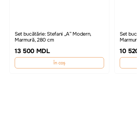
Set bucătărie: Stefani „A” Modern,
Set bucă
Marmură, 280 cm
Marmură
13 500 MDL
10 52
În coș