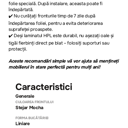
folie specială. După instalare, aceasta poate fi
îndepărtată.
✔️
Nu curățați fronturile timp de 7 zile după
îndepărtarea foliei, pentru a evita deteriorarea
suprafeței proaspete.
✔️
Deși laminatul HPL este durabil, nu așezați oale și
tigăi fierbinți direct pe blat – folosiți suporturi sau
protecții.
Aceste recomandări simple vă vor ajuta să mențineți
mobilierul în stare perfectă pentru mulți ani!
Caracteristici
Generale
CULOAREA FRONTULUI
Stejar Mocha
FORMA BUCĂTĂRIEI
Liniare