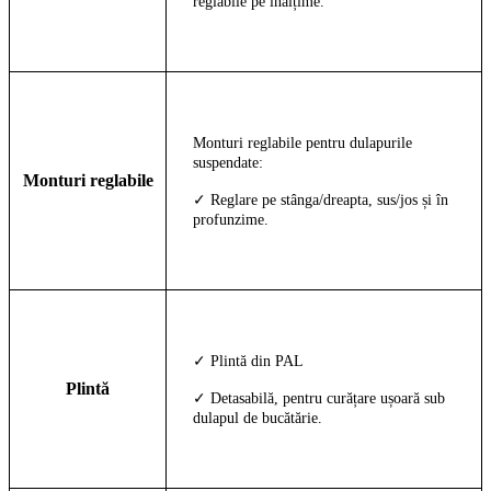
reglabile pe înălțime.
Monturi reglabile pentru dulapurile
suspendate:
Monturi reglabile
✓ Reglare pe stânga/dreapta, sus/jos și în
profunzime.
✓ Plintă din PAL
Plintă
✓ Detasabilă, pentru curățare ușoară sub
dulapul de bucătărie.