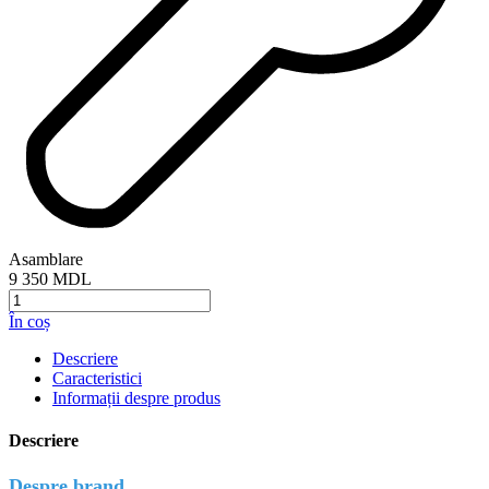
Asamblare
9 350 MDL
Cantitate
Set
În coș
bucătărie:
Simona
Descriere
"B"
Caracteristici
Modern,
Informații despre produs
Marmură,
220
Descriere
cm
Despre brand