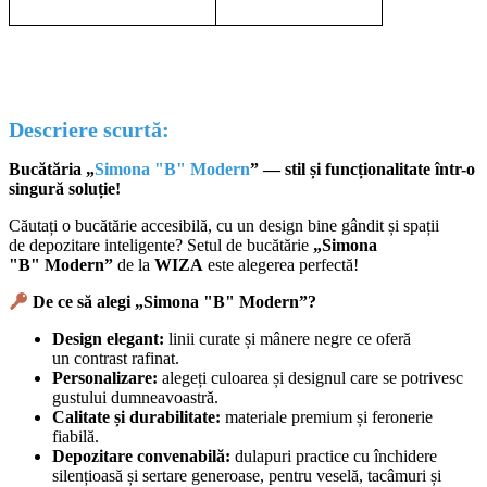
Descriere scurtă:
Bucătăria „
Simona "B" Modern
” — stil și funcționalitate într-o
singură soluție!
Căutați o bucătărie acce
sibilă, cu un design bine gândit și spații
de depozitare inteligente? Setul de bucătărie
„Simona
"B"
Modern
”
de la
WIZA
este alegerea perfectă!
De ce să alegi „Simona "B"
Modern
”?
Design elegant:
linii curate și mânere negre ce oferă
un contrast rafinat.
Personalizare:
alegeți culoarea și designul care se potrivesc
gustului dumneavoastră.
Calitate și durabilitate:
materiale premium și feronerie
fiabilă.
Depozitare convenabilă:
dulapuri practice cu închidere
silențioasă și sertare generoase, pentru veselă, tacâmuri și