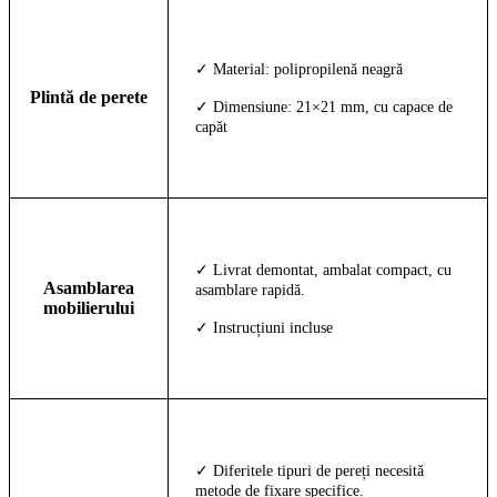
✓ Material: polipropilenă neagră
Plintă de perete
✓ Dimensiune: 21×21 mm, cu capace de
capăt
✓ Livrat demontat, ambalat compact, cu
Asamblarea
asamblare rapidă.
mobilierului
✓ Instrucțiuni incluse
✓ Diferitele tipuri de pereți necesită
metode de fixare specifice.