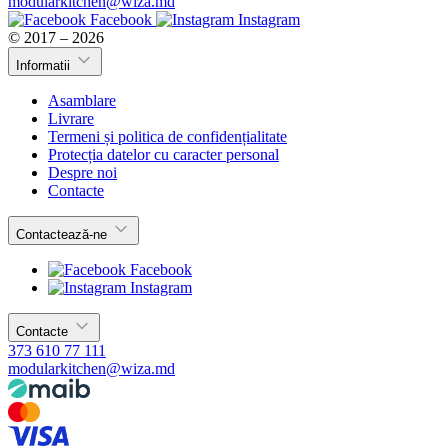
modularkitchen@wiza.md
Facebook
Instagram
© 2017 – 2026
Informatii
Asamblare
Livrare
Termeni și politica de confidențialitate
Protecția datelor cu caracter personal
Despre noi
Contacte
Contactează-ne
Facebook
Instagram
Contacte
373 610 77 111
modularkitchen@wiza.md