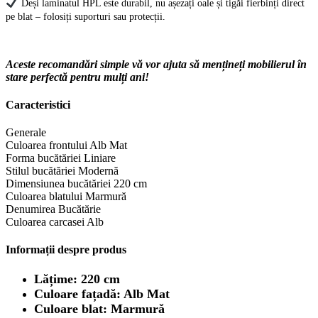
Deși laminatul HPL este durabil, nu așezați oale și tigăi fierbinți direct
pe blat – folosiți suporturi sau protecții.
Aceste recomandări simple vă vor ajuta să mențineți mobilierul în
stare perfectă pentru mulți ani!
Caracteristici
Generale
Culoarea frontului
Alb Mat
Forma bucătăriei
Liniare
Stilul bucătăriei
Modernă
Dimensiunea bucătăriei
220 cm
Culoarea blatului
Marmură
Denumirea
Bucătărie
Culoarea carcasei
Alb
Informații despre produs
Lăți
me: 220 cm
Culoare fațadă: Alb Mat
Culoare blat: Marmură