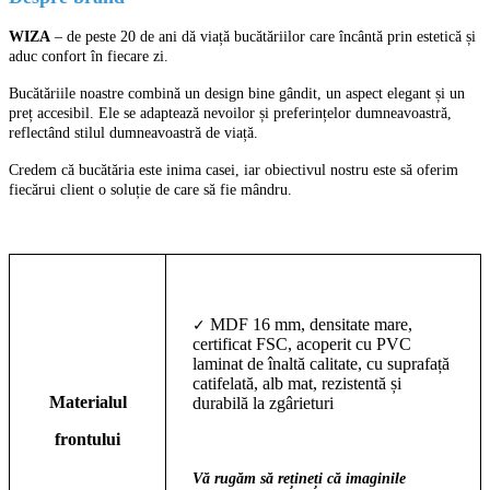
WIZA
– de peste 20 de ani dă viață bucătăriilor care încântă prin estetică și
aduc confort în fiecare zi.
Bucătăriile noastre combină un design bine gândit, un aspect elegant și un
preț accesibil. Ele se adaptează nevoilor și preferințelor dumneavoastră,
reflectând stilul dumneavoastră de viață.
Credem că bucătăria este inima casei, iar obiectivul nostru este să oferim
fiecărui client o soluție de care să fie mândru.
MDF 16 mm, densitate mare,
✓
certificat FSC, acoperit cu PVC
laminat de înaltă calitate, cu suprafață
catifelată, alb mat, rezistentă și
Materialul
durabilă la zgârieturi
frontului
Vă rugăm să rețineți că imaginile