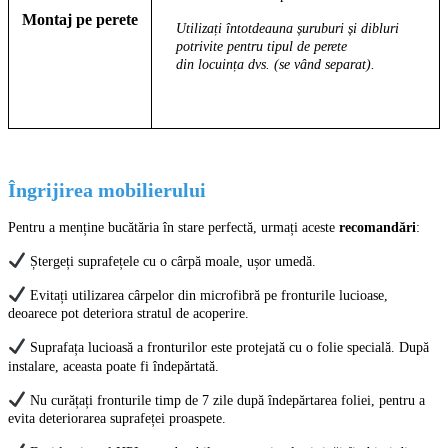
Montaj pe perete
Utilizați întotdeauna șuruburi și dibluri
potrivite pentru tipul de perete
din locuința dvs. (se vând separat).
Îngrijirea mobilierului
Pentru a menține bucătăria în stare perfectă, urmați aceste
recomandări
:
Ștergeți suprafețele cu o cârpă moale, ușor umedă.
Evitați utilizarea cârpelor din microfibră pe fronturile lucioase,
deoarece pot deteriora stratul de acoperire.
Suprafața lucioasă a fronturilor este protejată cu o folie specială. După
instalare, aceasta poate fi îndepărtată.
Nu curățați fronturile timp de 7 zile după îndepărtarea foliei, pentru a
evita deteriorarea suprafeței proaspete.