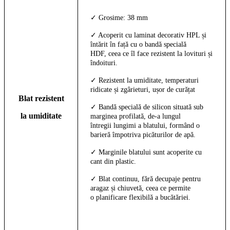
✓ Grosime: 38 mm
✓ Acoperit cu laminat decorativ HPL și
întărit în față cu o bandă specială
HDF, ceea ce îl face rezistent la lovituri și
îndoituri.
✓ Rezistent la umiditate, temperaturi
ridicate și zgârieturi, ușor de curățat
Blat rezistent
✓ Bandă specială de silicon situată sub
la umiditate
marginea profilată, de-a lungul
întregii lungimi a blatului, formând o
barieră împotriva picăturilor de apă.
✓ Marginile blatului sunt acoperite cu
cant din plastic.
✓ Blat continuu, fără decupaje pentru
aragaz și chiuvetă, ceea ce permite
o planificare flexibilă a bucătăriei.