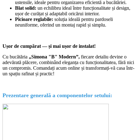
ustensile, ideale pentru organizarea eficientă a bucătăriei.
Blat solid:
un echilibru ideal între funcționalitate și design,
ușor de curățat și adaptabil oricărui interior.
Picioare reglabile:
soluția ideală pentru pardoseli
neuniforme, oferind un montaj rapid și simplu.
Ușor de cumpărat — și mai ușor de instalat!
Cu bucăt
ăria
„Simona "B" Modern”,
fiecare detaliu devi
ne o
adevărată plăcere, combinând eleganța cu funcționalitatea, fără nici
un compromis. Comandați acum online și transformați-vă casa într-
un spațiu rafinat și practic!
Prezentare generală a componentelor setului: