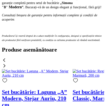
garanție completă pentru setul de bucăt
ărie
„Simona
Modern
"B"
”.
Bucurați-vă de un design elegant și funcțional, fără griji!
Consultați broșura de garanție pentru informații complete și condiții de
acoperire.
Producătorul își rezervă dreptul de a aduce modificări în configurația, designul și specificațiile tehnice
ale produsului fără notificare prealabilă, cu condiția ca calitatea produsului să rămână neschimbată.
Produse asemănătoare
Set bucătărie: Laguna „A”
Set bucătărie
Modern, Stejar Auriu, 210
Classic, Mar
cm