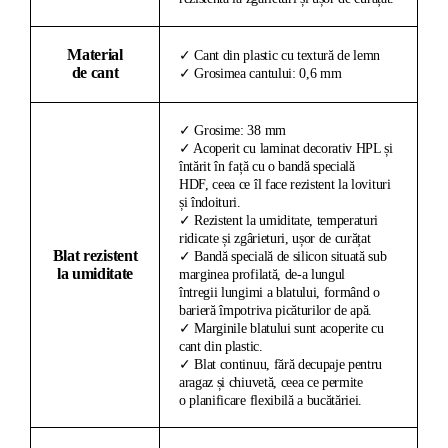
Material
✓ Cant din plastic cu textură de lemn
de cant
✓ Grosimea cantului: 0,6 mm
✓ Grosime: 38 mm
✓ Acoperit cu laminat decorativ HPL și
întărit în față cu o bandă specială
HDF, ceea ce îl face rezistent la lovituri
și îndoituri.
✓ Rezistent la umiditate, temperaturi
ridicate și zgârieturi, ușor de curățat
Blat rezistent
✓ Bandă specială de silicon situată sub
la umiditate
marginea profilată, de-a lungul
întregii lungimi a blatului, formând o
barieră împotriva picăturilor de apă.
✓ Marginile blatului sunt acoperite cu
cant din plastic.
✓ Blat continuu, fără decupaje pentru
aragaz și chiuvetă, ceea ce permite
o planificare flexibilă a bucătăriei.