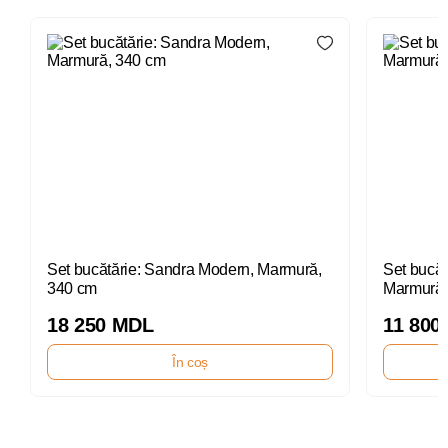
Set bucătărie: Sandra Modern, Marmură,
Set bucăt
340 cm
Marmură,
18 250 MDL
11 800
În coș