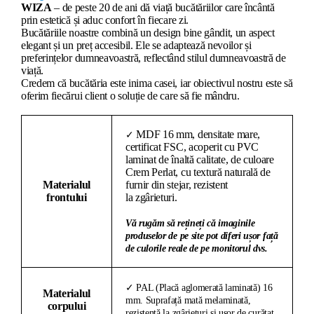
WIZA
– de peste 20 de ani dă viață bucătăriilor care încântă
prin estetică și aduc confort în fiecare zi.
Bucătăriile noastre combină un design bine gândit, un aspect
elegant și un preț accesibil. Ele se adaptează nevoilor și
preferințelor dumneavoastră, reflectând stilul dumneavoastră de
viață.
Credem că bucătăria este inima casei, iar obiectivul nostru este să
oferim fiecărui client o soluție de care să fie mândru.
MDF 16 mm, densitate mare,
✓
certificat FSC, acoperit cu PVC
laminat de înaltă calitate, de culoare
Crem Perlat, cu textură naturală de
Materialul
furnir din stejar, rezistent
frontului
la zgârieturi.
Vă rugăm să rețineți că imaginile
produselor de pe site pot diferi ușor față
de culorile reale de pe monitorul dvs.
✓ PAL (Placă aglomerată laminată) 16
Materialul
mm. Suprafață mată melaminată,
corpului
rezistentă la zgârieturi și ușor de curățat.