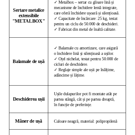
✓ Metalbox – sertar cu glisare lină și
mecanisme de închidere lentă integrate,
Sertare metalice
care oferă închidere ușoară și silențioasă.
extensibile
✓ Capacitate de încărcare: 25 kg, testat
"METALBOX"
pentru un ciclu de 50.000 de deschideri.
✓ Fabricat din metal de înaltă calitate.
✓ Balamale cu amortizare, care asigură
o închidere lină și silențioasă a ușilor.
✓ Oțel nichelat, testat pentru 50.000 de
Balamale de ușă
cicluri de deschidere.
✓ Reglaje simple ale ușii pe înălțime,
adâncime și lățime.
Ușile dulapurilor pot fi montate atât pe
Deschiderea ușii
partea stângă, cât și pe partea dreaptă,
în funcție de preferințe.
Mâner de ușă
Culoare neagră, material: polipropilenă