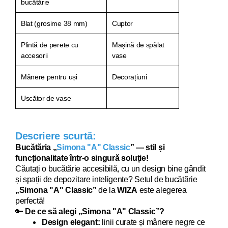
bucătărie
Blat (grosime 38 mm)
Cuptor
Plintă de perete cu
Mașină de spălat
accesorii
vase
Mânere pentru uși
Decorațiuni
Uscător de vase
Descriere scurtă:
Bucătăria „
Simona "A" Classic
” — stil și
funcționalitate într-o singură soluție!
Căutați o bucătărie acce
sibilă, cu un design bine gândit
și spații de depozitare inteligente? Setul de bucătărie
„Simona "A"
Classic
”
de la
WIZA
este alegerea
perfectă!
🔑
De ce să alegi „Simona "A"
Classic
”?
Design elegant:
linii curate și mânere negre ce