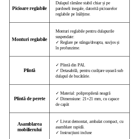
Dulapul rămâne stabil chiar și pe
Picioare reglabile
pardoseli inegale, datorită picioarelor
reglabile pe înălțime.
Monturi reglabile pentru dulapurile
suspendate:
Monturi reglabile
✓ Reglare pe stânga/dreapta, sus/jos și
în profunzime.
✓ Plintă din PAL
Plintă
✓ Detasabilă, pentru curățare ușoară sub
dulapul de bucătărie.
✓ Material: polipropilenă neagră
Plintă de perete
✓ Dimensiune: 21×21 mm, cu capace
de capăt
✓ Livrat demontat, ambalat compact, cu
Asamblarea
asamblare rapidă.
mobilierului
✓ Instrucțiuni incluse