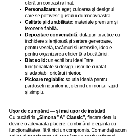
oferă un contrast rafinat.
Personalizare:
alegeți culoarea și designul
care se potrivesc gustului dumneavoastră.
Calitate și durabilitate:
materiale premium și
feronerie fiabilă.
Depozitare convenabilă:
dulapuri practice cu
închidere silențioasă și sertare generoase,
pentru veselă, tacâmuri și ustensile, ideale
pentru organizarea eficientă a bucătăriei.
Blat solid:
un echilibru ideal între
funcționalitate și design, ușor de curățat
și adaptabil oricărui interior.
Picioare reglabile:
soluția ideală pentru
pardoseli neuniforme, oferind un montaj rapid
și simplu.
Ușor de cumpărat — și mai ușor de instalat!
Cu bucăt
ăria
„Simona "A" Classic”,
fiecare detaliu
devi
ne o adevărată plăcere, combinând eleganța cu
funcționalitatea, fără nici un compromis. Comandați acum