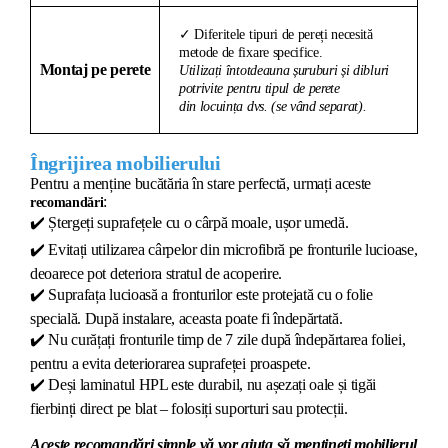
✓ Diferitele tipuri de pereți necesită
metode de fixare specifice.
Montaj pe perete
Utilizați întotdeauna șuruburi și dibluri
potrivite pentru tipul de perete
din locuința dvs. (se vând separat).
Îngrijirea mobilierului
Pentru a menține bucătăria în stare perfectă, urmați aceste
:
recomandări
✔️
Ștergeți suprafețele cu o cârpă moale, ușor umedă.
✔️
Evitați utilizarea cârpelor din microfibră pe fronturile lucioase,
deoarece pot deteriora stratul de acoperire.
✔️
Suprafața lucioasă a fronturilor este protejată cu o folie
specială. După instalare, aceasta poate fi îndepărtată.
✔️
Nu curățați fronturile timp de 7 zile după îndepărtarea foliei,
pentru a evita deteriorarea suprafeței proaspete.
✔️
Deși laminatul HPL este durabil, nu așezați oale și tigăi
fierbinți direct pe blat – folosiți suporturi sau protecții.
Aceste recomandări simple vă vor ajuta să mențineți mobilierul