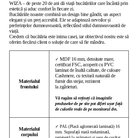
WIZA – de peste 20 de ani dă viață bucătăriilor care încântă prin
estetică și aduc confort în fiecare zi.
Bucătăriile noastre combină un design bine gândit, un aspect
elegant și un preț accesibil. Ele se adaptează nevoilor și
preferințelor dumneavoastră, reflectând stilul dumneavoastră de
viață.
Credem că bucătăria este inima casei, iar obiectivul nostru este să
oferim fiecărui client o soluție de care să fie mândru.
MDF 16 mm, densitate mare,
✓
certificat FSC, acoperit cu PVC
laminat de înaltă calitate, de culoare
Cashmere, cu textură naturală de
Materialul
furnir din stejar, rezistent
frontului
la zgârieturi.
Vă rugăm să rețineți că imaginile
produselor de pe site pot diferi ușor față
de culorile reale de pe monitorul dvs.
✓ PAL (Placă aglomerată laminată) 16
Materialul
mm. Suprafață mată melaminată,
corpului
rezistentă la zgârieturi și ușor de curățat.