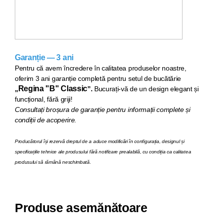
Garanție — 3 ani
Pentru că avem încredere în calitatea produselor noastre,
oferim 3 ani garanție completă pentru setul de bucăt
ărie
Regina "B" Classic
„
”.
Bucurați-vă de un design elegant și
funcțional, fără griji!
Consultați broșura de garanție pentru informații complete și
condiții de acoperire.
Producătorul își rezervă dreptul de a aduce modificări în configurația, designul și
specificațiile tehnice ale produsului fără notificare prealabilă, cu condiția ca calitatea
produsului să rămână neschimbată.
Produse asemănătoare