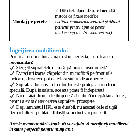
✓ Diferitele tipuri de pereți necesită
metode de fixare specifice.
Montaj pe perete
Utilizați întotdeauna șuruburi și dibluri
potrivite pentru tipul de perete
din locuința dvs. (se vând separat).
Îngrijirea mobilierului
Pentru a menține bucătăria în stare perfectă, urmați aceste
:
recomandări
Ștergeți suprafețele cu o cârpă moale, ușor umedă.
Evitați utilizarea cârpelor din microfibră pe fronturile
lucioase, deoarece pot deteriora stratul de acoperire.
Suprafața lucioasă a fronturilor este protejată cu o folie
specială. După instalare, aceasta poate fi îndepărtată.
Nu curățați fronturile timp de 7 zile după îndepărtarea foliei,
pentru a evita deteriorarea suprafeței proaspete.
Deși laminatul HPL este durabil, nu așezați oale și tigăi
fierbinți direct pe blat – folosiți suporturi sau protecții.
Aceste recomandări simple vă vor ajuta să mențineți mobilierul
în stare perfectă pentru mulți ani!