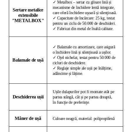
✓ Metalbox – sertar cu glisare lină și
mecanisme de închidere lentă integrate,
Sertare metalice
care oferă închidere ușoară și silențioasă.
extensibile
✓ Capacitate de încărcare: 25 kg, testat
"METALBOX"
pentru un ciclu de 50.000 de deschideri.
✓ Fabricat din metal de înaltă calitate.
✓ Balamale cu amortizare, care asigură
o închidere lină și silențioasă a ușilor.
✓ Oțel nichelat, testat pentru 50.000 de
Balamale de ușă
cicluri de deschidere.
✓ Reglaje simple ale ușii pe înălțime,
adâncime și lățime.
Ușile dulapurilor pot fi montate atât pe
Deschiderea ușii
partea stângă, cât și pe partea dreaptă,
în funcție de preferințe.
Mâner de ușă
Culoare neagră, material: polipropilenă