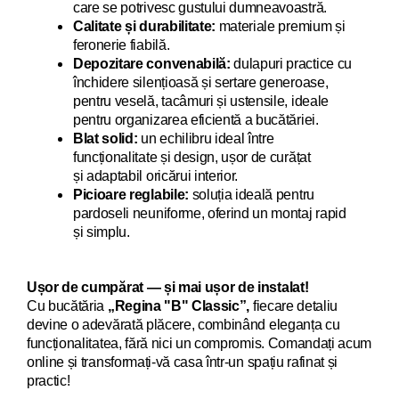
care se potrivesc gustului dumneavoastră.
Calitate și durabilitate:
materiale premium și
feronerie fiabilă.
Depozitare convenabilă:
dulapuri practice cu
închidere silențioasă și sertare generoase,
pentru veselă, tacâmuri și ustensile, ideale
pentru organizarea eficientă a bucătăriei.
Blat solid:
un echilibru ideal între
funcționalitate și design, ușor de curățat
și adaptabil oricărui interior.
Picioare reglabile:
soluția ideală pentru
pardoseli neuniforme, oferind un montaj rapid
și simplu.
Ușor de cumpărat — și mai ușor de instalat!
Cu bucăt
ăria
„Regina "B" Classic”,
fiecare detaliu
devi
ne o adevărată plăcere, combinând eleganța cu
funcționalitatea, fără nici un compromis. Comandați acum
online și transformați-vă casa într-un spațiu rafinat și
practic!