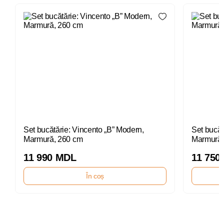
Set bucătărie: Vincento „B” Modern,
Set bucăt
Marmură, 260 cm
Marmură,
11 990 MDL
11 750
În coș