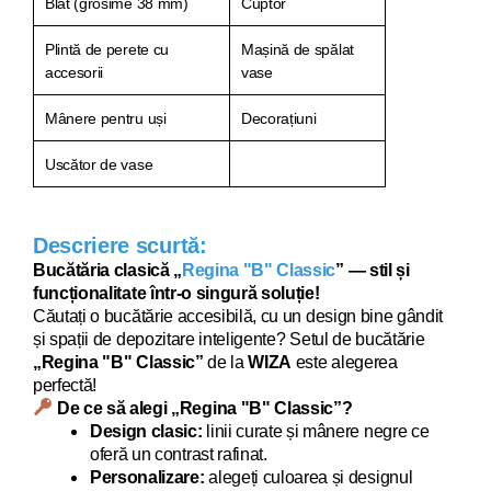
Blat (grosime 38 mm)
Cuptor
Plintă de perete cu
Mașină de spălat
accesorii
vase
Mânere pentru uși
Decorațiuni
Uscător de vase
Descriere scurtă:
Bucătăria clasică „
Regina "B" Classic
” — stil și
funcționalitate într-o singură soluție!
Căutați o bucătărie acce
sibilă, cu un design bine gândit
și spații de depozitare inteligente? Setul de bucătărie
„
Regina "B" Classic
”
de la
WIZA
este alegerea
perfectă!
De ce să alegi „
Regina "B" Classic
”?
Design clasic:
linii curate și mânere negre ce
oferă un contrast rafinat.
Personalizare:
alegeți culoarea și designul