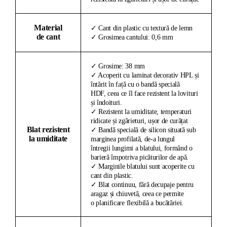
Material
✓ Cant din plastic cu textură de lemn
de cant
✓ Grosimea cantului: 0,6 mm
✓ Grosime: 38 mm
✓ Acoperit cu laminat decorativ HPL și
întărit în față cu o bandă specială
HDF, ceea ce îl face rezistent la lovituri
și îndoituri.
✓ Rezistent la umiditate, temperaturi
ridicate și zgârieturi, ușor de curățat
Blat rezistent
✓ Bandă specială de silicon situată sub
la umiditate
marginea profilată, de-a lungul
întregii lungimi a blatului, formând o
barieră împotriva picăturilor de apă.
✓ Marginile blatului sunt acoperite cu
cant din plastic.
✓ Blat continuu, fără decupaje pentru
aragaz și chiuvetă, ceea ce permite
o planificare flexibilă a bucătăriei.