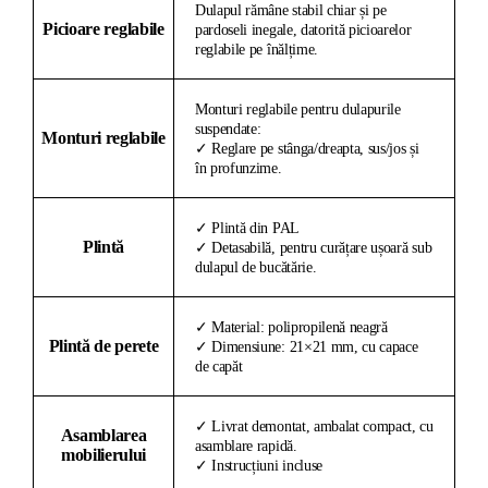
Dulapul rămâne stabil chiar și pe
Picioare reglabile
pardoseli inegale, datorită picioarelor
reglabile pe înălțime.
Monturi reglabile pentru dulapurile
suspendate:
Monturi reglabile
✓ Reglare pe stânga/dreapta, sus/jos și
în profunzime.
✓ Plintă din PAL
Plintă
✓ Detasabilă, pentru curățare ușoară sub
dulapul de bucătărie.
✓ Material: polipropilenă neagră
Plintă de perete
✓ Dimensiune: 21×21 mm, cu capace
de capăt
✓ Livrat demontat, ambalat compact, cu
Asamblarea
asamblare rapidă.
mobilierului
✓ Instrucțiuni incluse