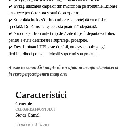
✔️
Evitați utilizarea cârpelor din microfibră pe fronturile lucioase,
deoarece pot deteriora stratul de acoperire.
✔️
Suprafața lucioasă a fronturilor este protejată cu o folie
specială. După instalare, aceasta poate fi îndepărtată.
✔️
Nu curățați fronturile timp de 7 zile după îndepărtarea foliei,
pentru a evita deteriorarea suprafeței proaspete.
✔️
Deși laminatul HPL este durabil, nu așezați oale și tigăi
fierbinți direct pe blat – folosiți suporturi sau protecții.
Aceste recomandări simple vă vor ajuta să mențineți mobilierul
în stare perfectă pentru mulți ani!
Caracteristici
Generale
CULOAREA FRONTULUI
Stejar Camel
FORMA BUCĂTĂRIEI