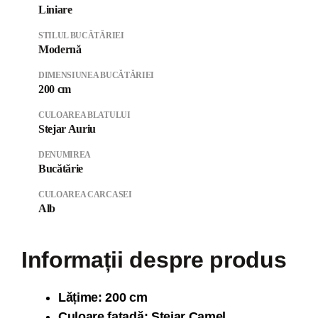
Liniare
STILUL BUCĂTĂRIEI
Modernă
DIMENSIUNEA BUCĂTĂRIEI
200 cm
CULOAREA BLATULUI
Stejar Auriu
DENUMIREA
Bucătărie
CULOAREA CARCASEI
Alb
Informații despre produs
Lăți
me: 200 cm
Culoare fațadă: Stejar Camel