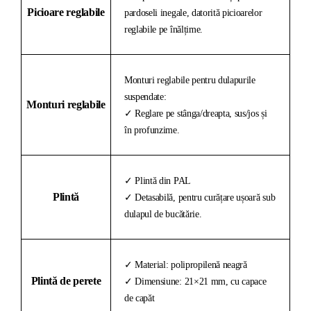
Picioare reglabile
pardoseli inegale, datorită picioarelor
reglabile pe înălțime.
Monturi reglabile pentru dulapurile
suspendate:
Monturi reglabile
✓ Reglare pe stânga/dreapta, sus/jos și
în profunzime.
✓ Plintă din PAL
Plintă
✓ Detasabilă, pentru curățare ușoară sub
dulapul de bucătărie.
✓ Material: polipropilenă neagră
Plintă de perete
✓ Dimensiune: 21×21 mm, cu capace
de capăt