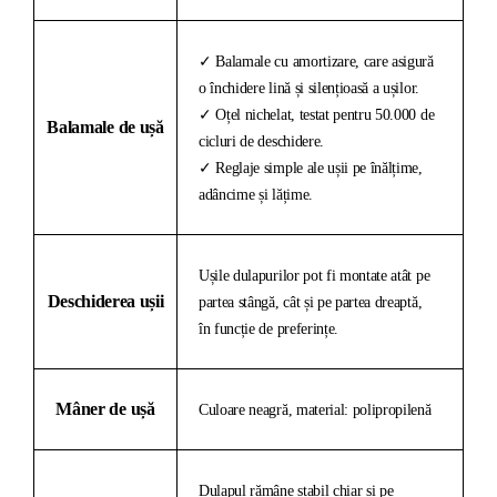
✓ Balamale cu amortizare, care asigură
o închidere lină și silențioasă a ușilor.
✓ Oțel nichelat, testat pentru 50.000 de
Balamale de ușă
cicluri de deschidere.
✓ Reglaje simple ale ușii pe înălțime,
adâncime și lățime.
Ușile dulapurilor pot fi montate atât pe
Deschiderea ușii
partea stângă, cât și pe partea dreaptă,
în funcție de preferințe.
Mâner de ușă
Culoare neagră, material: polipropilenă
Dulapul rămâne stabil chiar și pe