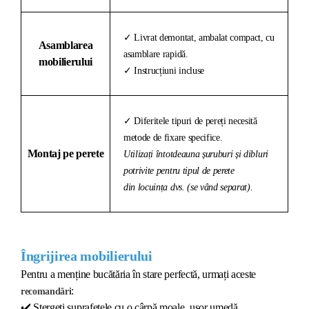
✓ Livrat demontat, ambalat compact, cu
Asamblarea
asamblare rapidă.
mobilierului
✓ Instrucțiuni incluse
✓ Diferitele tipuri de pereți necesită
metode de fixare specifice.
Montaj pe perete
Utilizați întotdeauna șuruburi și dibluri
potrivite pentru tipul de perete
din locuința dvs. (se vând separat).
Îngrijirea mobilierului
Pentru a menține bucătăria în stare perfectă, urmați aceste
:
recomandări
✔️
Ștergeți suprafețele cu o cârpă moale, ușor umedă.