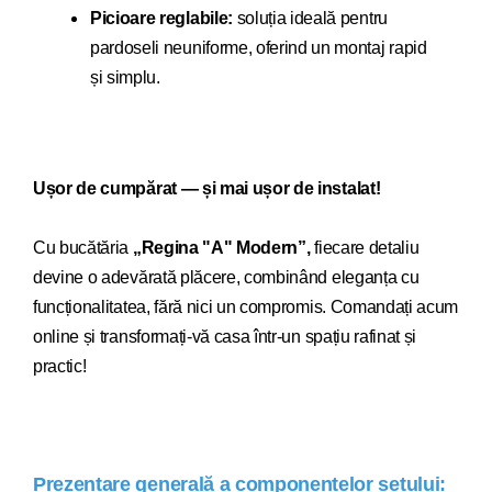
Picioare reglabile:
soluția ideală pentru
pardoseli neuniforme, oferind un montaj rapid
și simplu.
Ușor de cumpărat — și mai ușor de instalat!
Cu bucăt
ăria
„Regina "A" Modern”,
fiecare detaliu
devi
ne o adevărată plăcere, combinând eleganța cu
funcționalitatea, fără nici un compromis. Comandați acum
online și transformați-vă casa într-un spațiu rafinat și
practic!
Prezentare generală a componentelor setului: