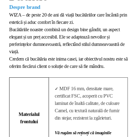
Despre brand
WIZA – de peste 20 de ani dă viață bucătăriilor care încântă prin
estetică și aduc confort în fiecare zi.
Bucătăriile noastre combină un design bine gândit, un aspect
elegant și un preț accesibil. Ele se adaptează nevoilor și
preferințelor dumneavoastră, reflectând stilul dumneavoastră de
viață.
Credem că bucătăria este inima casei, iar obiectivul nostru este să
oferim fiecărui client o soluție de care să fie mândru.
MDF 16 mm, densitate mare,
✓
certificat FSC, acoperit cu PVC
laminat de înaltă calitate, de culoare
Camel, cu textură naturală de furnir
Materialul
din stejar, rezistent la zgârieturi.
frontului
Vă rugăm să rețineți că imaginile