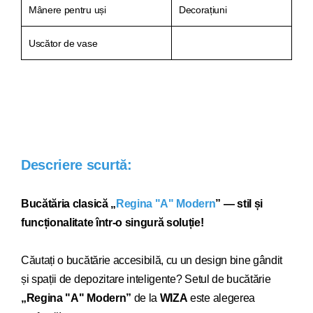
Mânere pentru uși
Decorațiuni
Uscător de vase
Descriere scurtă:
Bucătăria clasică „
Regina "A" Modern
” — stil și
funcționalitate într-o singură soluție!
Căutați o bucătărie acce
sibilă, cu un design bine gândit
și spații de depozitare inteligente? Setul de bucătărie
„
Regina "A" Modern
”
de la
WIZA
este alegerea