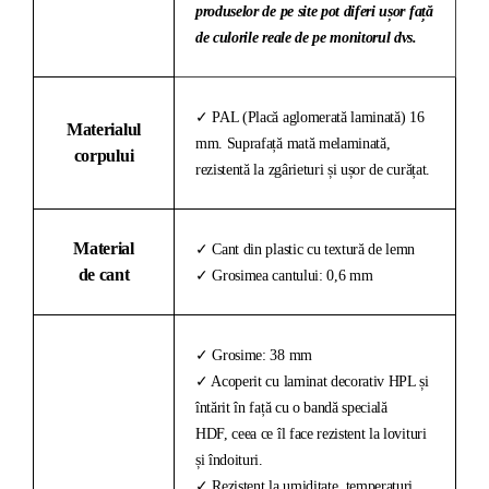
produselor de pe site pot diferi ușor față
de culorile reale de pe monitorul dvs.
✓ PAL (Placă aglomerată laminată) 16
Materialul
mm. Suprafață mată melaminată,
corpului
rezistentă la zgârieturi și ușor de curățat.
Material
✓ Cant din plastic cu textură de lemn
de cant
✓ Grosimea cantului: 0,6 mm
✓ Grosime: 38 mm
✓ Acoperit cu laminat decorativ HPL și
întărit în față cu o bandă specială
HDF, ceea ce îl face rezistent la lovituri
și îndoituri.
✓ Rezistent la umiditate, temperaturi