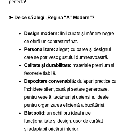
perfectă!
🔑
De ce să alegi „
Regina "A" Modern
”?
Design modern:
linii curate și mânere negre
ce oferă un contrast rafinat.
Personalizare:
alegeți culoarea și designul
care se potrivesc gustului dumneavoastră.
Calitate și durabilitate:
materiale premium și
feronerie fiabilă.
Depozitare convenabilă:
dulapuri practice cu
închidere silențioasă și sertare generoase,
pentru veselă, tacâmuri și ustensile, ideale
pentru organizarea eficientă a bucătăriei.
Blat solid:
un echilibru ideal între
funcționalitate și design, ușor de curățat
și adaptabil oricărui interior.