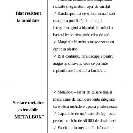
ridicate și zgârieturi, ușor de curățat
Blat rezistent
✓ Bandă specială de silicon situată sub
la umiditate
marginea profilată, de-a lungul
întregii lungimi a blatului, formând o
barieră împotriva picăturilor de apă.
✓ Marginile blatului sunt acoperite cu
cant din plastic.
✓ Blat continuu, fără decupaje pentru
aragaz și chiuvetă, ceea ce permite
o planificare flexibilă a bucătăriei.
✓ Metalbox – sertar cu glisare lină și
mecanisme de închidere lentă integrate,
Sertare metalice
care oferă închidere ușoară și silențioasă.
extensibile
✓ Capacitate de încărcare: 25 kg, testat
"METALBOX"
pentru un ciclu de 50.000 de deschideri.
✓ Fabricat din metal de înaltă calitate.