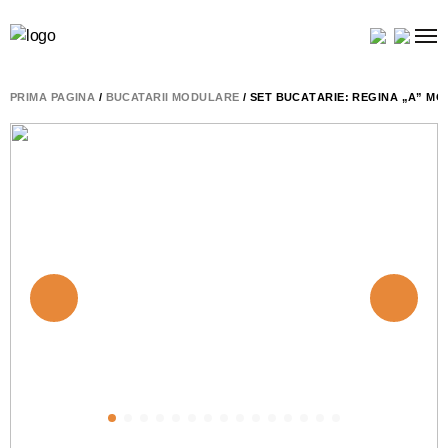
PRIMA PAGINĂ
/
BUCATARII MODULARE
/ SET BUCĂTĂRIE: REGINA „A” MO