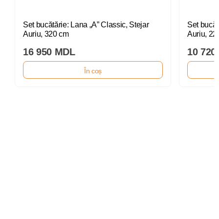
Set bucătărie: Lana „A” Classic, Stejar
Set bucăt
Auriu, 320 cm
Auriu, 22
16 950 MDL
10 720
În coș