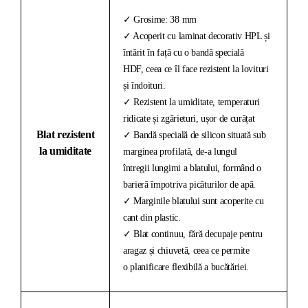
✓ Grosime: 38 mm
✓ Acoperit cu laminat decorativ HPL și
întărit în față cu o bandă specială
HDF, ceea ce îl face rezistent la lovituri
și îndoituri.
✓ Rezistent la umiditate, temperaturi
ridicate și zgârieturi, ușor de curățat
Blat rezistent
✓ Bandă specială de silicon situată sub
la umiditate
marginea profilată, de-a lungul
întregii lungimi a blatului, formând o
barieră împotriva picăturilor de apă.
✓ Marginile blatului sunt acoperite cu
cant din plastic.
✓ Blat continuu, fără decupaje pentru
aragaz și chiuvetă, ceea ce permite
o planificare flexibilă a bucătăriei.