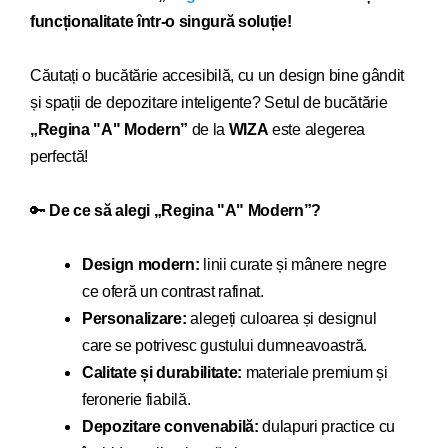
funcționalitate într-o singură soluție!
Căutați o bucătărie acce
sibilă, cu un design bine gândit
și spații de depozitare inteligente? Setul de bucătărie
„
Regina "A" Modern
”
de la
WIZA
este alegerea
perfectă!
🔑
De ce să alegi „
Regina "A" Modern
”?
Design modern:
linii curate și mânere negre
ce oferă un contrast rafinat.
Personalizare:
alegeți culoarea și designul
care se potrivesc gustului dumneavoastră.
Calitate și durabilitate:
materiale premium și
feronerie fiabilă.
Depozitare convenabilă:
dulapuri practice cu