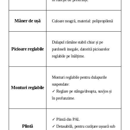
Mâner de ușă
Culoare neagră, material: polipropilenă
Dulapul rămâne stabil chiar și pe
Picioare reglabile
pardoseli inegale, datorită picioarelor
reglabile pe înălțime.
Monturi reglabile pentru dulapurile
suspendate:
Monturi reglabile
✓ Reglare pe stânga/dreapta, sus/jos și
în profunzime.
✓ Plintă din PAL
Plintă
✓ Detasabilă, pentru curățare ușoară sub