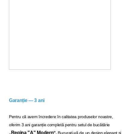
Garanție — 3 ani
Pentru că avem încredere în calitatea produselor noastre,
oferim 3 ani garanție completă pentru setul de bucăt
ărie
Regina "A" Modern
„
”.
Bucurați-vă de un design elegant și