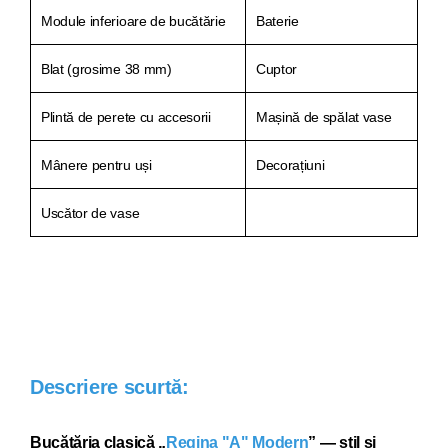
Module inferioare de bucătărie
Baterie
Blat (grosime 38 mm)
Cuptor
Plintă de perete cu accesorii
Mașină de spălat vase
Mânere pentru uși
Decorațiuni
Uscător de vase
Descriere scurtă:
Bucătăria clasică „
Regina "A" Modern
” — stil și