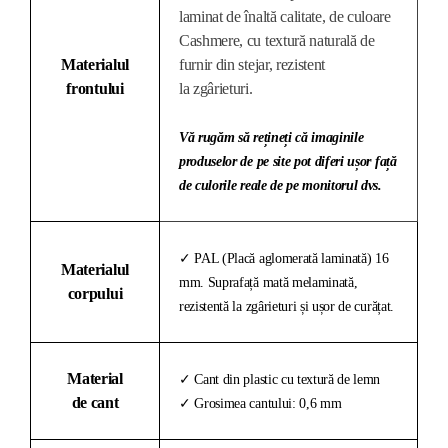
laminat de înaltă calitate, de culoare
Cashmere, cu textură naturală de
Materialul
furnir din stejar, rezistent
frontului
la zgârieturi.
Vă rugăm să rețineți că imaginile
produselor de pe site pot diferi ușor față
de culorile reale de pe monitorul dvs.
✓ PAL (Placă aglomerată laminată) 16
Materialul
mm. Suprafață mată melaminată,
corpului
rezistentă la zgârieturi și ușor de curățat.
Material
✓ Cant din plastic cu textură de lemn
de cant
✓ Grosimea cantului: 0,6 mm