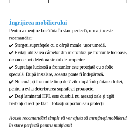
Îngrijirea mobilierului
Pentru a menține bucătăria în stare perfectă, urmați aceste
:
recomandări
✔️
Ștergeți suprafețele cu o cârpă moale, ușor umedă.
✔️
Evitați utilizarea cârpelor din microfibră pe fronturile lucioase,
deoarece pot deteriora stratul de acoperire.
✔️
Suprafața lucioasă a fronturilor este protejată cu o folie
specială. După instalare, aceasta poate fi îndepărtată.
✔️
Nu curățați fronturile timp de 7 zile după îndepărtarea foliei,
pentru a evita deteriorarea suprafeței proaspete.
✔️
Deși laminatul HPL este durabil, nu așezați oale și tigăi
fierbinți direct pe blat – folosiți suporturi sau protecții.
Aceste recomandări simple vă vor ajuta să mențineți mobilierul
în stare perfectă pentru mulți ani!