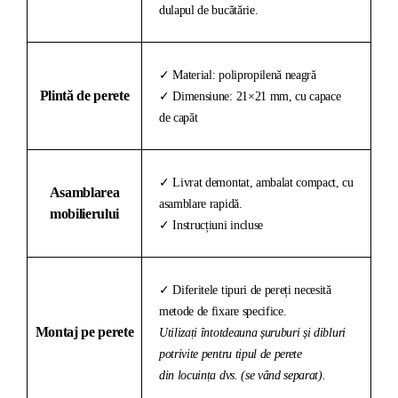
dulapul de bucătărie.
✓ Material: polipropilenă neagră
Plintă de perete
✓ Dimensiune: 21×21 mm, cu capace
de capăt
✓ Livrat demontat, ambalat compact, cu
Asamblarea
asamblare rapidă.
mobilierului
✓ Instrucțiuni incluse
✓ Diferitele tipuri de pereți necesită
metode de fixare specifice.
Montaj pe perete
Utilizați întotdeauna șuruburi și dibluri
potrivite pentru tipul de perete
din locuința dvs. (se vând separat).