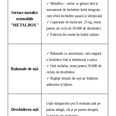
✓ Metalbox – sertar cu glisare lină și
mecanisme de închidere lentă integrate,
Sertare metalice
care oferă închidere ușoară și silențioasă.
extensibile
✓ Capacitate de încărcare: 25 kg, testat
"METALBOX"
pentru un ciclu de 50.000 de deschideri.
✓ Fabricat din metal de înaltă calitate.
✓ Balamale cu amortizare, care asigură
o închidere lină și silențioasă a ușilor.
✓ Oțel nichelat, testat pentru 50.000 de
Balamale de ușă
cicluri de deschidere.
✓ Reglaje simple ale ușii pe înălțime,
adâncime și lățime.
Ușile dulapurilor pot fi montate atât pe
Deschiderea ușii
partea stângă, cât și pe partea dreaptă,
în funcție de preferințe.