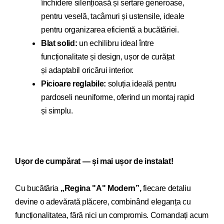
închidere silențioasă și sertare generoase,
pentru veselă, tacâmuri și ustensile, ideale
pentru organizarea eficientă a bucătăriei.
Blat solid:
un echilibru ideal între
funcționalitate și design, ușor de curățat
și adaptabil oricărui interior.
Picioare reglabile:
soluția ideală pentru
pardoseli neuniforme, oferind un montaj rapid
și simplu.
Ușor de cumpărat — și mai ușor de instalat!
Cu bucăt
ăria
„Regina "A" Modern”,
fiecare detaliu
devi
ne o adevărată plăcere, combinând eleganța cu
funcționalitatea, fără nici un compromis. Comandați acum