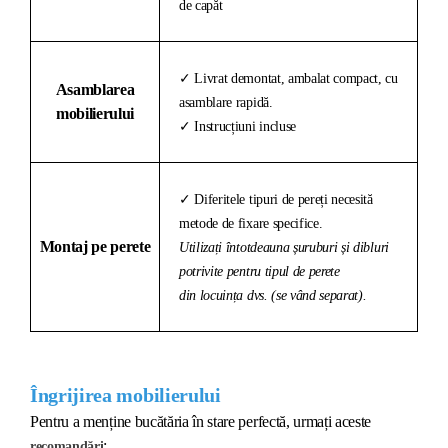
de capăt
✓ Livrat demontat, ambalat compact, cu
Asamblarea
asamblare rapidă.
mobilierului
✓ Instrucțiuni incluse
✓ Diferitele tipuri de pereți necesită
metode de fixare specifice.
Montaj pe perete
Utilizați întotdeauna șuruburi și dibluri
potrivite pentru tipul de perete
din locuința dvs. (se vând separat).
Îngrijirea mobilierului
Pentru a menține bucătăria în stare perfectă, urmați aceste
:
recomandări