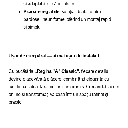
și adaptabil oricărui interior.
Picioare reglabile:
soluția ideală pentru
pardoseli neuniforme, oferind un montaj rapid
și simplu.
Ușor de cumpărat — și mai ușor de instalat!
Cu bucăt
ăria
„Regina "A" Classic”,
fiecare detaliu
devi
ne o adevărată plăcere, combinând eleganța cu
funcționalitatea, fără nici un compromis. Comandați acum
online și transformați-vă casa într-un spațiu rafinat și
practic!