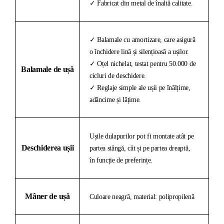
✓ Fabricat din metal de înaltă calitate.
✓ Balamale cu amortizare, care asigură
o închidere lină și silențioasă a ușilor.
✓ Oțel nichelat, testat pentru 50.000 de
Balamale de ușă
cicluri de deschidere.
✓ Reglaje simple ale ușii pe înălțime,
adâncime și lățime.
Ușile dulapurilor pot fi montate atât pe
Deschiderea ușii
partea stângă, cât și pe partea dreaptă,
în funcție de preferințe.
Mâner de ușă
Culoare neagră, material: polipropilenă