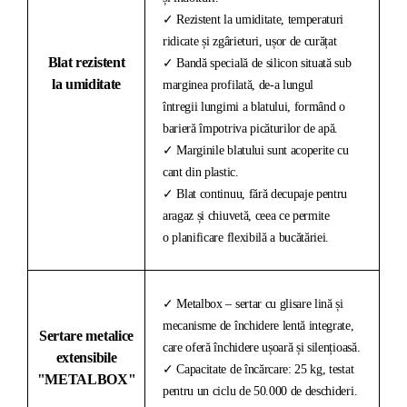
✓ Rezistent la umiditate, temperaturi
ridicate și zgârieturi, ușor de curățat
Blat rezistent
✓ Bandă specială de silicon situată sub
la umiditate
marginea profilată, de-a lungul
întregii lungimi a blatului, formând o
barieră împotriva picăturilor de apă.
✓ Marginile blatului sunt acoperite cu
cant din plastic.
✓ Blat continuu, fără decupaje pentru
aragaz și chiuvetă, ceea ce permite
o planificare flexibilă a bucătăriei.
✓ Metalbox – sertar cu glisare lină și
mecanisme de închidere lentă integrate,
Sertare metalice
care oferă închidere ușoară și silențioasă.
extensibile
✓ Capacitate de încărcare: 25 kg, testat
"METALBOX"
pentru un ciclu de 50.000 de deschideri.