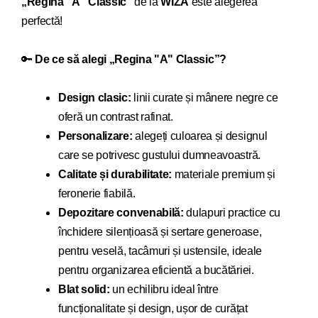
„
Regina "A" Classic
”
de la
WIZA
este alegerea
perfectă!
🔑
De ce să alegi „
Regina "A" Classic
”?
Design clasic:
linii curate și mânere negre ce
oferă un contrast rafinat.
Personalizare:
alegeți culoarea și designul
care se potrivesc gustului dumneavoastră.
Calitate și durabilitate:
materiale premium și
feronerie fiabilă.
Depozitare convenabilă:
dulapuri practice cu
închidere silențioasă și sertare generoase,
pentru veselă, tacâmuri și ustensile, ideale
pentru organizarea eficientă a bucătăriei.
Blat solid:
un echilibru ideal între
funcționalitate și design, ușor de curățat