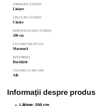
FORMA BUCĂTĂRIEI
Liniare
STILUL BUCĂTĂRIEI
Clasice
DIMENSIUNEA BUCĂTĂRIEI
200 cm
CULOAREA BLATULUI
Marmură
DENUMIREA
Bucătărie
CULOAREA CARCASEI
Alb
Informații despre produs
Lăți
me: 200 cm