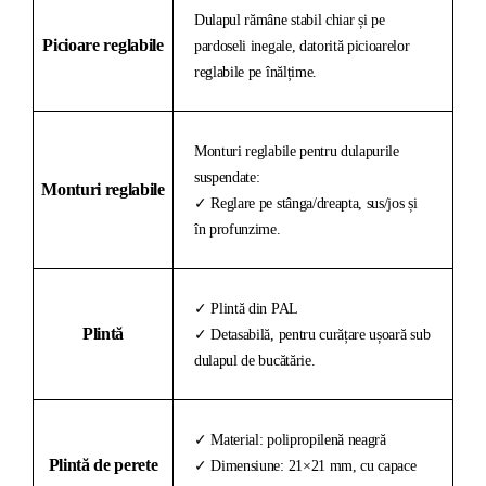
Dulapul rămâne stabil chiar și pe
Picioare reglabile
pardoseli inegale, datorită picioarelor
reglabile pe înălțime.
Monturi reglabile pentru dulapurile
suspendate:
Monturi reglabile
✓ Reglare pe stânga/dreapta, sus/jos și
în profunzime.
✓ Plintă din PAL
Plintă
✓ Detasabilă, pentru curățare ușoară sub
dulapul de bucătărie.
✓ Material: polipropilenă neagră
Plintă de perete
✓ Dimensiune: 21×21 mm, cu capace