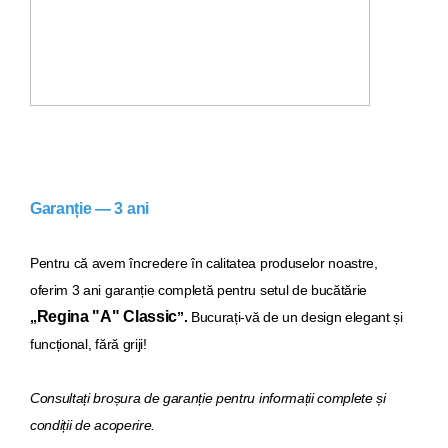
Garanție — 3 ani
Pentru că avem încredere în calitatea produselor noastre,
oferim 3 ani garanție completă pentru setul de bucăt
ărie
Regina "A" Classic
„
”.
Bucurați-vă de un design elegant și
funcțional, fără griji!
Consultați broșura de garanție pentru informații complete și
condiții de acoperire.