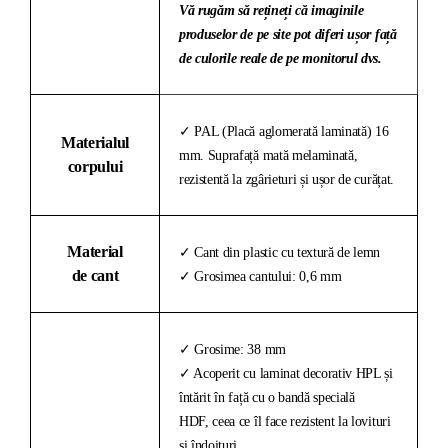
Vă rugăm să rețineți că imaginile
produselor de pe site pot diferi ușor față
de culorile reale de pe monitorul dvs.
✓ PAL (Placă aglomerată laminată) 16
Materialul
mm. Suprafață mată melaminată,
corpului
rezistentă la zgârieturi și ușor de curățat.
Material
✓ Cant din plastic cu textură de lemn
de cant
✓ Grosimea cantului: 0,6 mm
✓ Grosime: 38 mm
✓ Acoperit cu laminat decorativ HPL și
întărit în față cu o bandă specială
HDF, ceea ce îl face rezistent la lovituri
și îndoituri.