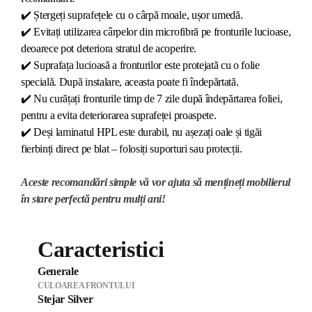
✔️
Ștergeți suprafețele cu o cârpă moale, ușor umedă.
✔️
Evitați utilizarea cârpelor din microfibră pe fronturile lucioase,
deoarece pot deteriora stratul de acoperire.
✔️
Suprafața lucioasă a fronturilor este protejată cu o folie
specială. După instalare, aceasta poate fi îndepărtată.
✔️
Nu curățați fronturile timp de 7 zile după îndepărtarea foliei,
pentru a evita deteriorarea suprafeței proaspete.
✔️
Deși laminatul HPL este durabil, nu așezați oale și tigăi
fierbinți direct pe blat – folosiți suporturi sau protecții.
Aceste recomandări simple vă vor ajuta să mențineți mobilierul
în stare perfectă pentru mulți ani!
Caracteristici
Generale
CULOAREA FRONTULUI
Stejar Silver