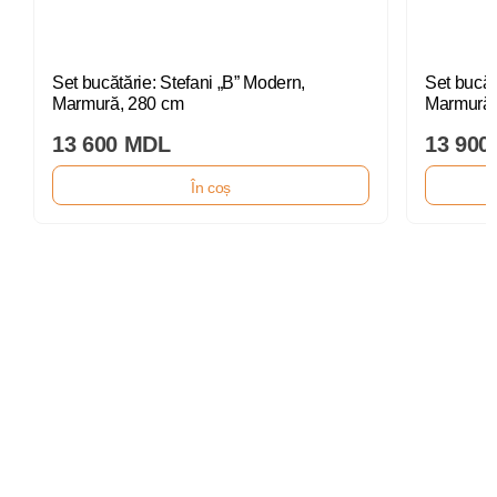
Set bucătărie: Stefani „B” Modern,
Set bucătă
Marmură, 280 cm
Marmură,
13 600 MDL
13 900
În coș