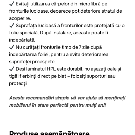
Evitați utilizarea cârpelor din microfibră pe
fronturile lucioase, deoarece pot deteriora stratul de
acoperire.
Suprafața lucioasă a fronturilor este protejată cu o
folie specială. După instalare, aceasta poate fi
îndepărtată.
Nu curățați fronturile timp de 7 zile după
îndepărtarea foliei, pentru a evita deteriorarea
suprafeței proaspete.
Deși laminatul HPL este durabil, nu așezați oale și
tigăi fierbinți direct pe blat – folosiți suporturi sau
protecții.
Aceste recomandări simple vă vor ajuta să mențineți
mobilierul în stare perfectă pentru mulți ani!
Produse asemănătoare