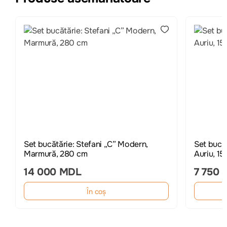
Set bucătărie: Stefani „C” Modern,
Set bucăt
Marmură, 280 cm
Auriu, 1
14 000 MDL
7 750
În coș