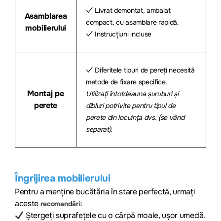
✓ Livrat demontat, ambalat
Asamblarea
compact, cu asamblare rapidă.
mobilierului
✓ Instrucțiuni incluse
✓ Diferitele tipuri de pereți necesită
metode de fixare specifice.
Montaj pe
Utilizați întotdeauna șuruburi și
perete
dibluri potrivite pentru tipul de
perete din locuința dvs. (se vând
separat).
Îngrijirea mobilierului
Pentru a menține bucătăria în stare perfectă, urmați
aceste
:
recomandări
Ștergeți suprafețele cu o cârpă moale, ușor umedă.