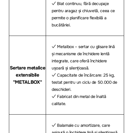
✓ Blat continuu, fără decupaje
pentru aragaz și chiuvetă, ceea ce
permite o planificare flexibilă a
bucătăriei.
✓ Metalbox – sertar cu glisare lină
și mecanisme de închidere lentă
integrate, care oferă închidere
Sertare metalice
ușoară și silențioasă.
extensibile
✓ Capacitate de încărcare: 25 kg,
"METALBOX"
testat pentru un ciclu de 50.000 de
deschideri.
✓ Fabricat din metal de înaltă
calitate.
✓ Balamale cu amortizare, care
asigură o închidere lină și silențioasă