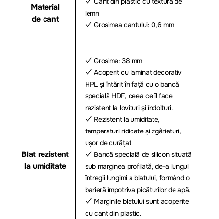
✓ Cant din plastic cu textură de
Material
lemn
de cant
✓ Grosimea cantului: 0,6 mm
✓ Grosime: 38 mm
✓ Acoperit cu laminat decorativ
HPL și întărit în față cu o bandă
specială HDF, ceea ce îl face
rezistent la lovituri și îndoituri.
✓ Rezistent la umiditate,
temperaturi ridicate și zgârieturi,
ușor de curățat
Blat rezistent
✓ Bandă specială de silicon situată
la umiditate
sub marginea profilată, de-a lungul
întregii lungimi a blatului, formând o
barieră împotriva picăturilor de apă.
✓ Marginile blatului sunt acoperite
cu cant din plastic.