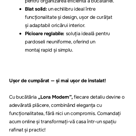
pentru organizarea eficientă a bucătăriei.
Blat solid:
un echilibru ideal între
funcționalitate și design, ușor de curățat
și adaptabil oricărui interior.
Picioare reglabile:
soluția ideală pentru
pardoseli neuniforme, oferind un
montaj rapid și simplu.
Ușor de cumpărat — și mai ușor de instalat!
Cu bucăt
ăria
„
Lora Modern”,
fiecare detaliu devi
ne o
adevărată plăcere, combinând eleganța cu
funcționalitatea, fără nici un compromis. Comandați
acum online și transformați-vă casa într-un spațiu
rafinat și practic!