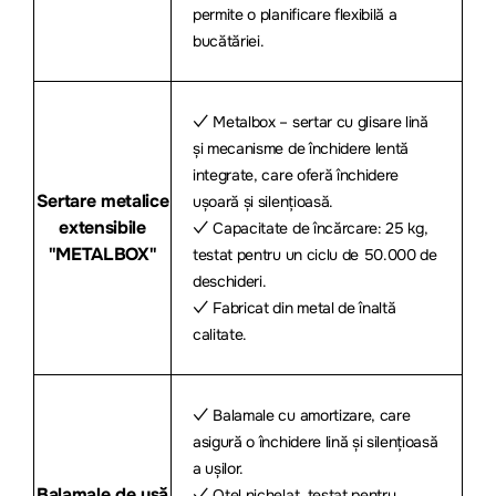
permite o planificare flexibilă a
bucătăriei.
✓ Metalbox – sertar cu glisare lină
și mecanisme de închidere lentă
integrate, care oferă închidere
Sertare metalice
ușoară și silențioasă.
extensibile
✓ Capacitate de încărcare: 25 kg,
"METALBOX"
testat pentru un ciclu de 50.000 de
deschideri.
✓ Fabricat din metal de înaltă
calitate.
✓ Balamale cu amortizare, care
asigură o închidere lină și silențioasă
a ușilor.
Balamale de ușă
✓ Oțel nichelat, testat pentru