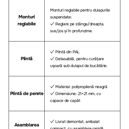
Monturi reglabile pentru dulapurile
Monturi
suspendate:
reglabile
✓ Reglare pe stânga/dreapta,
sus/jos și în profunzime.
✓ Plintă din PAL
Plintă
✓ Detasabilă, pentru curățare
ușoară sub dulapul de bucătărie.
✓ Material: polipropilenă neagră
Plintă de perete
✓ Dimensiune: 21×21 mm, cu
capace de capăt
✓ Livrat demontat, ambalat
Asamblarea
compact, cu asamblare rapidă.