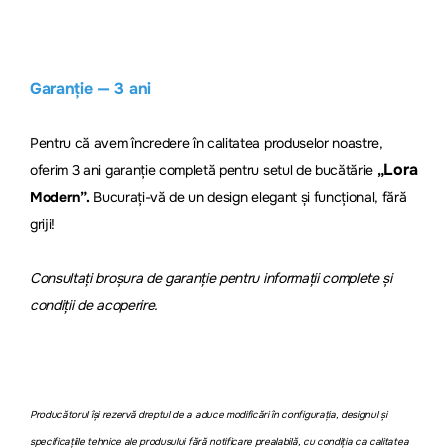
Garanție — 3 ani
Pentru că avem încredere în calitatea produselor noastre,
Lora
oferim 3 ani garanție completă pentru setul de bucăt
ărie
„
Modern”.
Bucurați-vă de un design elegant și funcțional, fără
griji!
Consultați broșura de garanție pentru informații complete și
condiții de acoperire.
Producătorul își rezervă dreptul de a aduce modificări în configurația, designul și
specificațiile tehnice ale produsului fără notificare prealabilă, cu condiția ca calitatea