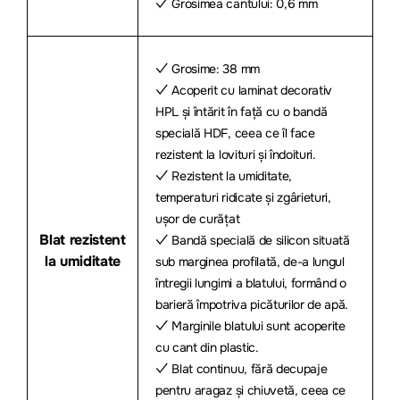
✓ Grosimea cantului: 0,6 mm
✓ Grosime: 38 mm
✓ Acoperit cu laminat decorativ
HPL și întărit în față cu o bandă
specială HDF, ceea ce îl face
rezistent la lovituri și îndoituri.
✓ Rezistent la umiditate,
temperaturi ridicate și zgârieturi,
ușor de curățat
Blat rezistent
✓ Bandă specială de silicon situată
la umiditate
sub marginea profilată, de-a lungul
întregii lungimi a blatului, formând o
barieră împotriva picăturilor de apă.
✓ Marginile blatului sunt acoperite
cu cant din plastic.
✓ Blat continuu, fără decupaje
pentru aragaz și chiuvetă, ceea ce