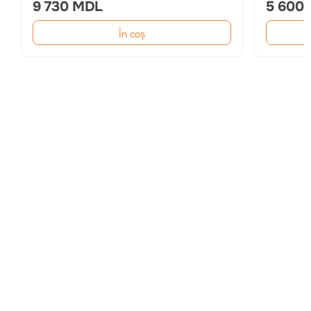
9 730 MDL
5 600
În coș