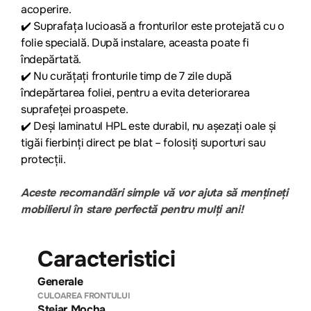
acoperire.
✔️
Suprafața lucioasă a fronturilor este protejată cu o
folie specială. După instalare, aceasta poate fi
îndepărtată.
✔️
Nu curățați fronturile timp de 7 zile după
îndepărtarea foliei, pentru a evita deteriorarea
suprafeței proaspete.
✔️
Deși laminatul HPL este durabil, nu așezați oale și
tigăi fierbinți direct pe blat – folosiți suporturi sau
protecții.
Aceste recomandări simple vă vor ajuta să mențineți
mobilierul în stare perfectă pentru mulți ani!
Caracteristici
Generale
CULOAREA FRONTULUI
Stejar Mocha