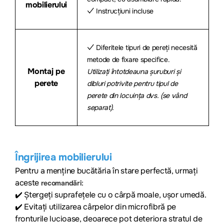
mobilierului
✓ Instrucțiuni incluse
✓ Diferitele tipuri de pereți necesită
metode de fixare specifice.
Montaj pe
Utilizați întotdeauna șuruburi și
perete
dibluri potrivite pentru tipul de
perete din locuința dvs. (se vând
separat).
Îngrijirea mobilierului
Pentru a menține bucătăria în stare perfectă, urmați
aceste
:
recomandări
✔️
Ștergeți suprafețele cu o cârpă moale, ușor umedă.
✔️
Evitați utilizarea cârpelor din microfibră pe
fronturile lucioase, deoarece pot deteriora stratul de