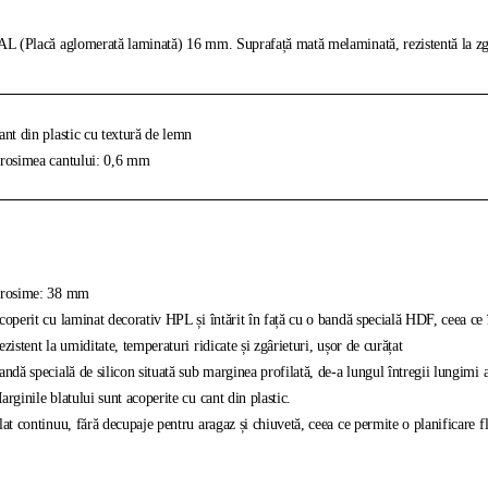
L (Placă aglomerată laminată) 16 mm. Suprafață mată melaminată, rezistentă la zgâr
nt din plastic cu textură de lemn
osimea cantului: 0,6 mm
rosime: 38 mm
operit cu laminat decorativ HPL și întărit în față cu o bandă specială HDF, ceea ce îl 
zistent la umiditate, temperaturi ridicate și zgârieturi, ușor de curățat
ndă specială de silicon situată sub marginea profilată, de-a lungul întregii lungimi 
rginile blatului sunt acoperite cu cant din plastic.
at continuu, fără decupaje pentru aragaz și chiuvetă, ceea ce permite o planificare fl