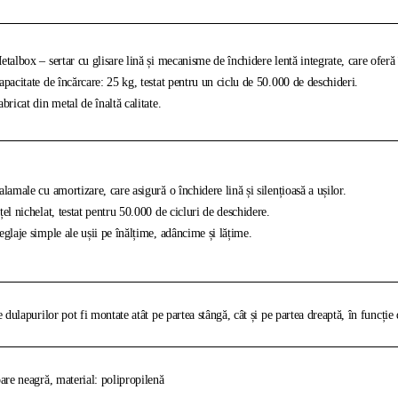
talbox – sertar cu glisare lină și mecanisme de închidere lentă integrate, care oferă î
pacitate de încărcare: 25 kg, testat pentru un ciclu de 50.000 de deschideri.
bricat din metal de înaltă calitate.
lamale cu amortizare, care asigură o închidere lină și silențioasă a ușilor.
el nichelat, testat pentru 50.000 de cicluri de deschidere.
glaje simple ale ușii pe înălțime, adâncime și lățime.
e dulapurilor pot fi montate atât pe partea stângă, cât și pe partea dreaptă, în funcție 
are neagră, material: polipropilenă