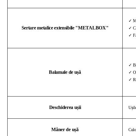
✓ Me
Sertare metalice extensibile "METALBOX"
✓ Ca
✓ Fa
✓ Ba
Balamale de ușă
✓ Oț
✓ Re
Deschiderea ușii
Ușil
Mâner de ușă
Culo