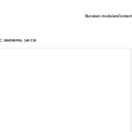
Bucatarii modulare
Contact
C, MARMURĂ, 140 CM