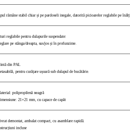
pul rămâne stabil chiar și pe pardoseli inegale, datorită picioarelor reglabile pe înăl
uri reglabile pentru dulapurile suspendate:
glare pe stânga/dreapta, sus/jos și în profunzime.
intă din PAL
tasabilă, pentru curățare ușoară sub dulapul de bucătărie.
terial: polipropilenă neagră
mensiune: 21×21 mm, cu capace de capăt
vrat demontat, ambalat compact, cu asamblare rapidă.
strucțiuni incluse