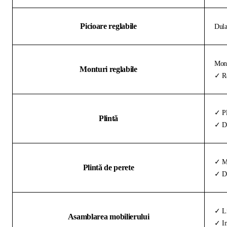
Picioare reglabile
Dula
Mont
Monturi reglabile
✓ Re
✓ Pl
Plintă
✓ De
✓ Ma
Plintă de perete
✓ Di
✓ Li
Asamblarea mobilierului
✓ In