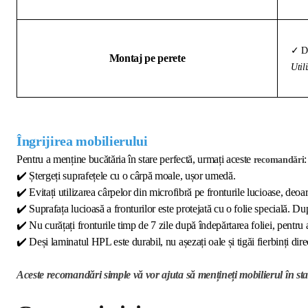
✓ Di
Montaj pe perete
Util
Îngrijirea mobilierului
Pentru a menține bucătăria în stare perfectă, urmați aceste
:
recomandări
✔️
Ștergeți suprafețele cu o cârpă moale, ușor umedă.
✔️
Evitați utilizarea cârpelor din microfibră pe fronturile lucioase, deoar
✔️
Suprafața lucioasă a fronturilor este protejată cu o folie specială. Dup
✔️
Nu curățați fronturile timp de 7 zile după îndepărtarea foliei, pentru 
✔️
Deși laminatul HPL este durabil, nu așezați oale și tigăi fierbinți direc
Aceste recomandări simple vă vor ajuta să mențineți mobilierul în sta