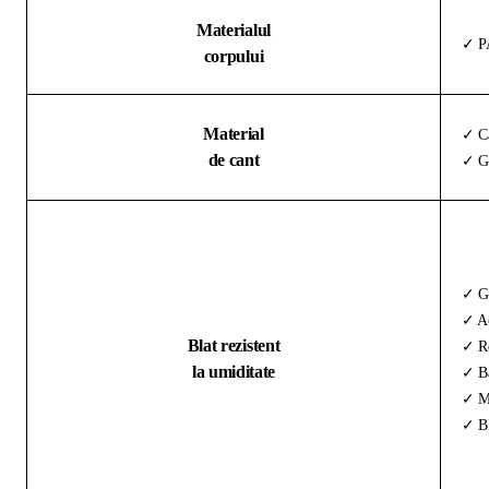
Materialul
✓ PA
corpului
Material
✓ Ca
de cant
✓ Gr
✓ G
✓ Ac
Blat rezistent
✓ Re
la umiditate
✓ Ba
✓ Ma
✓ Bl