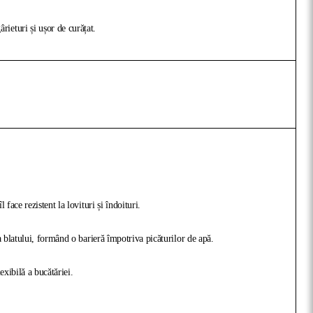
ieturi și ușor de curățat.
face rezistent la lovituri și îndoituri.
a blatului, formând o barieră împotriva picăturilor de apă.
exibilă a bucătăriei.