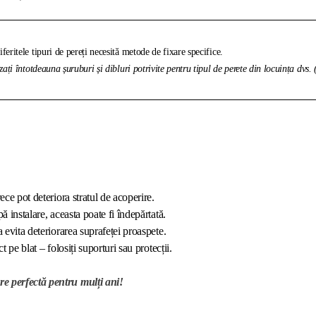
feritele tipuri de pereți necesită metode de fixare specifice.
izați întotdeauna șuruburi și dibluri potrivite pentru tipul de perete din locuința dvs.
ece pot deteriora stratul de acoperire.
ă instalare, aceasta poate fi îndepărtată.
a evita deteriorarea suprafeței proaspete.
t pe blat – folosiți suporturi sau protecții.
re perfectă pentru mulți ani!