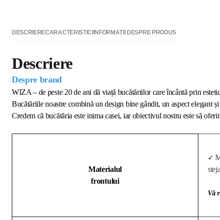
DESCRIERE
CARACTERISTICI
INFORMAȚII DESPRE PRODUS
Descriere
Despre brand
WIZA – de peste 20 de ani dă viață bucătăriilor care încântă prin estetică
Bucătăriile noastre combină un design bine gândit, un aspect elegant și 
Credem că bucătăria este inima casei, iar obiectivul nostru este să oferim
M
✓
Materialul
stej
frontului
Vă r