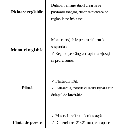
Dulapul rămâne stabil chiar și pe
Picioare reglabile
pardoseli inegale, datorită picioarelor
reglabile pe înălțime.
Monturi reglabile pentru dulapurile
suspendate:
Monturi reglabile
✓ Reglare pe stânga/dreapta, sus/jos și
în profunzime.
✓ Plintă din PAL
Plintă
✓ Detasabilă, pentru curățare ușoară sub
dulapul de bucătărie.
✓ Material: polipropilenă neagră
Plintă de perete
✓ Dimensiune: 21×21 mm, cu capace