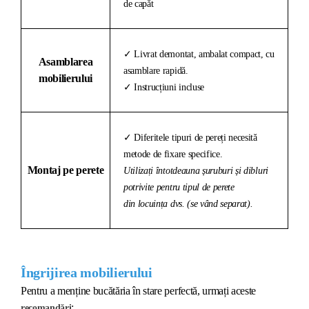
de capăt
✓ Livrat demontat, ambalat compact, cu
Asamblarea
asamblare rapidă.
mobilierului
✓ Instrucțiuni incluse
✓ Diferitele tipuri de pereți necesită
metode de fixare specifice.
Montaj pe perete
Utilizați întotdeauna șuruburi și dibluri
potrivite pentru tipul de perete
din locuința dvs. (se vând separat).
Îngrijirea mobilierului
Pentru a menține bucătăria în stare perfectă, urmați aceste
:
recomandări