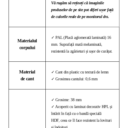
Vă rugăm să rețineți că imaginile
produselor de pe site pot diferi ușor față
de culorile reale de pe monitorul dvs.
✓ PAL (Placă aglomerată laminată) 16
Materialul
mm. Suprafață mată melaminată,
corpului
rezistentă la zgârieturi și ușor de curățat.
Material
✓ Cant din plastic cu textură de lemn
de cant
✓ Grosimea cantului: 0,6 mm
✓ Grosime: 38 mm
✓ Acoperit cu laminat decorativ HPL și
întărit în față cu o bandă specială
HDF, ceea ce îl face rezistent la lovituri
și îndoituri.