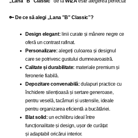
„
Lana "B" Classic
”
de la
WIZA
este alegerea perfectă!
🔑
De ce să alegi „
Lana "B" Classic
”?
Design elegant:
linii curate și mânere negre ce
oferă un contrast rafinat.
Personalizare:
alegeți culoarea și designul
care se potrivesc gustului dumneavoastră.
Calitate și durabilitate:
materiale premium și
feronerie fiabilă.
Depozitare convenabilă:
dulapuri practice cu
închidere silențioasă și sertare generoase,
pentru veselă, tacâmuri și ustensile, ideale
pentru organizarea eficientă a bucătăriei.
Blat solid:
un echilibru ideal între
funcționalitate și design, ușor de curățat
și adaptabil oricărui interior.