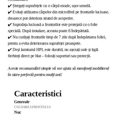
✔️
Ștergeți suprafețele cu o cârpă moale, ușor umedă.
✔️
Evitați utilizarea cârpelor din microfibră pe fronturile lucioase,
deoarece pot deteriora stratul de acoperire.
✔️
Suprafața lucioasă a fronturilor este protejată cu o folie
specială. După instalare, aceasta poate fi îndepărtată.
✔️
Nu curățați fronturile timp de 7 zile după îndepărtarea foliei,
pentru a evita deteriorarea suprafeței proaspete.
✔️
Deși laminatul HPL este durabil, nu așezați oale și tigăi
fierbinți direct pe blat – folosiți suporturi sau protecții.
Aceste recomandări simple vă vor ajuta să mențineți mobilierul
în stare perfectă pentru mulți ani!
Caracteristici
Generale
CULOAREA FRONTULUI
Nuc