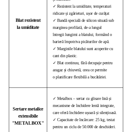
✓ Rezistent la umiditate, temperaturi
ridicate și zgârieturi, ușor de curățat
Blat rezistent
✓ Bandă specială de silicon situată sub
la umiditate
marginea profilată, de-a lungul
întregii lungimi a blatului, formând o
barieră împotriva picăturilor de apă.
✓ Marginile blatului sunt acoperite cu
cant din plastic.
✓ Blat continuu, fără decupaje pentru
aragaz și chiuvetă, ceea ce permite
o planificare flexibilă a bucătăriei.
✓ Metalbox – sertar cu glisare lină și
mecanisme de închidere lentă integrate,
Sertare metalice
care oferă închidere ușoară și silențioasă.
extensibile
✓ Capacitate de încărcare: 25 kg, testat
"METALBOX"
pentru un ciclu de 50.000 de deschideri.