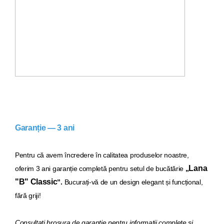
Garanție — 3 ani
Pentru că avem încredere în calitatea produselor noastre,
Lana
oferim 3 ani garanție completă pentru setul de bucăt
ărie
„
"B" Classic
”.
Bucurați-vă de un design elegant și funcțional,
fără griji!
Consultați broșura de garanție pentru informații complete și