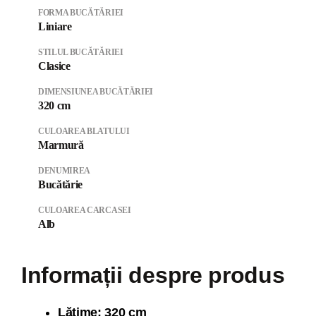
FORMA BUCĂTĂRIEI
Liniare
STILUL BUCĂTĂRIEI
Clasice
DIMENSIUNEA BUCĂTĂRIEI
320 cm
CULOAREA BLATULUI
Marmură
DENUMIREA
Bucătărie
CULOAREA CARCASEI
Alb
Informații despre produs
Lăți
me: 320 cm