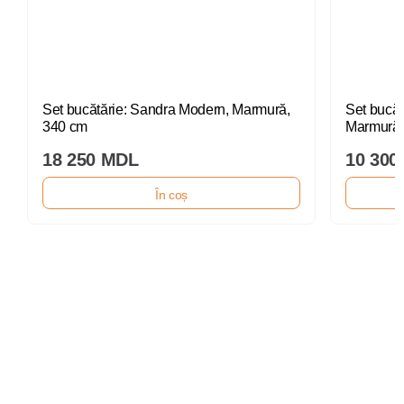
Set bucătărie: Sandra Modern, Marmură,
Set bucăt
340 cm
Marmură,
18 250 MDL
10 300
În coș