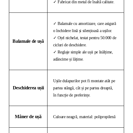
✓ Fabricat din metal de înaltă calitate.
✓ Balamale cu amortizare, care asigură
o închidere lină și silențioasă a ușilor.
✓ Oțel nichelat, testat pentru 50.000 de
Balamale de ușă
cicluri de deschidere.
✓ Reglaje simple ale ușii pe înălțime,
adâncime și lățime.
Ușile dulapurilor pot fi montate atât pe
Deschiderea ușii
partea stângă, cât și pe partea dreaptă,
în funcție de preferințe.
Mâner de ușă
Culoare neagră, material: polipropilenă