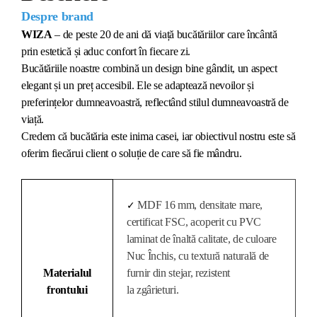
Despre brand
WIZA
– de peste 20 de ani dă viață bucătăriilor care încântă
prin estetică și aduc confort în fiecare zi.
Bucătăriile noastre combină un design bine gândit, un aspect
elegant și un preț accesibil. Ele se adaptează nevoilor și
preferințelor dumneavoastră, reflectând stilul dumneavoastră de
viață.
Credem că bucătăria este inima casei, iar obiectivul nostru este să
oferim fiecărui client o soluție de care să fie mândru.
MDF 16 mm, densitate mare,
✓
certificat FSC, acoperit cu PVC
laminat de înaltă calitate, de culoare
Nuc Închis, cu textură naturală de
Materialul
furnir din stejar, rezistent
frontului
la zgârieturi.