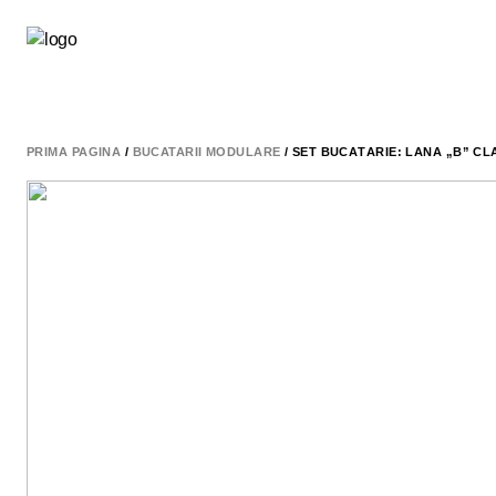
PRIMA PAGINĂ
/
BUCATARII MODULARE
/ SET BUCĂTĂRIE: LANA „B” CL