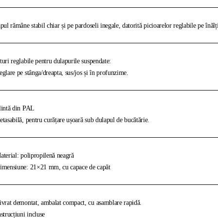
pul rămâne stabil chiar și pe pardoseli inegale, datorită picioarelor reglabile pe înăl
uri reglabile pentru dulapurile suspendate:
glare pe stânga/dreapta, sus/jos și în profunzime.
intă din PAL
tasabilă, pentru curățare ușoară sub dulapul de bucătărie.
terial: polipropilenă neagră
mensiune: 21×21 mm, cu capace de capăt
vrat demontat, ambalat compact, cu asamblare rapidă.
strucțiuni incluse