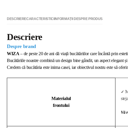
DESCRIERE
CARACTERISTICI
INFORMAȚII DESPRE PRODUS
Descriere
Despre brand
WIZA
– de peste 20 de ani dă viață bucătăriilor care încântă prin esteti
Bucătăriile noastre combină un design bine gândit, un aspect elegant și 
Credem că bucătăria este inima casei, iar obiectivul nostru este să oferim
M
✓
Materialul
stej
frontului
Vă r