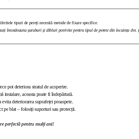
feritele tipuri de pereți necesită metode de fixare specifice.
izați întotdeauna șuruburi și dibluri potrivite pentru tipul de perete din locuința dvs.
ece pot deteriora stratul de acoperire.
ă instalare, aceasta poate fi îndepărtată.
a evita deteriorarea suprafeței proaspete.
t pe blat – folosiți suporturi sau protecții.
re perfectă pentru mulți ani!