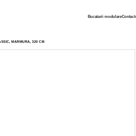
Bucatarii modulare
Contact
ASSIC, MARMURĂ, 320 CM