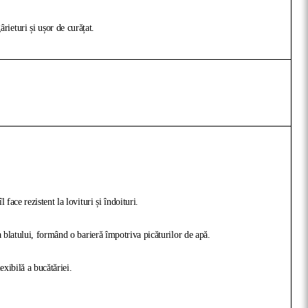
ieturi și ușor de curățat.
face rezistent la lovituri și îndoituri.
a blatului, formând o barieră împotriva picăturilor de apă.
exibilă a bucătăriei.