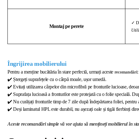
✓ Di
Montaj pe perete
Util
Îngrijirea mobilierului
Pentru a menține bucătăria în stare perfectă, urmați aceste
:
recomandări
✔️
Ștergeți suprafețele cu o cârpă moale, ușor umedă.
✔️
Evitați utilizarea cârpelor din microfibră pe fronturile lucioase, deoar
✔️
Suprafața lucioasă a fronturilor este protejată cu o folie specială. Dup
✔️
Nu curățați fronturile timp de 7 zile după îndepărtarea foliei, pentru 
✔️
Deși laminatul HPL este durabil, nu așezați oale și tigăi fierbinți direc
Aceste recomandări simple vă vor ajuta să mențineți mobilierul în sta