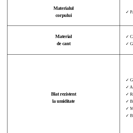
Materialul
✓ PA
corpului
Material
✓ Ca
de cant
✓ Gr
✓ G
✓ Ac
Blat rezistent
✓ Re
la umiditate
✓ Ba
✓ Ma
✓ Bl