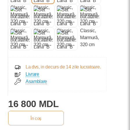
La dvs, in decurs de 14 zile lucratoare.
Livrare
Asamblare
16 800 MDL
În coș