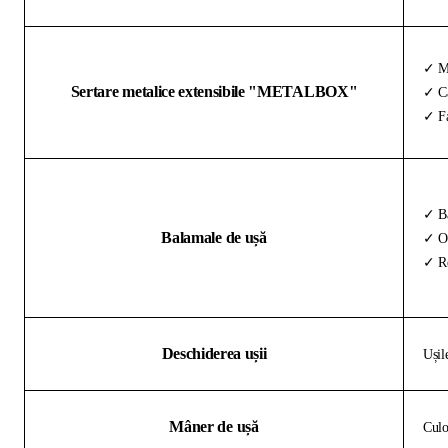
✓ Me
Sertare metalice extensibile "METALBOX"
✓ Ca
✓ Fa
✓ Ba
Balamale de ușă
✓ Oț
✓ Re
Deschiderea ușii
Ușil
Mâner de ușă
Culo