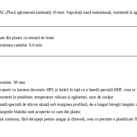
L (Placă aglomerată laminată) 16 mm. Suprafață mată melaminată, rezistentă la zgâr
nt din plastic cu textură de lemn
osimea cantului: 0,6 mm
rosime: 38 mm
operit cu laminat decorativ HPL și întărit în față cu o bandă specială HDF, ceea ce îl 
zistent la umiditate, temperaturi ridicate și zgârieturi, ușor de curățat
ndă specială de silicon situată sub marginea profilată, de-a lungul întregii lungimi 
rginile blatului sunt acoperite cu cant din plastic.
at continuu, fără decupaje pentru aragaz și chiuvetă, ceea ce permite o planificare fl