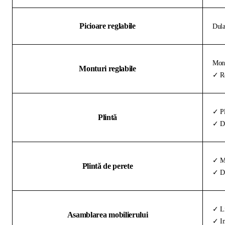
Picioare reglabile
Dula
Mont
Monturi reglabile
✓ Re
✓ Pl
Plintă
✓ De
✓ Ma
Plintă de perete
✓ Di
✓ Li
Asamblarea mobilierului
✓ In