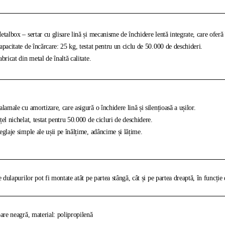
talbox – sertar cu glisare lină și mecanisme de închidere lentă integrate, care oferă î
pacitate de încărcare: 25 kg, testat pentru un ciclu de 50.000 de deschideri.
bricat din metal de înaltă calitate.
lamale cu amortizare, care asigură o închidere lină și silențioasă a ușilor.
el nichelat, testat pentru 50.000 de cicluri de deschidere.
glaje simple ale ușii pe înălțime, adâncime și lățime.
e dulapurilor pot fi montate atât pe partea stângă, cât și pe partea dreaptă, în funcție 
are neagră, material: polipropilenă