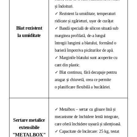
și îndoituri.
✓ Rezistent la umiditate, temperaturi
ridicate și zgârieturi, ușor de curățat
Blat rezistent
✓ Bandă specială de silicon situată sub
la umiditate
marginea profilată, de-a lungul
întregii lungimi a blatului, formând o
barieră împotriva picăturilor de apă.
✓ Marginile blatului sunt acoperite cu
cant din plastic.
✓ Blat continuu, fără decupaje pentru
aragaz și chiuvetă, ceea ce permite
o planificare flexibilă a bucătăriei.
✓ Metalbox – sertar cu glisare lină și
mecanisme de închidere lentă integrate,
Sertare metalice
care oferă închidere ușoară și silențioasă.
extensibile
✓ Capacitate de încărcare: 25 kg, testat
"METALBOX"