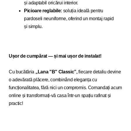
și adaptabil oricărui interior.
Picioare reglabile:
soluția ideală pentru
pardoseli neuniforme, oferind un montaj rapid
și simplu.
Ușor de cumpărat — și mai ușor de instalat!
Cu bucăt
ăria
„Lana "B" Classic”,
fiecare detaliu devi
ne
o adevărată plăcere, combinând eleganța cu
funcționalitatea, fără nici un compromis. Comandați acum
online și transformați-vă casa într-un spațiu rafinat și
practic!