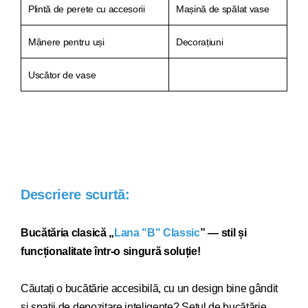
Plintă de perete cu accesorii
Mașină de spălat vase
Mânere pentru uși
Decorațiuni
Uscător de vase
Descriere scurtă:
Bucătăria clasică „
Lana "B" Classic
” — stil și
funcționalitate într-o singură soluție!
Căutați o bucătărie acce
sibilă, cu un design bine gândit
și spații de depozitare inteligente? Setul de bucătărie