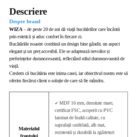
Descriere
Despre brand
WIZA
– de peste 20 de ani dă viață bucătăriilor care încântă
prin estetică și aduc confort în fiecare zi.
Bucătăriile noastre combină un design bine gândit, un aspect
elegant și un preț accesibil. Ele se adaptează nevoilor și
preferințelor dumneavoastră, reflectând stilul dumneavoastră de
viață.
Credem că bucătăria este inima casei, iar obiectivul nostru este să
oferim fiecărui client o soluție de care să fie mândru.
MDF 16 mm, densitate mare,
✓
certificat FSC, acoperit cu PVC
laminat de înaltă calitate, cu
suprafață catifelată, alb mat,
Materialul
rezistentă și durabilă la zgârieturi
frontului