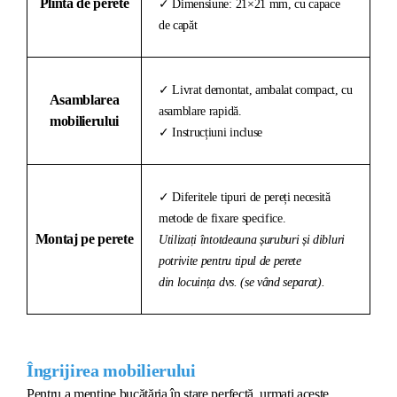
Plintă de perete
✓ Dimensiune: 21×21 mm, cu capace
de capăt
✓ Livrat demontat, ambalat compact, cu
Asamblarea
asamblare rapidă.
mobilierului
✓ Instrucțiuni incluse
✓ Diferitele tipuri de pereți necesită
metode de fixare specifice.
Montaj pe perete
Utilizați întotdeauna șuruburi și dibluri
potrivite pentru tipul de perete
din locuința dvs. (se vând separat).
Îngrijirea mobilierului
Pentru a menține bucătăria în stare perfectă, urmați aceste