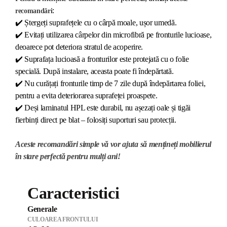
:
recomandări
✔️
Ștergeți suprafețele cu o cârpă moale, ușor umedă.
✔️
Evitați utilizarea cârpelor din microfibră pe fronturile lucioase,
deoarece pot deteriora stratul de acoperire.
✔️
Suprafața lucioasă a fronturilor este protejată cu o folie
specială. După instalare, aceasta poate fi îndepărtată.
✔️
Nu curățați fronturile timp de 7 zile după îndepărtarea foliei,
pentru a evita deteriorarea suprafeței proaspete.
✔️
Deși laminatul HPL este durabil, nu așezați oale și tigăi
fierbinți direct pe blat – folosiți suporturi sau protecții.
Aceste recomandări simple vă vor ajuta să mențineți mobilierul
în stare perfectă pentru mulți ani!
Caracteristici
Generale
CULOAREA FRONTULUI