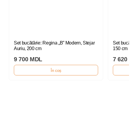
Set bucătărie: Regina „B” Modern, Stejar
Set bucăt
Auriu, 200 cm
150 cm
9 700 MDL
7 620 
În coș