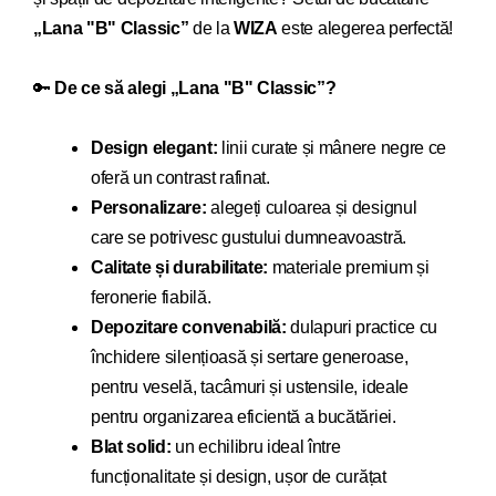
„
Lana "B" Classic
”
de la
WIZA
este alegerea perfectă!
🔑
De ce să alegi „
Lana "B" Classic
”?
Design elegant:
linii curate și mânere negre ce
oferă un contrast rafinat.
Personalizare:
alegeți culoarea și designul
care se potrivesc gustului dumneavoastră.
Calitate și durabilitate:
materiale premium și
feronerie fiabilă.
Depozitare convenabilă:
dulapuri practice cu
închidere silențioasă și sertare generoase,
pentru veselă, tacâmuri și ustensile, ideale
pentru organizarea eficientă a bucătăriei.
Blat solid:
un echilibru ideal între
funcționalitate și design, ușor de curățat