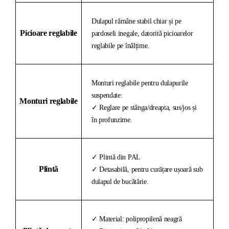
Dulapul rămâne stabil chiar și pe
Picioare reglabile
pardoseli inegale, datorită picioarelor
reglabile pe înălțime.
Monturi reglabile pentru dulapurile
suspendate:
Monturi reglabile
✓ Reglare pe stânga/dreapta, sus/jos și
în profunzime.
✓ Plintă din PAL
Plintă
✓ Detasabilă, pentru curățare ușoară sub
dulapul de bucătărie.
✓ Material: polipropilenă neagră