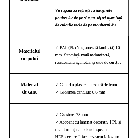
Vă rugăm să rețineți că imaginile
produselor de pe site pot diferi ușor față
de culorile reale de pe monitorul dvs.
✓ PAL (Placă aglomerată laminată) 16
Materialul
mm. Suprafață mată melaminată,
corpului
rezistentă la zgârieturi și ușor de curățat.
Material
✓ Cant din plastic cu textură de lemn
de cant
✓ Grosimea cantului: 0,6 mm
✓ Grosime: 38 mm
✓ Acoperit cu laminat decorativ HPL și
întărit în față cu o bandă specială
HDF, ceea ce îl face rezistent la lovituri