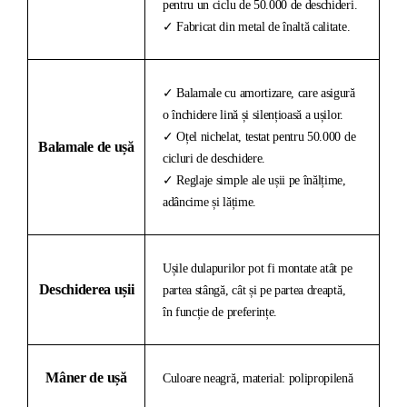
pentru un ciclu de 50.000 de deschideri.
✓ Fabricat din metal de înaltă calitate.
✓ Balamale cu amortizare, care asigură
o închidere lină și silențioasă a ușilor.
✓ Oțel nichelat, testat pentru 50.000 de
Balamale de ușă
cicluri de deschidere.
✓ Reglaje simple ale ușii pe înălțime,
adâncime și lățime.
Ușile dulapurilor pot fi montate atât pe
Deschiderea ușii
partea stângă, cât și pe partea dreaptă,
în funcție de preferințe.
Mâner de ușă
Culoare neagră, material: polipropilenă