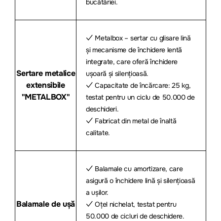
bucătăriei.
✓ Metalbox – sertar cu glisare lină
și mecanisme de închidere lentă
integrate, care oferă închidere
Sertare metalice
ușoară și silențioasă.
extensibile
✓ Capacitate de încărcare: 25 kg,
"METALBOX"
testat pentru un ciclu de 50.000 de
deschideri.
✓ Fabricat din metal de înaltă
calitate.
✓ Balamale cu amortizare, care
asigură o închidere lină și silențioasă
a ușilor.
Balamale de ușă
✓ Oțel nichelat, testat pentru
50.000 de cicluri de deschidere.