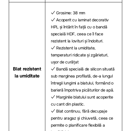
✓ Grosime: 38 mm
✓ Acoperit cu laminat decorativ
HPL și întărit în față cu o bandă
specială HDF, ceea ce îl face
rezistent la lovituri și îndoituri.
✓ Rezistent la umiditate,
temperaturi ridicate și zgârieturi,
ușor de curățat
Blat rezistent
✓ Bandă specială de silicon situată
la umiditate
sub marginea profilată, de-a lungul
întregii lungimi a blatului, formând o
barieră împotriva picăturilor de apă.
✓ Marginile blatului sunt acoperite
cu cant din plastic.
✓ Blat continuu, fără decupaje
pentru aragaz și chiuvetă, ceea ce
permite o planificare flexibilă a