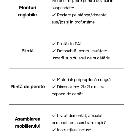
Monturi reglabile pentru dulapurile
Monturi
suspendate:
reglabile
✓ Reglare pe stânga/dreapta,
sus/jos și în profunzime.
✓ Plintă din PAL
Plintă
✓ Detasabilă, pentru curățare
ușoară sub dulapul de bucătărie.
✓ Material: polipropilenă neagră
Plintă de perete
✓ Dimensiune: 21×21 mm, cu
capace de capăt
✓ Livrat demontat, ambalat
Asamblarea
compact, cu asamblare rapidă.
mobilierului
✓ Instrucțiuni incluse