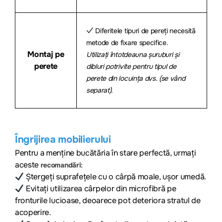
✓ Diferitele tipuri de pereți necesită
metode de fixare specifice.
Montaj pe
Utilizați întotdeauna șuruburi și
perete
dibluri potrivite pentru tipul de
perete din locuința dvs. (se vând
separat).
Îngrijirea mobilierului
Pentru a menține bucătăria în stare perfectă, urmați
aceste
:
recomandări
Ștergeți suprafețele cu o cârpă moale, ușor umedă.
Evitați utilizarea cârpelor din microfibră pe
fronturile lucioase, deoarece pot deteriora stratul de
acoperire.