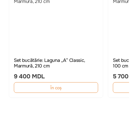
Set bucătărie: Laguna „A” Classic,
Set bucăt
Marmură, 210 cm
100 cm
9 400 MDL
5 700
În coș