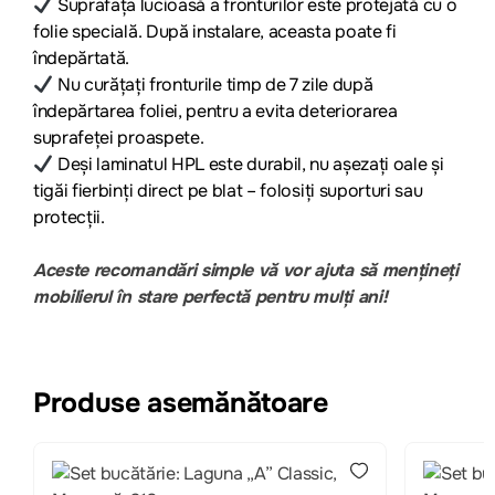
Suprafața lucioasă a fronturilor este protejată cu o
folie specială. După instalare, aceasta poate fi
îndepărtată.
Nu curățați fronturile timp de 7 zile după
îndepărtarea foliei, pentru a evita deteriorarea
suprafeței proaspete.
Deși laminatul HPL este durabil, nu așezați oale și
tigăi fierbinți direct pe blat – folosiți suporturi sau
protecții.
Aceste recomandări simple vă vor ajuta să mențineți
mobilierul în stare perfectă pentru mulți ani!
Produse asemănătoare